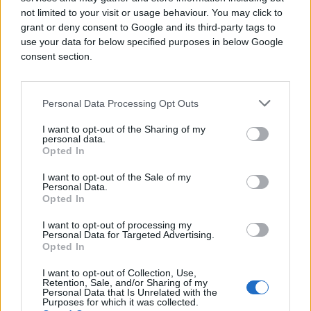
not limited to your visit or usage behaviour. You may click to
grant or deny consent to Google and its third-party tags to
use your data for below specified purposes in below Google
consent section.
Personal Data Processing Opt Outs
I want to opt-out of the Sharing of my
personal data.
Opted In
AKTUELNO
I want to opt-out of the Sale of my
Personal Data.
Opted In
05.09.18. 10:40
KONKURS ZA POSAO: Novi.ba zapošljava
I want to opt-out of processing my
Personal Data for Targeted Advertising.
urednike za društvene mreže!
Opted In
Saznaj više
I want to opt-out of Collection, Use,
Retention, Sale, and/or Sharing of my
Personal Data that Is Unrelated with the
Purposes for which it was collected.