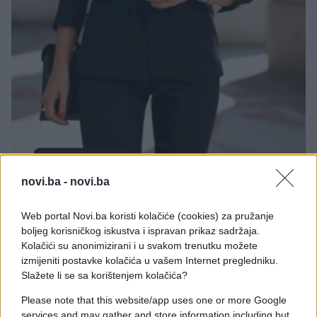
MODA I LJEPOTA
novi.ba -
novi.ba
08.11.18. 17:40
Web portal Novi.ba koristi kolačiće (cookies) za pružanje
OVE KOMADE MORATE IMATI U ORMANU: Poslovni
boljeg korisničkog iskustva i ispravan prikaz sadržaja.
stajling koji OSTAVLJA BEZ DAHA
Kolačići su anonimizirani i u svakom trenutku možete
izmijeniti postavke kolačića u vašem Internet pregledniku.
Saznaj više
Slažete li se sa korištenjem kolačića?
Please note that this website/app uses one or more Google
services and may gather and store information including but