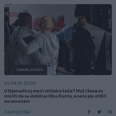
ZANIMLJIVOSTI
24.06.18. 22:08
U Njemačkoj med i mlijeko teče? Muž i žena su
mislili da su dobili priliku života, a na kraju otišli
osramoćeni
Saznaj više