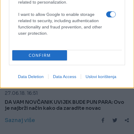
related to personalization.
I want to allow Google to enable storage
related to security, including authentication
functionality and fraud prevention, and other
user protection.
CONFIRM
Data Deletion
Data Access
Uslovi korištenja
PRAKTIČNA ŽENA
27.06.18. 16:51
DA VAM NOVČANIK UVIJEK BUDE PUN PARA: Ovo
je najbrži način kako da zaradite novac
Saznaj više