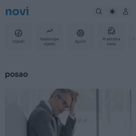
novi
Najnovije
Praktična
P
Vijesti
Sport
vijesti
žena
posao