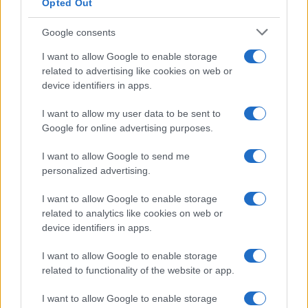
Opted Out
Google consents
I want to allow Google to enable storage
related to advertising like cookies on web or
device identifiers in apps.
I want to allow my user data to be sent to
Google for online advertising purposes.
I want to allow Google to send me
personalized advertising.
AKTUELNO
I want to allow Google to enable storage
16.08.18. 21:42
related to analytics like cookies on web or
Postanite popularni preko noći u MEGA projektu
device identifiers in apps.
Novi.ba LIVE TV show program
I want to allow Google to enable storage
Saznaj više
related to functionality of the website or app.
I want to allow Google to enable storage