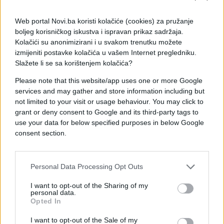
Web portal Novi.ba koristi kolačiće (cookies) za pružanje
Potom su počeli pritisci šefice J.Ž.. Njegova se
boljeg korisničkog iskustva i ispravan prikaz sadržaja.
supruga čak fizički sukobila s njiom nakon jednog
Kolačići su anonimizirani i u svakom trenutku možete
prigovora. A onda je s prvom plaćom uslijedio šok:
izmijeniti postavke kolačića u vašem Internet pregledniku.
Slažete li se sa korištenjem kolačića?
Od zarađenih 1000 eura bruto na isplatnoj listi
Please note that this website/app uses one or more Google
stajalo je da su oni dužni tvrtki više od 100 eura,
services and may gather and store information including but
zbog cijene smještaja.
not limited to your visit or usage behaviour. You may click to
Sljedeći mjesec, u kojem su nabijali prekovremene i
grant or deny consent to Google and its third-party tags to
imali samo jedan slobodan dan tjedno, njemu je
use your data for below specified purposes in below Google
bilo isplaćeno 300 eura. Ovaj put zbog pogreške u
consent section.
sustavu.
Supruga je pak dobila otkaz zbog onog napada na
Personal Data Processing Opt Outs
šeficu.
I want to opt-out of the Sharing of my
personal data.
Onda je otkriveno da mu tvrtka uopće nije
Opted In
uplaćivala doprinose, mada mu je redovno od plaće
I want to opt-out of the Sale of my
odbijano za zdravstveno i mirovinsko.