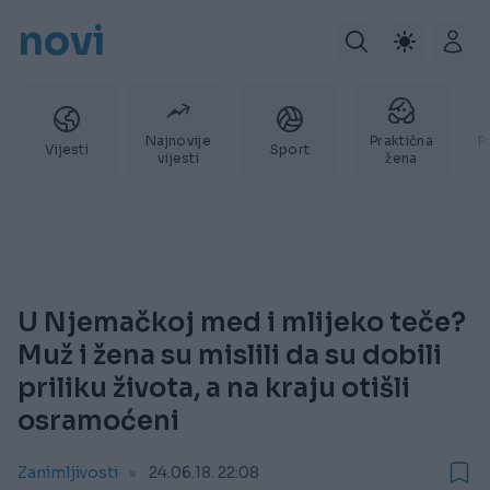
novi
Najnovije
Praktična
P
Vijesti
Sport
vijesti
žena
U Njemačkoj med i mlijeko teče?
Muž i žena su mislili da su dobili
priliku života, a na kraju otišli
osramoćeni
Zanimljivosti
24.06.18. 22:08