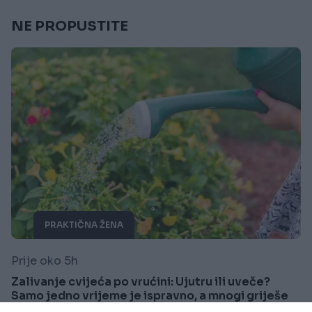
NE PROPUSTITE
PRAKTIČNA ŽENA
Prije oko 5h
Zalivanje cvijeća po vrućini: Ujutru ili uveče?
Samo jedno vrijeme je ispravno, a mnogi griješe