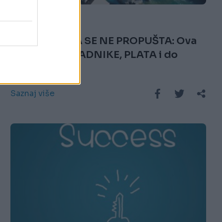
04.09.17. 09:32
PRILIKA KOJA SE NE PROPUŠTA: Ova
zemlja traži RADNIKE, PLATA i do
12.000 EURA
Saznaj više