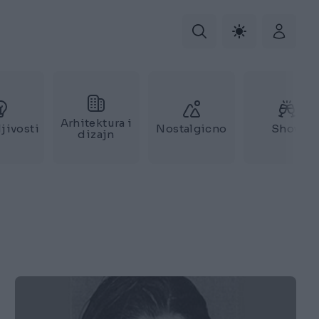
Arhitektura i
jivosti
Nostalgicno
Show
dizajn