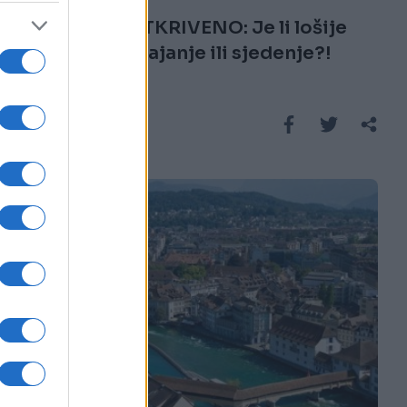
KONAČNO OTKRIVENO: Je li lošije
dugotrajno stajanje ili sjedenje?!
Saznaj više
KIOSK