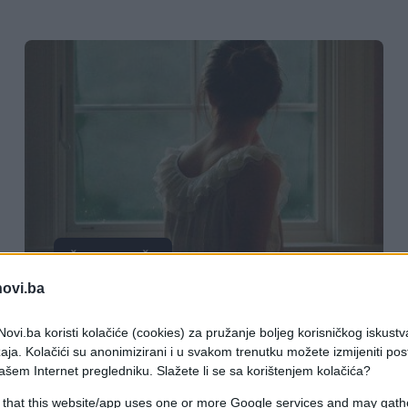
ČUDNE PRIČE
novi.ba
13.09.17. 16:24
ovi.ba koristi kolačiće (cookies) za pružanje boljeg korisničkog iskustv
MISLILA JE DA SU JOJ SNOVI
aja. Kolačići su anonimizirani i u svakom trenutku možete izmijeniti po
POSTALI STVARNOST, ALI.. :'Otišla
ašem Internet pregledniku. Slažete li se sa korištenjem kolačića?
sam raditi u Austriju. Obećali su mi
 that this website/app uses one or more Google services and may gath