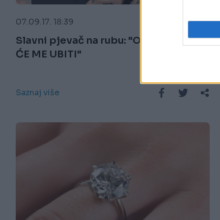
07.09.17. 18:39
Slavni pjevač na rubu: "OVAJ POSAO
ĆE ME UBITI"
Saznaj više