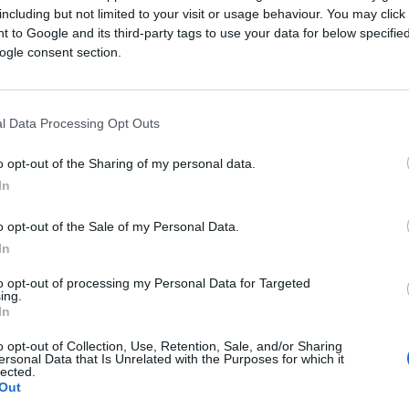
plaću od 400 eura mjesečno.
including but not limited to your visit or usage behaviour. You may click 
Saznaj više
 to Google and its third-party tags to use your data for below specifi
Pogledajte kako su me izvarali'
ogle consent section.
l Data Processing Opt Outs
o opt-out of the Sharing of my personal data.
In
o opt-out of the Sale of my Personal Data.
In
to opt-out of processing my Personal Data for Targeted
ing.
In
o opt-out of Collection, Use, Retention, Sale, and/or Sharing
BOSNA I HERCEGOVINA
ersonal Data that Is Unrelated with the Purposes for which it
lected.
Out
07.09.17. 20:44