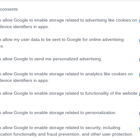
ZNAČAJNA SREDSTVA: U Tuzlanskom
consents
kantonu očekuju 3,5 miliona maraka
o allow Google to enable storage related to advertising like cookies on
za program zapošljavanja
evice identifiers in apps.
o allow my user data to be sent to Google for online advertising
Saznaj više
s.
to allow Google to send me personalized advertising.
o allow Google to enable storage related to analytics like cookies on
evice identifiers in apps.
o allow Google to enable storage related to functionality of the website
o allow Google to enable storage related to personalization.
o allow Google to enable storage related to security, including
cation functionality and fraud prevention, and other user protection.
ZANIMLJIVOSTI