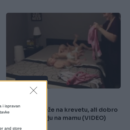
FUN VIDEO
07.09.17. 23:27
a i ispravan
Četiri bebe leže na krevetu, ali dobro
stavke
obratite pažnju na mamu (VIDEO)
er and store