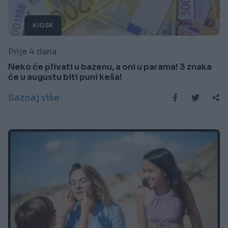
KIOSK
Prije 4 dana
Neko će plivati u bazenu, a oni u parama! 3 znaka
će u augustu biti puni keša!
Saznaj više