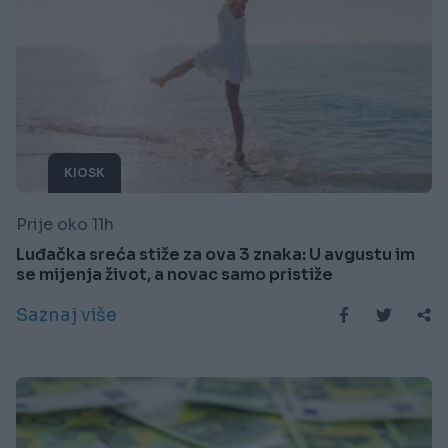
KIOSK
Prije oko 11h
Luđačka sreća stiže za ova 3 znaka: U avgustu im
se mijenja život, a novac samo pristiže
Saznaj više