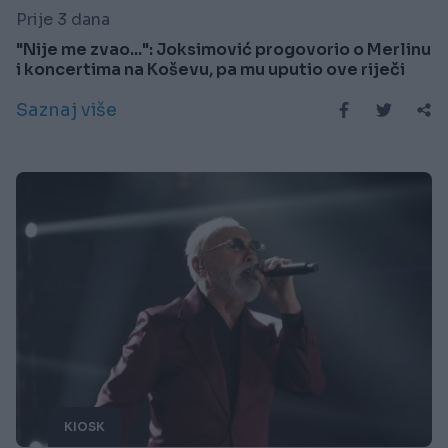
Prije 3 dana
"Nije me zvao...": Joksimović progovorio o Merlinu
i koncertima na Koševu, pa mu uputio ove riječi
Saznaj više
KIOSK