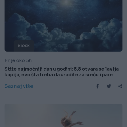
KIOSK
Prije oko 5h
Stiže najmoćniji dan u godini: 8.8 otvara se lavlja
kapija, evo šta treba da uradite za sreću i pare
Saznaj više