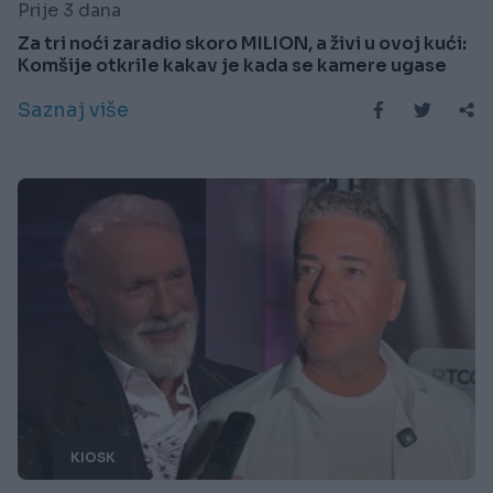
Prije 3 dana
Za tri noći zaradio skoro MILION, a živi u ovoj kući:
Komšije otkrile kakav je kada se kamere ugase
Saznaj više
KIOSK