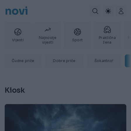
novi
Najnovije
Praktična
P
Vijesti
Sport
vijesti
žena
Čudne priče
Dobre priče
Šokantno!
Kiosk