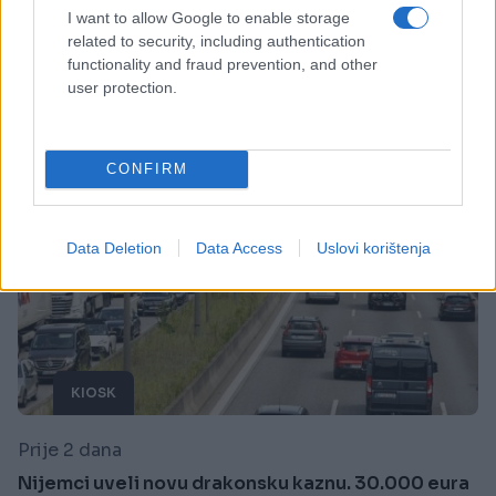
I want to allow Google to enable storage
Saznaj više
related to security, including authentication
functionality and fraud prevention, and other
user protection.
CONFIRM
Data Deletion
Data Access
Uslovi korištenja
KIOSK
Prije 2 dana
Nijemci uveli novu drakonsku kaznu. 30.000 eura