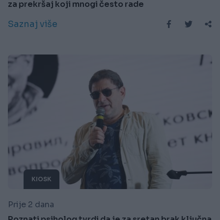
za prekršaj koji mnogi često rade
Saznaj više
KIOSK
Prije 2 dana
Poznati psiholog tvrdi da je za sretan brak ključna