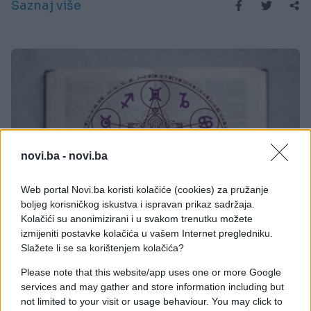
Saznaj više
novi.ba -
novi.ba
Web portal Novi.ba koristi kolačiće (cookies) za pružanje
boljeg korisničkog iskustva i ispravan prikaz sadržaja.
Kolačići su anonimizirani i u svakom trenutku možete
KIOSK
izmijeniti postavke kolačića u vašem Internet pregledniku.
Slažete li se sa korištenjem kolačića?
Prije 1 dan
Please note that this website/app uses one or more Google
Dnevni horoskop: Neko je oslobođen predrasuda,
services and may gather and store information including but
pred Bikovima je velika promjena, a ovo vas čeka
not limited to your visit or usage behaviour. You may click to