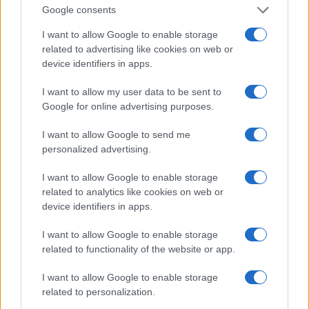
Google consents
Saznaj više
I want to allow Google to enable storage
related to advertising like cookies on web or
device identifiers in apps.
I want to allow my user data to be sent to
Google for online advertising purposes.
I want to allow Google to send me
personalized advertising.
I want to allow Google to enable storage
related to analytics like cookies on web or
device identifiers in apps.
I want to allow Google to enable storage
KIOSK
related to functionality of the website or app.
Prije 2 dana
I want to allow Google to enable storage
related to personalization.
Od 15. avgusta kreće najljepše vrijeme za 3 znaka:
Para će biti za sve, a problemi rješeni