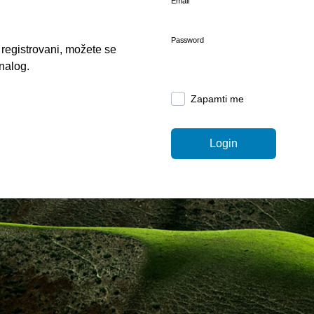
Email
Password
 registrovani, možete se
 nalog.
Zapamti me
Login