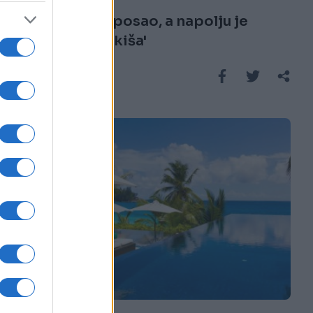
'Žurio sam na posao, a napolju je
padala velika kiša'
Saznaj više
KIOSK