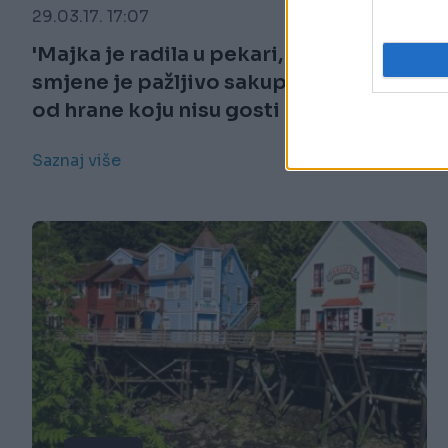
29.03.17. 17:07
'Majka je radila u pekari, tokom
smjene je pažljivo sakupljala ostatke
od hrane koju nisu gosti pojeli i
donosila kući'
Saznaj više