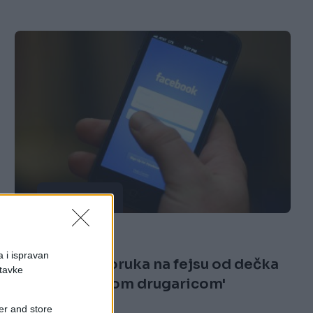
ISPOVIJESTI
03.04.17. 08:11
a i ispravan
'Stiže meni poruka na fejsu od dečka
stavke
koji je sa mojom drugaricom'
er and store