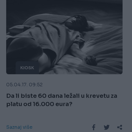
KIOSK
05.04.17. 09:52
Da li biste 60 dana ležali u krevetu za
platu od 16.000 eura?
Saznaj više