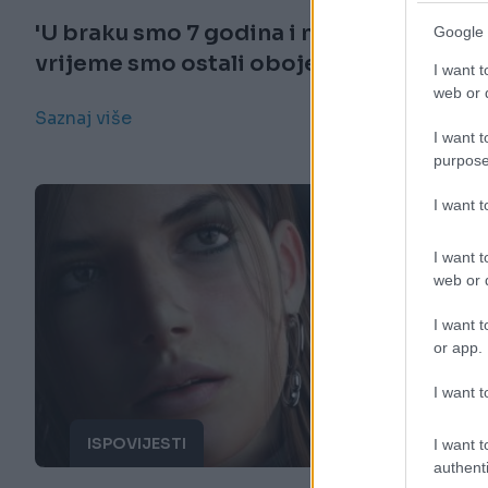
'U braku smo 7 godina i nekako u isto
Google 
vrijeme smo ostali oboje bez posla'
I want t
web or d
Saznaj više
I want t
purpose
I want 
I want t
web or d
I want t
or app.
I want t
ISPOVIJESTI
I want t
authenti