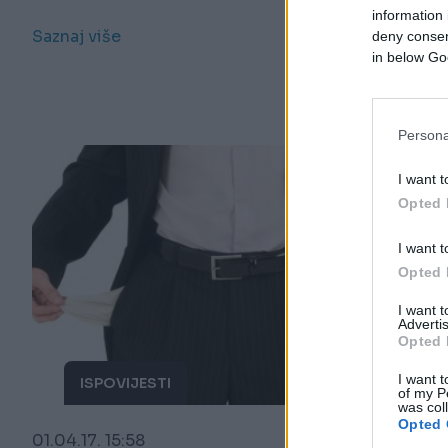
postoji JEDNA CAKA! (VIDEO)
information 
Saznaj više
deny consent
in below Go
Persona
I want t
Opted 
I want t
Opted 
I want 
Advertis
Opted 
I want t
ISPOVIJESTI
of my P
was col
Opted 
01.04.17. 15:58