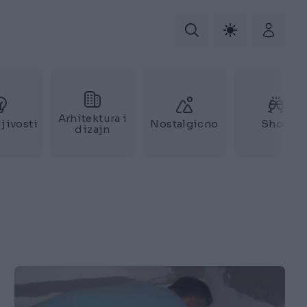
Arhitektura i
jivosti
Nostalgicno
Show
dizajn