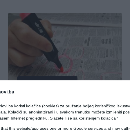
BOSNA I HERCEGOVINA
novi.ba
03.04.17. 19:58
ovi.ba koristi kolačiće (cookies) za pružanje boljeg korisničkog iskustv
U BiH SVE JE MOGUĆE: Vozač mora da
aja. Kolačići su anonimizirani i u svakom trenutku možete izmijeniti po
zna da radi na računaru, konobar
ašem Internet pregledniku. Slažete li se sa korištenjem kolačića?
treba da ima završen fakultet
 that this website/app uses one or more Google services and may gath