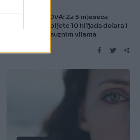
28.03.17. 19:28
POSAO IZ SNOVA: Za 3 mjeseca
putovanja dobijete 10 hiljada dolara i
smještaj u luksuznim vilama
Saznaj više