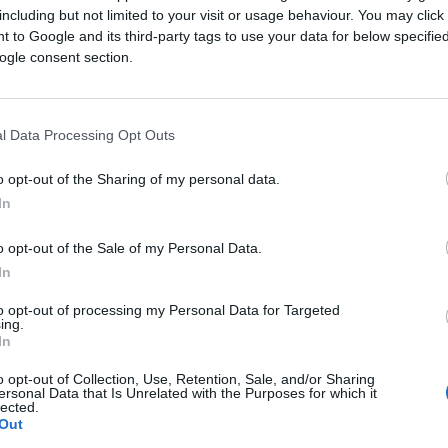
including but not limited to your visit or usage behaviour. You may click 
Saznaj više
 to Google and its third-party tags to use your data for below specifi
ogle consent section.
l Data Processing Opt Outs
o opt-out of the Sharing of my personal data.
In
o opt-out of the Sale of my Personal Data.
In
to opt-out of processing my Personal Data for Targeted
ing.
In
o opt-out of Collection, Use, Retention, Sale, and/or Sharing
KIOSK
ersonal Data that Is Unrelated with the Purposes for which it
lected.
Out
31.03.17. 21:08