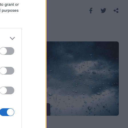
to grant or
Saznaj više
ed purposes
ISPOVIJESTI
30.03.17. 08:16