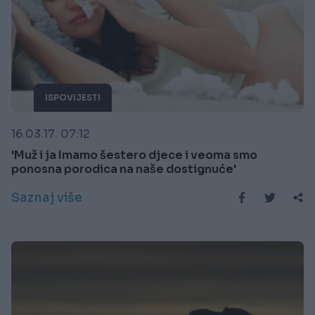
ISPOVIJESTI
16.03.17. 07:12
'Muž i ja Imamo šestero djece i veoma smo
ponosna porodica na naše dostignuće'
Saznaj više