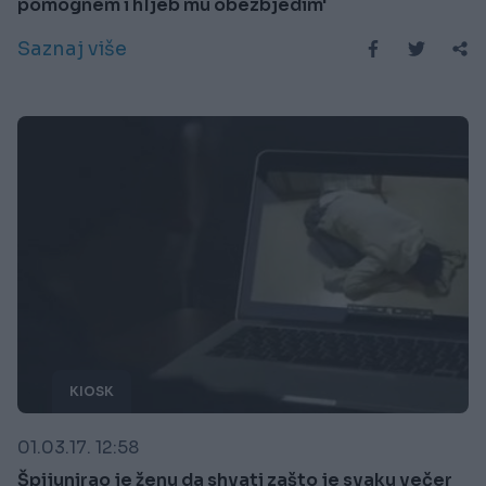
pomognem i hljeb mu obezbjedim'
Saznaj više
KIOSK
01.03.17. 12:58
Špijunirao je ženu da shvati zašto je svaku večer