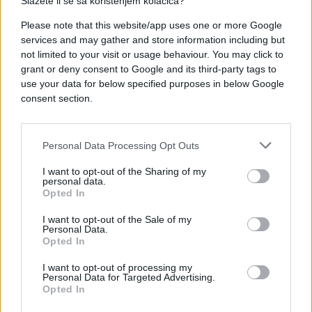
Slažete li se sa korištenjem kolačića?
Please note that this website/app uses one or more Google
services and may gather and store information including but
not limited to your visit or usage behaviour. You may click to
grant or deny consent to Google and its third-party tags to
use your data for below specified purposes in below Google
consent section.
Personal Data Processing Opt Outs
I want to opt-out of the Sharing of my
personal data.
Opted In
ISPOVIJESTI
I want to opt-out of the Sale of my
07.03.17. 14:31
Personal Data.
Opted In
ISPOVIJEST BEOGRAĐANKE IZ LOS ANGELESA
Svega sam se odricala, a sad za dva dana zaradim
I want to opt-out of processing my
Personal Data for Targeted Advertising.
mjesečnu srbijansku platu
Opted In
Saznaj više