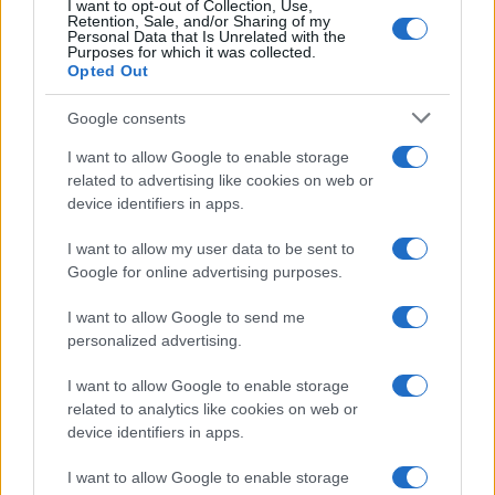
I want to opt-out of Collection, Use,
Retention, Sale, and/or Sharing of my
Personal Data that Is Unrelated with the
Purposes for which it was collected.
Opted Out
Google consents
I want to allow Google to enable storage
related to advertising like cookies on web or
device identifiers in apps.
I want to allow my user data to be sent to
Google for online advertising purposes.
I want to allow Google to send me
personalized advertising.
E BURAZ
I want to allow Google to enable storage
06.03.17. 17:07
related to analytics like cookies on web or
Buraz na urnebesan način opisao stanje u državi
device identifiers in apps.
Saznaj više
I want to allow Google to enable storage