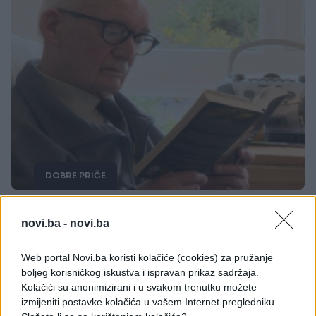
DOBRE PRIČE
08.03.17. 11:06
novi.ba -
novi.ba
89-godišnjak je napisao pismo redakciji lokalnih
novina kako "umire od dosade", ali ovom
Web portal Novi.ba koristi kolačiće (cookies) za pružanje
odgovoru se nije nadao (VIDEO)
boljeg korisničkog iskustva i ispravan prikaz sadržaja.
Kolačići su anonimizirani i u svakom trenutku možete
Saznaj više
izmijeniti postavke kolačića u vašem Internet pregledniku.