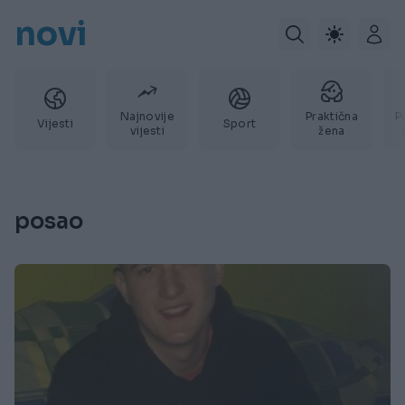
novi
Najnovije
Praktična
P
Vijesti
Sport
vijesti
žena
posao