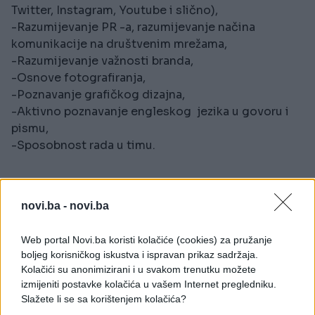
Twitter, Instagram, Youtube i slično),
-Razumijevanje PR -a, razumijevanje načina
komunikacije na društvenim mrežama,
-Razumijevanje važnosti branda,
-Osnove fotografiranja,
-Poznavanje grafičkog dizajna,
-Aktivno poznavanje engleskog jezika u govoru i
pismu,
-Sposobnost rada u timu.
Potrebne vještine i kompetencije:
novi.ba -
novi.ba
-Izražene komunikacijske vještine,
-Organizacijske sposobnosti,
Web portal Novi.ba koristi kolačiće (cookies) za pružanje
boljeg korisničkog iskustva i ispravan prikaz sadržaja.
-Profesionalnost i posvećenost poslu i radnim
Kolačići su anonimizirani i u svakom trenutku možete
zadacima,
izmijeniti postavke kolačića u vašem Internet pregledniku.
-Usmjerenost ka postizanju ciljeva,
Slažete li se sa korištenjem kolačića?
-Visok stepen samoinicijative i samostalnosti u