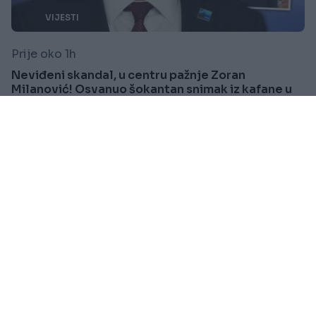
VIJESTI
Prije oko 1h
Neviđeni skandal, u centru pažnje Zoran
Milanović! Osvanuo šokantan snimak iz kafane u
Kninu
Saznaj više