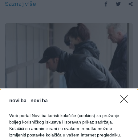
Saznaj više
novi.ba -
novi.ba
ZANIMLJIVOSTI
Web portal Novi.ba koristi kolačiće (cookies) za pružanje
17.11.17. 22:40
boljeg korisničkog iskustva i ispravan prikaz sadržaja.
NAJVEĆA PERSPEKTIVA: U ovih 10 zemalja ćete
Kolačići su anonimizirani i u svakom trenutku možete
najlakše naći posao
izmijeniti postavke kolačića u vašem Internet pregledniku.