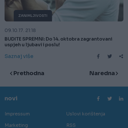
ZANIMLJIVOSTI
09.10.17. 21:18
BUDITE SPREMNI: Do 14. oktobra zagrantovani
uspjeh u ljubavi i poslu!
Saznaj više
Prethodna
Naredna
novi
Impressum
Uslovi korištenja
Marketing
RSS