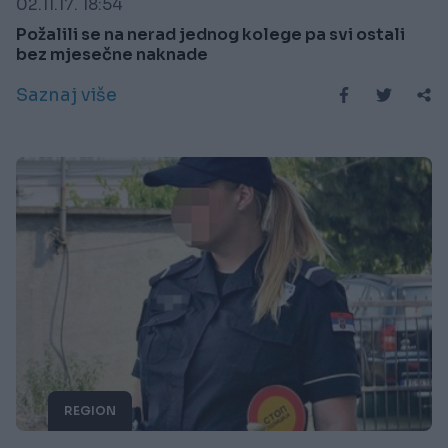
02.11.17. 18:54
Požalili se na nerad jednog kolege pa svi ostali
bez mjesečne naknade
Saznaj više
REGION