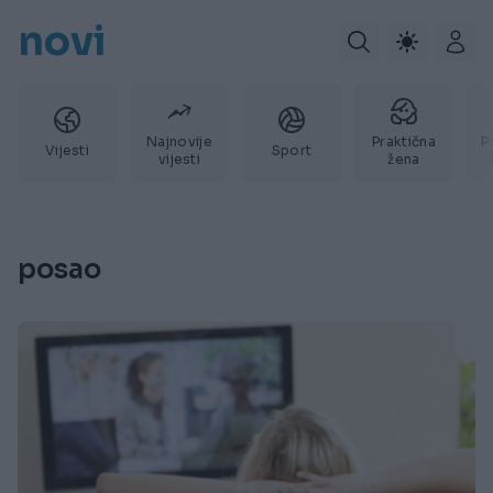
novi
Najnovije
Praktična
P
Vijesti
Sport
vijesti
žena
posao