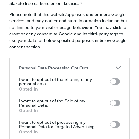
Slažete li se sa korištenjem kolačića?
Saznaj više
Please note that this website/app uses one or more Google
services and may gather and store information including but
not limited to your visit or usage behaviour. You may click to
grant or deny consent to Google and its third-party tags to
use your data for below specified purposes in below Google
consent section.
Personal Data Processing Opt Outs
I want to opt-out of the Sharing of my
personal data.
Opted In
I want to opt-out of the Sale of my
Personal Data.
ZANIMLJIVOSTI
Opted In
16.11.17. 19:01
I want to opt-out of processing my
Personal Data for Targeted Advertising.
Pravilo od 2 minute za bolji život, PROBAJTE,
Opted In
DJELUJE