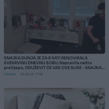
SNAJKA DUNJA JE ZA 8 SATI RENOVIRALA
SVEKRVINU DNEVNU SOBU: Napravila nešto
prelijepo, ODUŠEVIT ĆE VAS OVE SLIKE - SNAJKA
ZA PRIMJER
Enterijer
05.02.22. 17:38