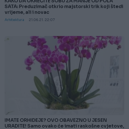
KAKO DA OKREČITE SOBU ZA MANJE OD POLA
SATA: Preduzimač otkrio majstorski trik koji štedi
vrijeme, ali i novac
Arhitektura
21.06.21. 22:07
IMATE ORHIDEJE? OVO OBAVEZNO U JESEN
URADITE! Samo ovako će imati raskošne cvjetove,