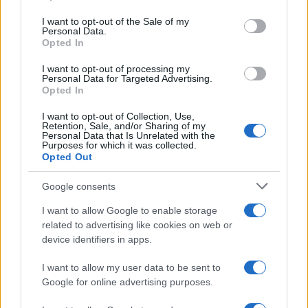
I want to opt-out of the Sale of my
Personal Data.
Opted In
I want to opt-out of processing my
Personal Data for Targeted Advertising.
Opted In
ONA JE ZA 6 DANA I MALO PARA RENOVIRALA
CIJELO KUPATILO, spremite se na iznenađenje:
I want to opt-out of Collection, Use,
SAD IZGLEDA KAO U LUKSUZNOM HOTELU, oči će
Retention, Sale, and/or Sharing of my
vam stati
Personal Data that Is Unrelated with the
Enterijer
15.05.21. 10:36
Purposes for which it was collected.
Opted Out
Arhitektura
Google consents
I want to allow Google to enable storage
related to advertising like cookies on web or
device identifiers in apps.
I want to allow my user data to be sent to
Google for online advertising purposes.