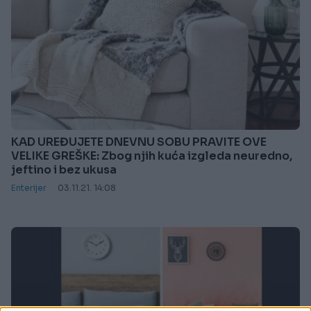
KAD UREĐUJETE DNEVNU SOBU PRAVITE OVE
VELIKE GREŠKE: Zbog njih kuća izgleda neuredno,
jeftino i bez ukusa
Enterijer
03.11.21. 14:08