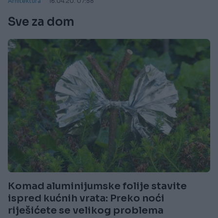
Arhitektura
16.04.20. 07:58
Sve za dom
Komad aluminijumske folije stavite
ispred kućnih vrata: Preko noći
riješićete se velikog problema