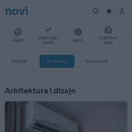
novi
Najnovije
Praktična
P
Vijesti
Sport
vijesti
žena
Enterijer
Arhitektura
Sve za dom
Arhitektura i dizajn