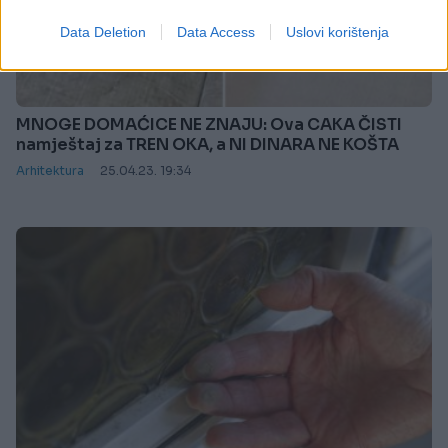
Data Deletion
Data Access
Uslovi korištenja
MNOGE DOMAĆICE NE ZNAJU: Ova CAKA ČISTI
namještaj za TREN OKA, a NI DINARA NE KOŠTA
Arhitektura
25.04.23. 19:34