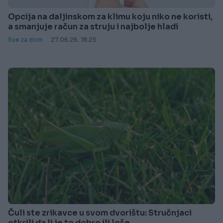
Opcija na daljinskom za klimu koju niko ne koristi,
a smanjuje račun za struju i najbolje hladi
Sve za dom
27.06.26. 18:25
Čuli ste zrikavce u svom dvorištu: Stručnjaci
otkrili da li je to dobro ili loše