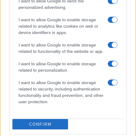
I want to allow Google to send me
personalized advertising.
I want to allow Google to enable storage
related to analytics like cookies on web or
device identifiers in apps.
KUĆA U SRBIJI U KOJU SVI GLEDAJU U
I want to allow Google to enable storage
ČUDU I PITAJU SE - ŠTA JE OVO?
related to functionality of the website or app.
Svemirski brod? Kada vidite slike biće
vam jasno ZAŠTO (FOTO)
I want to allow Google to enable storage
related to personalization.
Arhitektura
03.12.23. 16:37
I want to allow Google to enable storage
related to security, including authentication
functionality and fraud prevention, and other
user protection.
CONFIRM