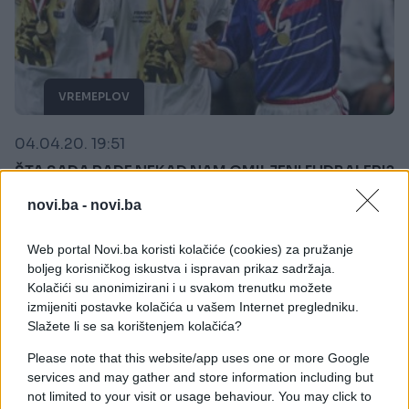
VREMEPLOV
04.04.20. 19:51
ŠTA SADA RADE NEKAD NAM OMILJENI FUDBALERI?
Od pokeraša, glumaca, pilota, kečera do državnog
novi.ba -
novi.ba
lidera i tatto majstora
Saznaj više
Web portal Novi.ba koristi kolačiće (cookies) za pružanje
boljeg korisničkog iskustva i ispravan prikaz sadržaja.
Kolačići su anonimizirani i u svakom trenutku možete
izmijeniti postavke kolačića u vašem Internet pregledniku.
Slažete li se sa korištenjem kolačića?
Please note that this website/app uses one or more Google
services and may gather and store information including but
not limited to your visit or usage behaviour. You may click to