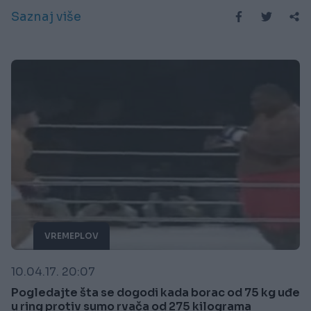
Saznaj više
VREMEPLOV
10.04.17. 20:07
Pogledajte šta se dogodi kada borac od 75 kg uđe
u ring protiv sumo rvača od 275 kilograma