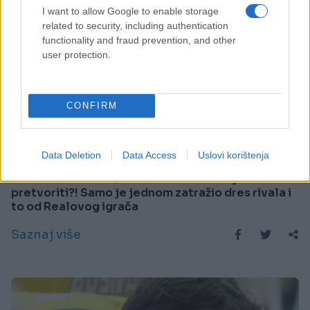
I want to allow Google to enable storage
related to security, including authentication
functionality and fraud prevention, and other
user protection.
CONFIRM
VREMEPLOV
Data Deletion
Data Access
Uslovi korištenja
24.06.18. 10:55
NEISPRIČANA PRIČA: U šta će se ovo dijete
pretvoriti?! Samo je jednom zatražio dres rivala i
to od Realovog igrača
Saznaj više