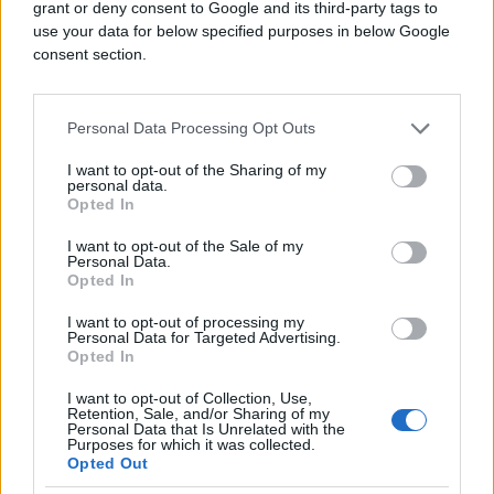
grant or deny consent to Google and its third-party tags to
use your data for below specified purposes in below Google
consent section.
Personal Data Processing Opt Outs
VREMEPLOV
I want to opt-out of the Sharing of my
personal data.
Opted In
21.10.19. 14:36
TRENUTAK STRAHA I JEZE Luis Figo otišao izvesti
I want to opt-out of the Sale of my
korner pa skoro povratio kad je vidio šta su bacili
Personal Data.
Opted In
pored njega
I want to opt-out of processing my
Saznaj više
Personal Data for Targeted Advertising.
Opted In
I want to opt-out of Collection, Use,
Retention, Sale, and/or Sharing of my
Personal Data that Is Unrelated with the
Purposes for which it was collected.
Opted Out