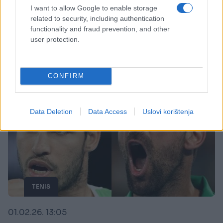
početku želim da kažem nešto Novaku"
I want to allow Google to enable storage
related to security, including authentication
Saznaj više
functionality and fraud prevention, and other
user protection.
CONFIRM
Data Deletion
Data Access
Uslovi korištenja
TENIS
01.02.26. 13:05