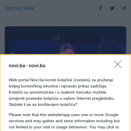
Saznaj više
novi.ba -
novi.ba
Web portal Novi.ba koristi kolačiće (cookies) za pružanje
boljeg korisničkog iskustva i ispravan prikaz sadržaja.
Kolačići su anonimizirani i u svakom trenutku možete
izmijeniti postavke kolačića u vašem Internet pregledniku.
TENIS
Slažete li se sa korištenjem kolačića?
Please note that this website/app uses one or more Google
01.02.26. 13:47
services and may gather and store information including but
Evo šta je Alcaraz napisao na kameri nakon
not limited to your visit or usage behaviour. You may click to
pobjede u finalu protiv Đokovića