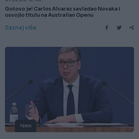
Gotovo je! Carlos Alcaraz savladao Novaka i
osvojio titulu na Australian Openu
Saznaj više
TENIS