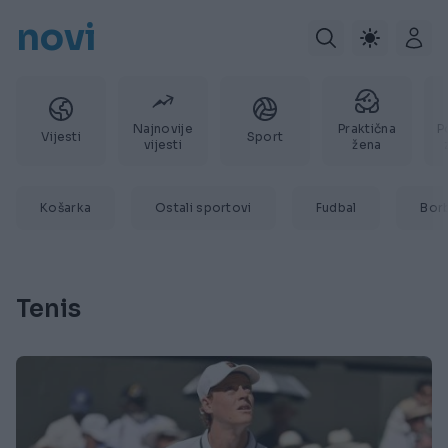
novi
Najnovije
Praktična
P
Vijesti
Sport
vijesti
žena
Košarka
Ostali sportovi
Fudbal
Bor
Tenis