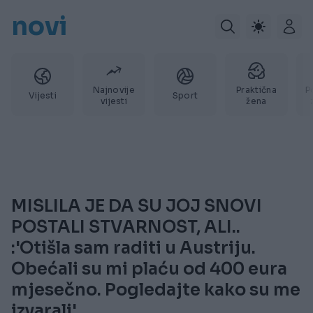
novi
Najnovije
Praktična
P
Vijesti
Sport
vijesti
žena
MISLILA JE DA SU JOJ SNOVI
POSTALI STVARNOST, ALI..
:'Otišla sam raditi u Austriju.
Obećali su mi plaću od 400 eura
mjesečno. Pogledajte kako su me
izvarali'