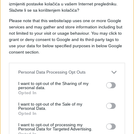
izmijeniti postavke kolačića u vašem Internet pregledniku.
Prevarena djevojka poručuje i drugima da paze gdje
Slažete li se sa korištenjem kolačića?
idu.
Please note that this website/app uses one or more Google
'Ako vidite da vam netko nije platio na vrijeme,
services and may gather and store information including but
bolje odmah otiđite dok se taj iznos nije
not limited to your visit or usage behaviour. You may click to
grant or deny consent to Google and its third-party tags to
povećao, da vam se ne bi dogodilo da kao ja
use your data for below specified purposes in below Google
radite četiri mjeseca za džabe svaki dan po 13-14
consent section.
sati. Znam da sam trebala odmah otići, kao što će
vas većina reći, ali bila sam mlada i nisam znala
tada još da su ljudi danas pokvareni i da svatko
Personal Data Processing Opt Outs
gleda da te iskoristi. I na to sve ona mi kaže: 'Ja
sam te izvukla iz rupe.' Šta si me izvukla,
I want to opt-out of the Sharing of my
personal data.
iskoristila me dokle je išlo! Pazite gdje idete i
Opted In
izbjegavajte naše ljude, mene je moja krizmana
I want to opt-out of the Sale of my
kuma prevarila, a kamoli neko tko vas niti ne zna
',
Personal Data.
zaključuje.
Opted In
I want to opt-out of processing my
Personal Data for Targeted Advertising.
Opted In