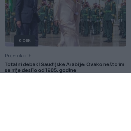
KIOSK
Prije oko 1h
Totalni debakl Saudijske Arabije: Ovako nešto im
se nije desilo od 1985. godine
Saznaj više