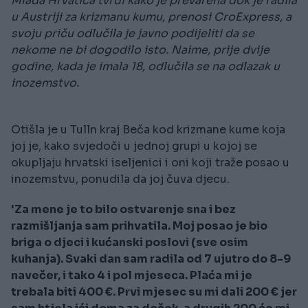
Mlada Hrvatica tvrdi kako je prevarena dok je radila
u Austriji za krizmanu kumu, prenosi CroExpress, a
svoju priču odlučila je javno podijeliti da se
nekome ne bi dogodilo isto. Naime, prije dvije
godine, kada je imala 18, odlučila se na odlazak u
inozemstvo.
Otišla je u Tulln kraj Beča kod krizmane kume koja
joj je, kako svjedoči u jednoj grupi u kojoj se
okupljaju hrvatski iseljenici i oni koji traže posao u
inozemstvu, ponudila da joj čuva djecu.
'Za mene je to bilo ostvarenje sna i bez
razmišljanja sam prihvatila. Moj posao je bio
briga o djeci i kućanski poslovi (sve osim
kuhanja). Svaki dan sam radila od 7 ujutro do 8-9
navečer, i tako 4 i pol mjeseca. Plaća mi je
trebala biti 400 €. Prvi mjesec su mi dali 200 € jer