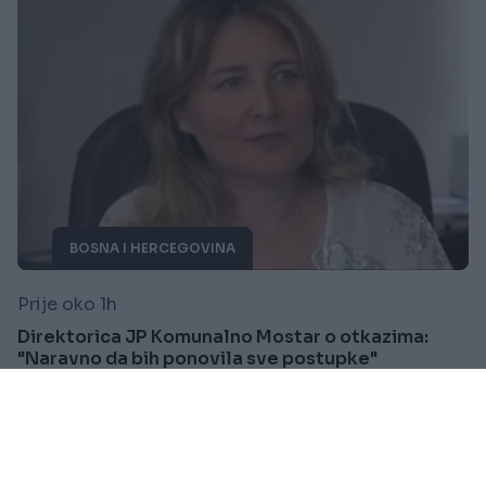
BOSNA I HERCEGOVINA
Prije oko 1h
Direktorica JP Komunalno Mostar o otkazima:
"Naravno da bih ponovila sve postupke"
Saznaj više