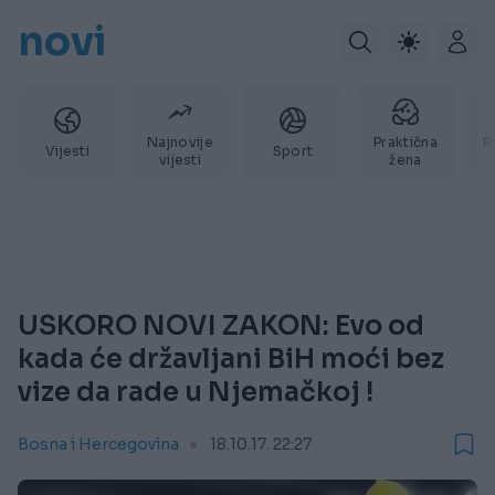
novi
Najnovije
Praktična
P
Vijesti
Sport
vijesti
žena
USKORO NOVI ZAKON: Evo od
kada će državljani BiH moći bez
vize da rade u Njemačkoj !
Bosna i Hercegovina
18.10.17. 22:27