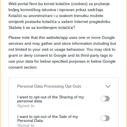
Web portal Novi.ba koristi kolačiće (cookies) za pružanje
prava. Međutim, ako takva prava mogu ostvariti
boljeg korisničkog iskustva i ispravan prikaz sadržaja.
samo povlašteni članovi, molim vas da i nas druge,
Kolačići su anonimizirani i u svakom trenutku možete
možda malo manje vrijedne članove, uputite u
izmijeniti postavke kolačića u vašem Internet pregledniku.
kriterije za stjecanje privilegiranog statusa", stoji u
Slažete li se sa korištenjem kolačića?
Bunjinu dopisu prorektoru Faričiću, a u dopisu
Please note that this website/app uses one or more Google
resornom ministarstvu on navodi kako odgovor od
services and may gather and store information including but
njega nikada nije dobio već doznao na 8. sjednici
not limited to your visit or usage behaviour. You may click to
Stručnog vijeća Odjela.
grant or deny consent to Google and its third-party tags to
use your data for below specified purposes in below Google
Neugodan dopis
consent section.
"Članica Senata i savjetnica za financije rektorice
Sveučilišta u Zadru tada nas je izvijestila kako je na
Personal Data Processing Opt Outs
sjednici Senata Sveučilišta takva odluka donesena
I want to opt-out of the Sharing of my
zbog određenog 'neugodnog' dopisa Upravi
personal data.
Sveučilišta. To je kod mene izazvalo još veću
Opted In
nedoumicu pa molim za odgovor na sljedeća
I want to opt-out of the Sale of my
pitanja:
Personal Data.
Opted In