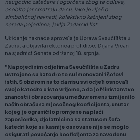
neugodno zatečena i ogorčena zbog te odluke,
osobito jer smatraju da su, iako je riječ o
simboličnoj naknadi, kolektivno kažnjeni zbog
nerada pojedinca, javlja Zadarski list.
Ukidanje naknade sprovela je Uprava Sveučilišta u
Zadru, a objavila rektorica prof.dr.sc. Dijana Vican
na sjednici Senata održanoj 18. srpnja.
"Na pojedinim odjelima Sveučilišta u Zadru
ustrojene su katedre te su imenovani i šefovi
istih. S obzirom na to da nisu svi odjeli osnovali
svoje katedre u isto vrijeme, a da je Ministarstvo
znanosti i obrazovanja u međuvremenu izmijenilo
način obračuna mjesečnog koeficijenta, unutar
kojeg je ograničilo promjene na plaći
zaposlenika, djelatnicima sa statusom šefa
katedri koje su kasnije osnovane nije se moglo
osigurati povećanje koeficijenta za navedenu