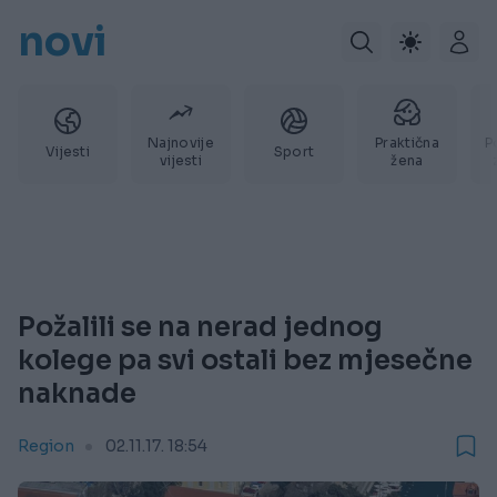
novi
Najnovije
Praktična
P
Vijesti
Sport
vijesti
žena
Požalili se na nerad jednog
kolege pa svi ostali bez mjesečne
naknade
Region
02.11.17. 18:54