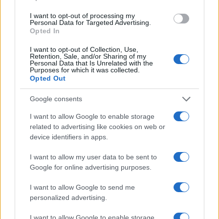
Tko je nadležan za funkcioniranje katedri i
I want to opt-out of processing my
financiranje naknade šefovima katedri? Je li to
Personal Data for Targeted Advertising.
Opted In
Sveučilište ili Ministarstvo? Isplaćuje li se ta
naknada iz državnog proračuna ili iz drugih izvora?
I want to opt-out of Collection, Use,
Tko u sustavu znanosti ima pravo odrediti da je
Retention, Sale, and/or Sharing of my
Personal Data that Is Unrelated with the
zakonski utemeljeno isplaćivanje naknada za rad
Purposes for which it was collected.
Opted Out
koji se ne obavlja i tko ima pravo ukinuti naknadu za
rad koji se obavlja sukladno zakonskoj regulativi?
Google consents
Ako se predmetne naknade sada ukidaju, jesu li one
do sada isplaćivane zakonito i moraju li oni koji su
I want to allow Google to enable storage
ih dobili nezakonito vratiti? Je li moguće
related to advertising like cookies on web or
device identifiers in apps.
sveučilišnoj zajednici učiniti dostupnim podatke o
naknadama i nagradama koje svi naši članovi
I want to allow my user data to be sent to
primaju iznad plaće i po kojim osnovama? Što ako
Google for online advertising purposes.
postoji još slučajeva ovakve prakse, odnosno kako
će se utvrditi eventualno kršenje zakona ako
I want to allow Google to send me
informacije o isplatama nisu dostupne?
personalized advertising.
Ovo su pitanja koja je Bunja uputio resornom
I want to allow Google to enable storage