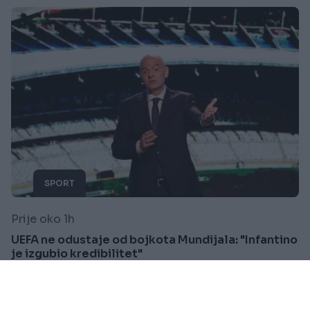
SPORT
Prije oko 1h
UEFA ne odustaje od bojkota Mundijala: "Infantino
je izgubio kredibilitet"
Saznaj više