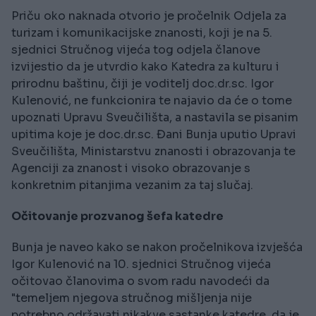
Priču oko naknada otvorio je pročelnik Odjela za
turizam i komunikacijske znanosti, koji je na 5.
sjednici Stručnog vijeća tog odjela članove
izvijestio da je utvrdio kako Katedra za kulturu i
prirodnu baštinu, čiji je voditelj doc.dr.sc. Igor
Kulenović, ne funkcionira te najavio da će o tome
upoznati Upravu Sveučilišta, a nastavila se pisanim
upitima koje je doc.dr.sc. Đani Bunja uputio Upravi
Sveučilišta, Ministarstvu znanosti i obrazovanja te
Agenciji za znanost i visoko obrazovanje s
konkretnim pitanjima vezanim za taj slučaj.
Očitovanje prozvanog šefa katedre
Bunja je naveo kako se nakon pročelnikova izvješća
Igor Kulenović na 10. sjednici Stručnog vijeća
očitovao članovima o svom radu navodeći da
"temeljem njegova stručnog mišljenja nije
potrebno održavati nikakve sastanke katedre, da je