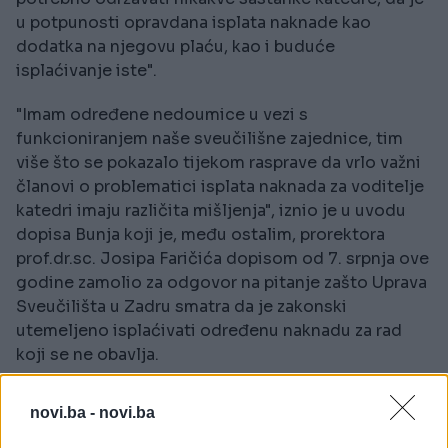
u potpunosti opravdana isplata naknade kao
dodatka na njegovu plaću, kao i buduće
isplaćivanje iste".
"Imam određene nedoumice u vezi s
funkcioniranjem naše sveučilišne zajednice, tim
više što se pokazalo tijekom rasprave da vrlo važni
članovi o problematici isplata naknada za voditelje
katedri imaju različita mišljenja", iznio je u uvodu
dopisa Bunja koji je, među ostalim, prorektora
prof.dr.sc. Josipa Faričića dopisom od 7. srpnja ove
godine zamolio za odgovor na pitanje zašto Uprava
Sveučilišta u Zadru smatra da je zakonski
utemeljeno isplaćivati određenu naknadu za rad
koji se ne obavlja.
"Ako je to ipak moguće, onda vas molim da i sve
novi.ba -
novi.ba
druge članove naše sveučilišne zajednice uputite
na zakonsku formu temeljem koje mogu ostvariti ta