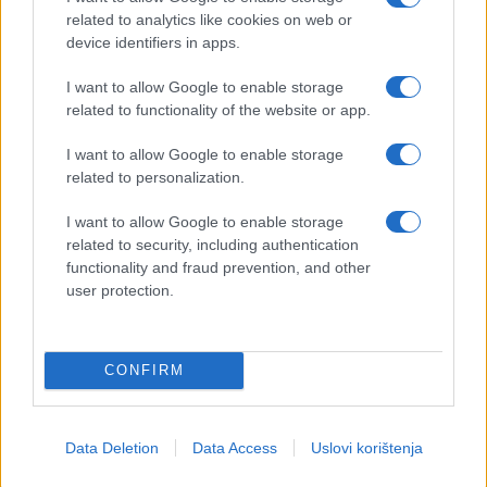
ministarstvu, a upit je zaključio jednako sarkastično
related to analytics like cookies on web or
izražavajući nadu da za odgovor ili upućivanje na
device identifiers in apps.
nadležne koji se bave problematikom koja ga
zanima neće biti potrebno "više od 140, odnosno
I want to allow Google to enable storage
210 dana", aludirajući na rok od šest mjeseci koji je
related to functionality of the website or app.
protekao od utvrđivanja i izvještavanja uprave
I want to allow Google to enable storage
Sveučilišta da Katedra za kulturu i prirodnu baštinu
related to personalization.
ne funkcionira, te dodatni rok otkako je uputio
dopis prorektoru Sveučilišta do dana kad je primio
I want to allow Google to enable storage
odgovor.
related to security, including authentication
functionality and fraud prevention, and other
Odgovor Ministarstva
user protection.
S istim, detaljnim upitom, Zadarski list se obratio i
Ministarstvu znanosti i obrazovanja, a odgovor koji
CONFIRM
su dobili prenosimo u cijelosti:
"Ministarstvo znanosti i obrazovanja osigurava za
Data Deletion
Data Access
Uslovi korištenja
Sveučilište u Zadru sredstva za isplatu plaća
sukladno Uredbi o nazivima radnih mjesta i