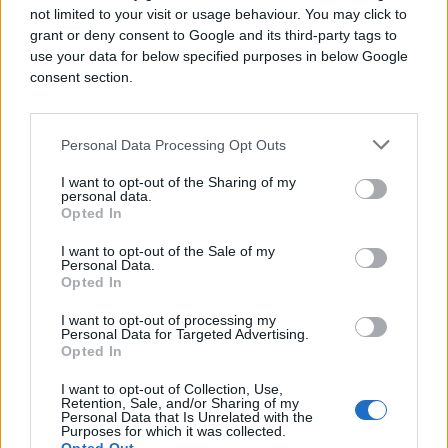
not limited to your visit or usage behaviour. You may click to
pokušaja sjedenja prirodna pozicija jednostavno ne
grant or deny consent to Google and its third-party tags to
funkcionira, a ovakvi problemi javljaju se i kod
use your data for below specified purposes in below Google
drugih poslova u kojima djelatnici moraju biti u
consent section.
čudnim pozicijama tijekom rada, primjerice kod
zubara i mehaničara.
Personal Data Processing Opt Outs
I want to opt-out of the Sharing of my
personal data.
Opted In
I want to opt-out of the Sale of my
#zdravlje
#posao
#leđa
Personal Data.
Opted In
#posljedice
#Frizer
I want to opt-out of processing my
Personal Data for Targeted Advertising.
Opted In
#masnice
#krv
I want to opt-out of Collection, Use,
Retention, Sale, and/or Sharing of my
Personal Data that Is Unrelated with the
Purposes for which it was collected.