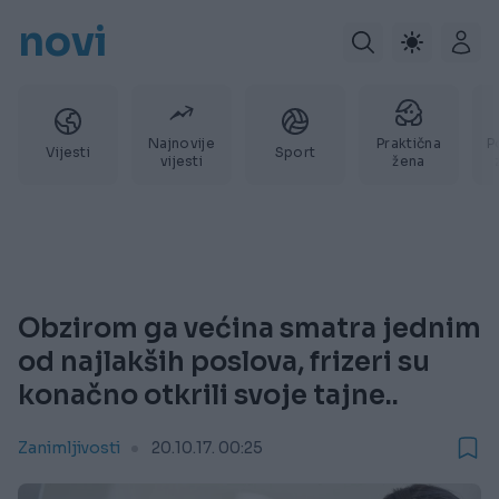
novi
Najnovije
Praktična
P
Vijesti
Sport
vijesti
žena
Obzirom ga većina smatra jednim
od najlakših poslova, frizeri su
konačno otkrili svoje tajne..
Zanimljivosti
20.10.17. 00:25