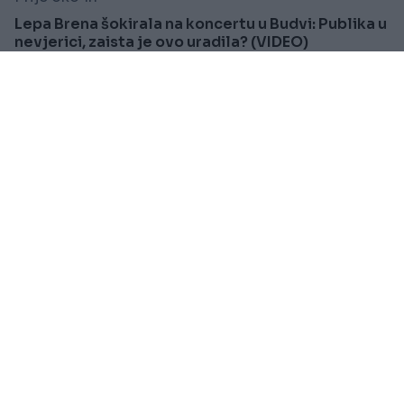
Lepa Brena šokirala na koncertu u Budvi: Publika u
nevjerici, zaista je ovo uradila? (VIDEO)
Saznaj više
FUDBAL