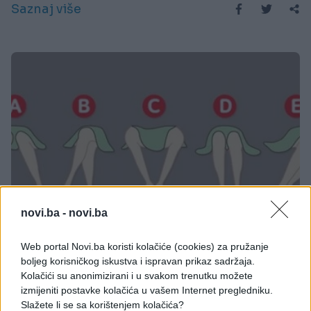
Saznaj više
novi.ba -
novi.ba
ZANIMLJIVOSTI
Web portal Novi.ba koristi kolačiće (cookies) za pružanje
boljeg korisničkog iskustva i ispravan prikaz sadržaja.
12.01.18. 22:07
Kolačići su anonimizirani i u svakom trenutku možete
GOVOR TIJELA SVE OTKRIVA: Šta o vama govori
izmijeniti postavke kolačića u vašem Internet pregledniku.
poza u kojoj sjedite, NAMA JE SVE POGODILO!
Slažete li se sa korištenjem kolačića?