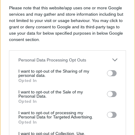
Saznaj više
Please note that this website/app uses one or more Google
services and may gather and store information including but
not limited to your visit or usage behaviour. You may click to
grant or deny consent to Google and its third-party tags to
use your data for below specified purposes in below Google
consent section.
Personal Data Processing Opt Outs
I want to opt-out of the Sharing of my
personal data.
Opted In
I want to opt-out of the Sale of my
Personal Data.
Opted In
PORODICA I ZDRAVLJE
I want to opt-out of processing my
Personal Data for Targeted Advertising.
20.12.17. 17:14
Opted In
Samo dva sata na dan: Ovo je razlog zašto je
sjedenje u tišini važno za naše zdravlje
I want to opt-out of Collection, Use,