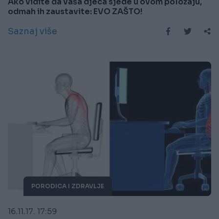
Ako vidite da vaša djeca sjede u ovom položaju,
odmah ih zaustavite: EVO ZAŠTO!
Saznaj više
PORODICA I ZDRAVLJE
16.11.17. 17:59