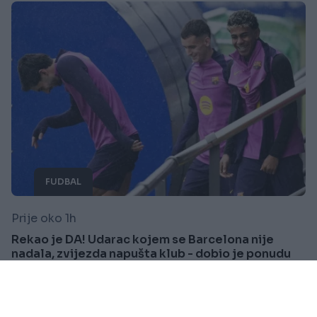
FUDBAL
Prije oko 1h
Rekao je DA! Udarac kojem se Barcelona nije
nadala, zvijezda napušta klub - dobio je ponudu
života
Saznaj više