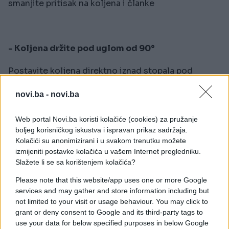
smanjite pritisak na koljena i članke
- Koljena držite pod uglom od 90°
Postavite koljena direktno iznad stopala pod
uglom od 90° - ovo će smanjiti pritisak na kičmu
novi.ba -
novi.ba
Web portal Novi.ba koristi kolačiće (cookies) za pružanje
- Napravite predah i ustanite svakih sat vremena
boljeg korisničkog iskustva i ispravan prikaz sadržaja.
Kolačići su anonimizirani i u svakom trenutku možete
Ustajanje od računara ili namještanje ramena
izmijeniti postavke kolačića u vašem Internet pregledniku.
smanjuje ukočenost i otklanja stres te pomaže
Slažete li se sa korištenjem kolačića?
cirkulaciju
Please note that this website/app uses one or more Google
services and may gather and store information including but
not limited to your visit or usage behaviour. You may click to
grant or deny consent to Google and its third-party tags to
- Opustite ramena i ruke
use your data for below specified purposes in below Google