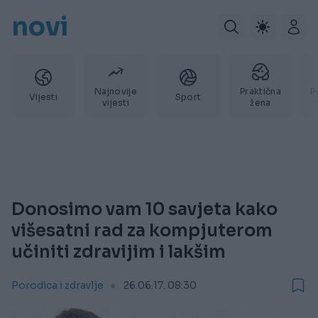
novi
Najnovije
Praktična
P
Vijesti
Sport
vijesti
žena
Donosimo vam 10 savjeta kako
višesatni rad za kompjuterom
učiniti zdravijim i lakšim
Porodica i zdravlje
26.06.17. 08:30