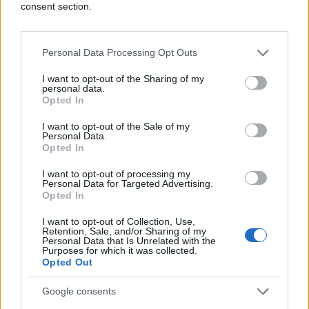
consent section.
Redovno istežite mišiće ramena i ruku kako bi ih
Personal Data Processing Opt Outs
opustili, umanjili stres i poboljšali cirkulaciju krvi
I want to opt-out of the Sharing of my
personal data.
Opted In
- Smanjite naginjanje i okretanje vrata
I want to opt-out of the Sale of my
Personal Data.
Opted In
Nepravilno držanje vrata može dovesti do problema
sa cirkulacijom i protokom kisika u mozak.
I want to opt-out of processing my
Personal Data for Targeted Advertising.
Opted In
I want to opt-out of Collection, Use,
Retention, Sale, and/or Sharing of my
- Manje naprežite oči
Personal Data that Is Unrelated with the
Purposes for which it was collected.
Opted Out
Google consents
Pravite pauze kako bi pogledom u daljinu opustili