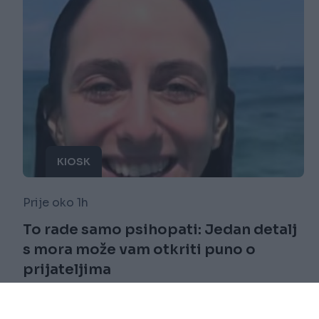
KIOSK
Prije oko 1h
To rade samo psihopati: Jedan detalj
s mora može vam otkriti puno o
prijateljima
Saznaj više