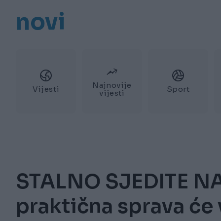
novi
Najnovije
Vijesti
Sport
vijesti
STALNO SJEDITE N
praktična sprava će