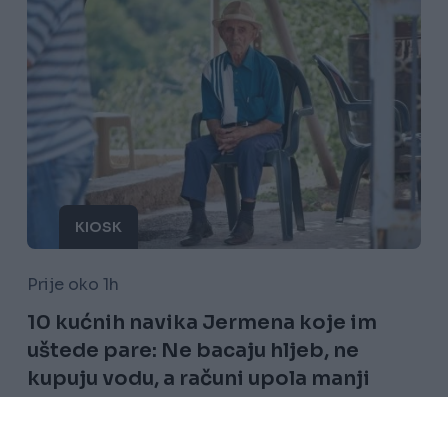
KIOSK
Prije oko 1h
10 kućnih navika Jermena koje im
uštede pare: Ne bacaju hljeb, ne
kupuju vodu, a računi upola manji
Saznaj više