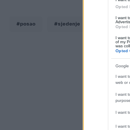
Opted 
I want 
Advertis
#posao
#sjedenje
#vježbanje
Opted 
I want t
of my P
was col
Opted 
Google 
I want t
web or d
I want t
purpose
I want 
I want t