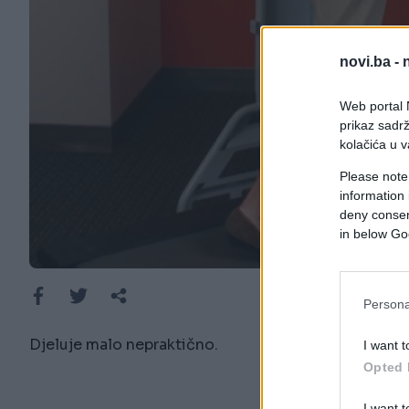
novi.ba -
Web portal N
prikaz sadrž
kolačića u v
Please note
information 
deny consent
in below Go
Persona
Djeluje malo nepraktično.
I want t
Opted 
I want t