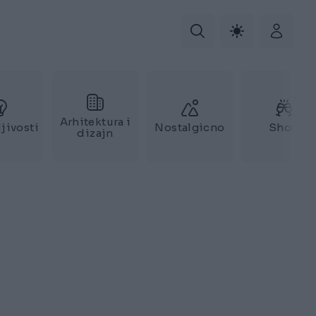
Arhitektura i
jivosti
Nostalgicno
Show
dizajn