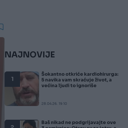
NAJNOVIJE
Šokantno otkriće kardiohirurga:
1
5 navika vam skraćuje život, a
većina ljudi to ignoriše
28.04.26. 19:10
Baš nikad ne podgrijavajte ove
2