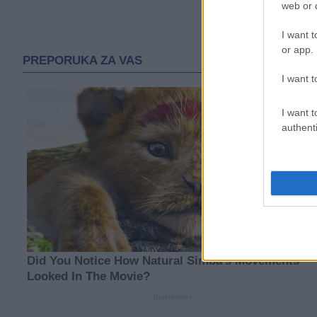
web or d
I want t
or app.
I want t
I want t
authenti