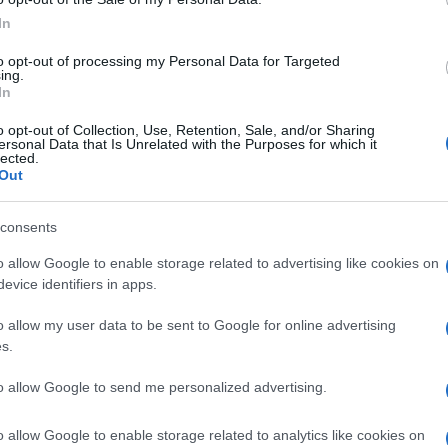
In
to opt-out of processing my Personal Data for Targeted
ing.
#traka za trčanje
#radni sto
In
o opt-out of Collection, Use, Retention, Sale, and/or Sharing
ersonal Data that Is Unrelated with the Purposes for which it
lected.
Out
consents
o allow Google to enable storage related to advertising like cookies on
evice identifiers in apps.
o allow my user data to be sent to Google for online advertising
s.
to allow Google to send me personalized advertising.
o allow Google to enable storage related to analytics like cookies on