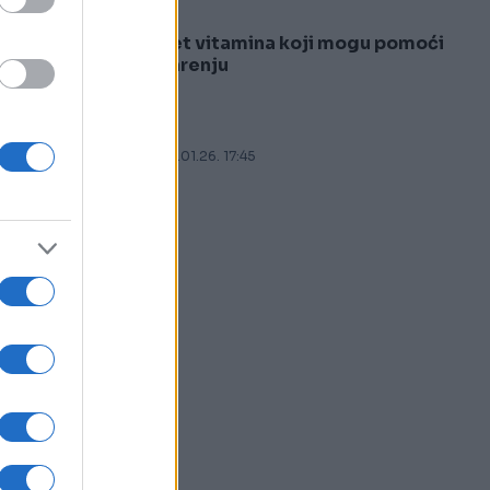
Pet vitamina koji mogu pomoći
5
varenju
05.01.26. 17:45