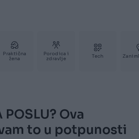
Praktična
Porodica i
Tech
Zaniml
žena
zdravlje
A POSLU? Ova
 vam to u potpunosti