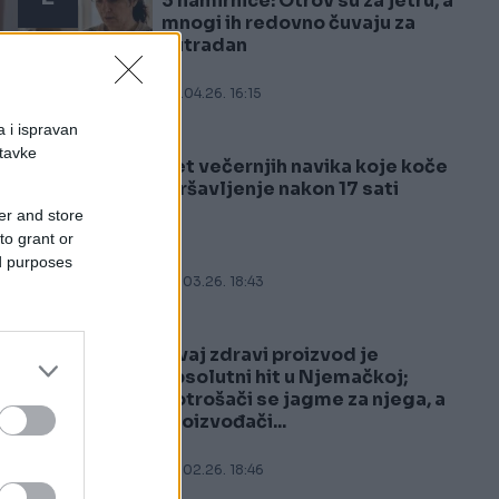
3 namirnice: Otrov su za jetru, a
mnogi ih redovno čuvaju za
sutradan
05.04.26. 16:15
a i ispravan
stavke
Pet večernjih navika koje koče
3
mršavljenje nakon 17 sati
er and store
to grant or
ed purposes
04.03.26. 18:43
Ovaj zdravi proizvod je
4
apsolutni hit u Njemačkoj;
potrošači se jagme za njega, a
proizvođači...
22.02.26. 18:46