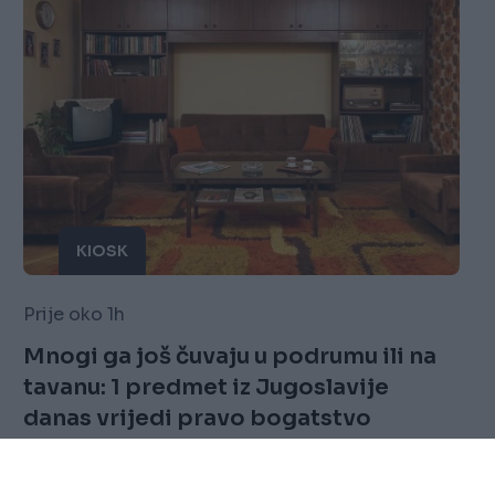
KIOSK
Prije oko 1h
Mnogi ga još čuvaju u podrumu ili na
tavanu: 1 predmet iz Jugoslavije
danas vrijedi pravo bogatstvo
Saznaj više