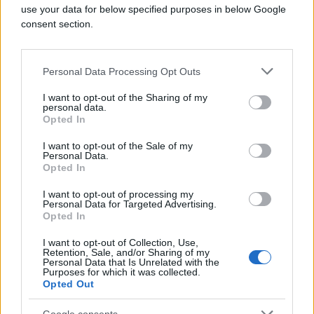
Njihova upornost i motivacija često inspirišu
use your data for below specified purposes in below Google
druge.
consent section.
Zanimljivo je kako tako jednostavan pokret ili
Personal Data Processing Opt Outs
položaj može otkriti toliko o nama. Sledeći put
I want to opt-out of the Sharing of my
obratite pažnju kako sjedite – možda ćete naučiti
personal data.
Opted In
nešto novo o sebi!
I want to opt-out of the Sale of my
Personal Data.
Opted In
I want to opt-out of processing my
Personal Data for Targeted Advertising.
Opted In
#sjedenje
#otkriće
I want to opt-out of Collection, Use,
Retention, Sale, and/or Sharing of my
Personal Data that Is Unrelated with the
Purposes for which it was collected.
Opted Out
Google consents