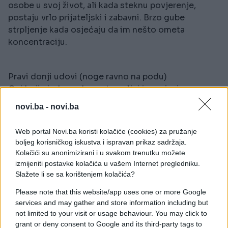
osobe u svoj život, ali kada steknu povjerenje,
postaju vrlo prijateljski i zabavni. Brzo gube
strpljenje kada osjećaju da im nešto ometa
koncentraciju.
Pravi donji udovi (noge ravno na podu)
Oni koji sjede ovako su temeljni i precizni, ne
podnose kašnjenje i netačnost, a dramatičnost i
novi.ba -
novi.ba
osjetljivost su dio njihove prirode. Inteligentni su i
vole da budu informisani o raznim temama, često
Web portal Novi.ba koristi kolačiće (cookies) za pružanje
su radoznali i željni učenja.
boljeg korisničkog iskustva i ispravan prikaz sadržaja.
Kolačići su anonimizirani i u svakom trenutku možete
izmijeniti postavke kolačića u vašem Internet pregledniku.
Noge spojene i nagnute
Slažete li se sa korištenjem kolačića?
Ovaj položaj odražava tvrdoglavost i snažnu volju
Please note that this website/app uses one or more Google
da se postignu ciljevi. Osobe koje sjede tako ne
services and may gather and store information including but
odustaju lako i vrlo su odlučne. Često su
not limited to your visit or usage behaviour. You may click to
perfekcionisti i imaju izražen osjećaj za svoj izgled.
grant or deny consent to Google and its third-party tags to