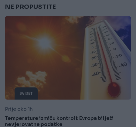
NE PROPUSTITE
SVIJET
Prije oko 1h
Temperature izmiču kontroli: Evropa bilježi
nevjerovatne podatke