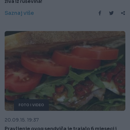
živa iz ruševina!
Saznaj više
FOTO I VIDEO
20.09.15. 19:37
Pravljenje ovog sendviča je trajalo 6 mjeseci i