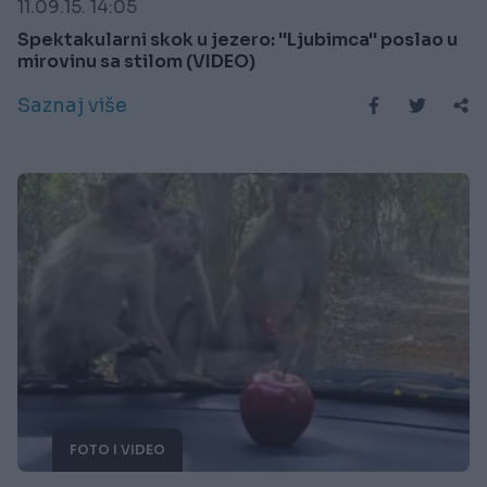
11.09.15. 14:05
Spektakularni skok u jezero: ''Ljubimca'' poslao u
mirovinu sa stilom (VIDEO)
Saznaj više
FOTO I VIDEO