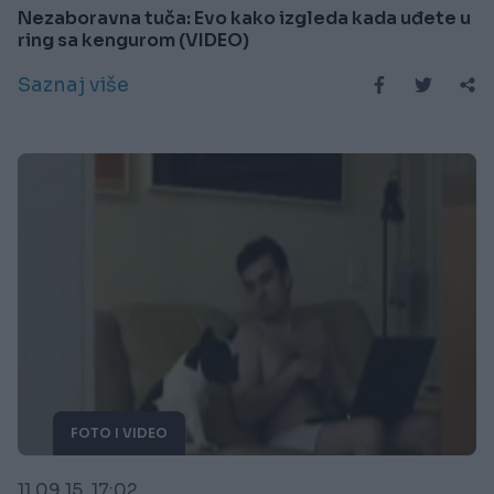
Nezaboravna tuča: Evo kako izgleda kada uđete u
ring sa kengurom (VIDEO)
Saznaj više
FOTO I VIDEO
11.09.15. 17:02