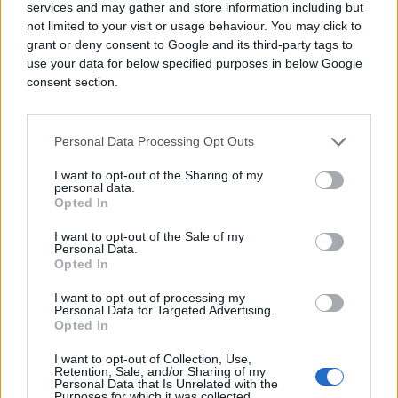
services and may gather and store information including but
not limited to your visit or usage behaviour. You may click to
grant or deny consent to Google and its third-party tags to
use your data for below specified purposes in below Google
consent section.
Personal Data Processing Opt Outs
I want to opt-out of the Sharing of my
personal data.
Opted In
I want to opt-out of the Sale of my
Personal Data.
Opted In
FOTO I VIDEO
I want to opt-out of processing my
Personal Data for Targeted Advertising.
24.07.17. 14:46
Opted In
MNOGI SU SE PITALI KO JE TA OSOBA Ima preko 80
godina i uvijek je tu za Cecu
I want to opt-out of Collection, Use,
Retention, Sale, and/or Sharing of my
Personal Data that Is Unrelated with the
Saznaj više
Purposes for which it was collected.