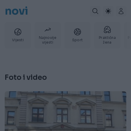
novi
Najnovije
Praktična
P
Vijesti
Sport
vijesti
žena
Foto i video