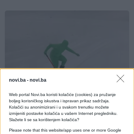
novi.ba -
novi.ba
FOTO I VIDEO
Web portal Novi.ba koristi kolačiće (cookies) za pružanje
boljeg korisničkog iskustva i ispravan prikaz sadržaja.
15.02.18. 19:18
Kolačići su anonimizirani i u svakom trenutku možete
Otac je pitao sina (14) da očisti prilaz od snijega, a
izmijeniti postavke kolačića u vašem Internet pregledniku.
dobio je nešto neočekivano (VIDEO)
Slažete li se sa korištenjem kolačića?
Saznaj više
Please note that this website/app uses one or more Google