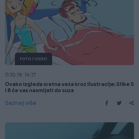
FOTO I VIDEO
11.10.19. 14:17
Ovako izgleda sretna veza kroz ilustracije: Slike 5
i 8 će vas nasmijati do suza
Saznaj više