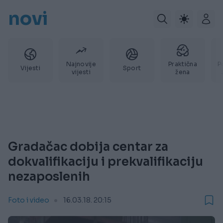
novi
Najnovije
Praktična
P
Vijesti
Sport
vijesti
žena
Gradačac dobija centar za
dokvalifikaciju i prekvalifikaciju
nezaposlenih
Foto i video
16.03.18. 20:15