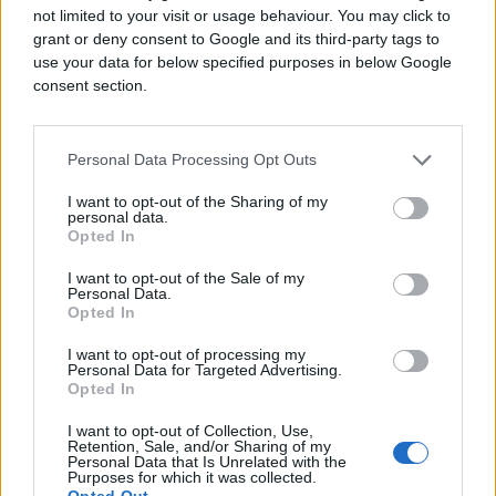
not limited to your visit or usage behaviour. You may click to
privrednika Gradačca Muhamed Bilajac.
grant or deny consent to Google and its third-party tags to
use your data for below specified purposes in below Google
U Gradačcu je od 2012. do 2017. godine brpoj
consent section.
zaposlenih povećan sa 6.420 na 8.685, što je
povaćenje za skoro 25 posto. Računaju da će u ovoj
godini biti otvoreno dodatnih 500 radnih mjesta.
Personal Data Processing Opt Outs
Gradačac je i prva općina Tuzlanskog kantona koja
I want to opt-out of the Sharing of my
posjeduje certifikat općine sa povoljnim poslovnim
personal data.
okruženjem. Trening centar i ostale predispozicije
Opted In
opravdat će tezu da je ova općina postala
I want to opt-out of the Sale of my
ekonomsko čudo BiH.
Personal Data.
Opted In
I want to opt-out of processing my
Personal Data for Targeted Advertising.
Opted In
I want to opt-out of Collection, Use,
Retention, Sale, and/or Sharing of my
Personal Data that Is Unrelated with the
Purposes for which it was collected.
Opted Out