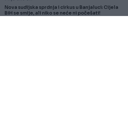
Nova sudijska sprdnja i cirkus u Banjaluci: Cijela
BiH se smije, ali niko se neće ni počešati!
Saznaj više
AKTUELNO