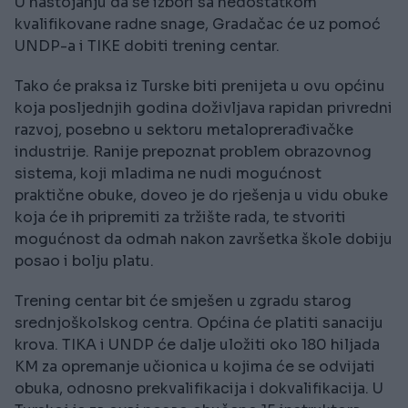
U nastojanju da se izbori sa nedostatkom
kvalifikovane radne snage, Gradačac će uz pomoć
UNDP-a i TIKE dobiti trening centar.
Tako će praksa iz Turske biti prenijeta u ovu općinu
koja posljednjih godina doživljava rapidan privredni
razvoj, posebno u sektoru metaloprerađivačke
industrije. Ranije prepoznat problem obrazovnog
sistema, koji mladima ne nudi mogućnost
praktične obuke, doveo je do rješenja u vidu obuke
koja će ih pripremiti za tržište rada, te stvoriti
mogućnost da odmah nakon završetka škole dobiju
posao i bolju platu.
Trening centar bit će smješen u zgradu starog
srednjoškolskog centra. Općina će platiti sanaciju
krova. TIKA i UNDP će dalje uložiti oko 180 hiljada
KM za opremanje učionica u kojima će se odvijati
obuka, odnosno prekvalifikacija i dokvalifikacija. U