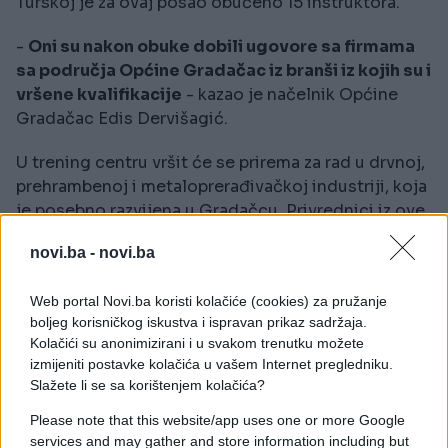
Turskoj je za ovaj posao obučeno 15 instruktora.
-
Oni su nakon obuke dobili ugovore sa firmama
sa područja Općine Gradačac iz branši iz kojih su i
vršene kvalifikacije
- kazao je načelnik Općine
Gradačac Edis Dervišagić.
U trening centru vršit će se prirema za rad u drvnoj,
prehrambenoj i metaloprerađivačkoj industriji, koja
je posebno razvijena u Gradačcu. Privrednici iz ove
općine podržavaju ovaj projekat, za koji smatraju da
novi.ba -
novi.ba
će rješiti osnovni problem bh. društva - odlazak
mladih.
Web portal Novi.ba koristi kolačiće (cookies) za pružanje
boljeg korisničkog iskustva i ispravan prikaz sadržaja.
- Mi već sada u ovih nekoliko općina imamo
Kolačići su anonimizirani i u svakom trenutku možete
izražen nedostatak kvalifikovanih radnika. Da ne
izmijeniti postavke kolačića u vašem Internet pregledniku.
govorimo o poljiprivredi, to je izraženo već dugo,
Slažete li se sa korištenjem kolačića?
govorimo o radnicima u industriji. Smatramo da
Please note that this website/app uses one or more Google
je ovo jedan od načina za prevazilaženje tog
services and may gather and store information including but
problema
- rekao je predsjednik Udruženja