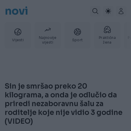
novi
Najnovije
Praktična
P
Vijesti
Sport
vijesti
žena
Sin je smršao preko 20
kilograma, a onda je odlučio da
priredi nezaboravnu šalu za
roditelje koje nije vidio 3 godine
(VIDEO)