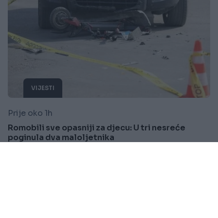
VIJESTI
Prije oko 1h
Romobili sve opasniji za djecu: U tri nesreće
poginula dva maloljetnika
Saznaj više