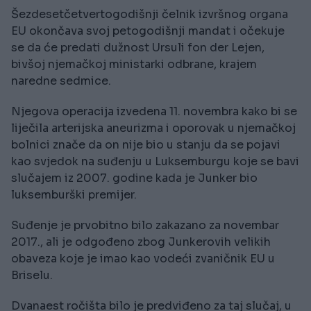
Šezdesetčetvertogodišnji čelnik izvršnog organa
EU okončava svoj petogodišnji mandat i očekuje
se da će predati dužnost Ursuli fon der Lejen,
bivšoj njemačkoj ministarki odbrane, krajem
naredne sedmice.
Njegova operacija izvedena 11. novembra kako bi se
liječila arterijska aneurizma i oporovak u njemačkoj
bolnici znače da on nije bio u stanju da se pojavi
kao svjedok na suđenju u Luksemburgu koje se bavi
slučajem iz 2007. godine kada je Junker bio
luksemburški premijer.
Suđenje je prvobitno bilo zakazano za novembar
2017., ali je odgođeno zbog Junkerovih velikih
obaveza koje je imao kao vodeći zvaničnik EU u
Briselu.
Dvanaest ročišta bilo je predviđeno za taj slučaj, u