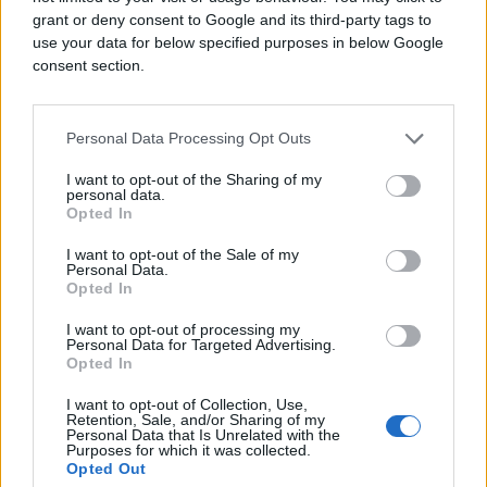
predizborne kampanje, uoči izbora zakazanih za 12.
grant or deny consent to Google and its third-party tags to
decembar.
use your data for below specified purposes in below Google
consent section.
Evropska komisija pokrenula je zakonsku akciju
protiv Londona zbog kršenja te obaveze.
Personal Data Processing Opt Outs
Britanija ima konačni rok do ponoći u petak da
I want to opt-out of the Sharing of my
ponudi ime svog evropskog komesara, ali je malo
personal data.
vjerovatno da će to učiniti, prenosi AFP.
Opted In
I want to opt-out of the Sale of my
Personal Data.
Opted In
I want to opt-out of processing my
Personal Data for Targeted Advertising.
Opted In
I want to opt-out of Collection, Use,
Retention, Sale, and/or Sharing of my
Personal Data that Is Unrelated with the
Purposes for which it was collected.
Opted Out