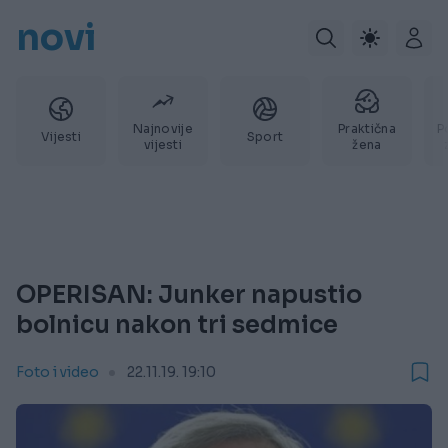
novi
Najnovije
Praktična
P
Vijesti
Sport
vijesti
žena
OPERISAN: Junker napustio
bolnicu nakon tri sedmice
Foto i video
22.11.19. 19:10