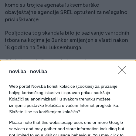
kome su trojica agenata luksemburške
obavještajne agencije SREL optuženi za nelegalno
prisluškivanje.
Posljedica tog skandala bilo je sazivanje vanrednih
izbora na kojima je Junker smijenjen s vlasti nakon
18 godina na čelu Luksemburga.
Očekuje se da Fon der Lejen postane nova
predsjednica Evropske komisije od 1. decembra.
novi.ba -
novi.ba
Ambasadori država članica EU danas održavaju
Web portal Novi.ba koristi kolačiće (cookies) za pružanje
sadstanak u Briselu na kom će odobriti listu
boljeg korisničkog iskustva i ispravan prikaz sadržaja.
komesara.
Kolačići su anonimizirani i u svakom trenutku možete
izmijeniti postavke kolačića u vašem Internet pregledniku.
Tim komesara bira se iz svih država članica EU -
Slažete li se sa korištenjem kolačića?
izuzev Britanije koja bi trebala napustiti blok
Please note that this website/app uses one or more Google
početkom naredne godine i koja je odbila da
services and may gather and store information including but
imenuje svog komesara jer bi se to desilo u periodu
not limited to your visit or usage behaviour. You may click to