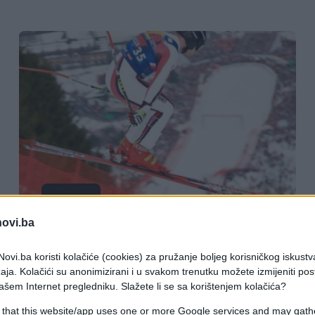
SPORT
novi.ba
13.11.17. 21:59
ovi.ba koristi kolačiće (cookies) za pružanje boljeg korisničkog iskustv
Francuski skijaš pao na treningu
aja. Kolačići su anonimizirani i u svakom trenutku možete izmijeniti po
spusta i poginuo!
ašem Internet pregledniku. Slažete li se sa korištenjem kolačića?
 that this website/app uses one or more Google services and may gath