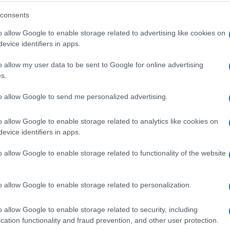
Istrenirala vjeverice da napadnu
consents
njenog bivšeg momka
o allow Google to enable storage related to advertising like cookies on
evice identifiers in apps.
o allow my user data to be sent to Google for online advertising
Saznaj više
s.
to allow Google to send me personalized advertising.
o allow Google to enable storage related to analytics like cookies on
evice identifiers in apps.
o allow Google to enable storage related to functionality of the website
o allow Google to enable storage related to personalization.
o allow Google to enable storage related to security, including
cation functionality and fraud prevention, and other user protection.
BIZNIS