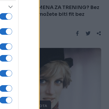
NEMATE VREMENA ZA TRENING? Bez
brige, ovako možete biti fit bez
teretane!
Saznaj više
MODA I LJEPOTA