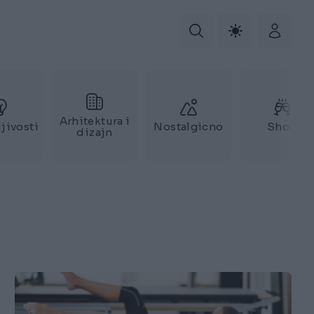
Arhitektura i
jivosti
Nostalgicno
Show
dizajn