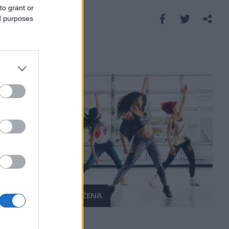
to grant or
Saznaj više
ed purposes
PRAKTIČNA ŽENA
20.09.17. 13:11