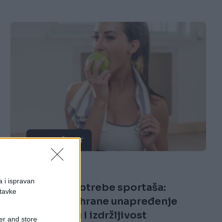
ZDRAV ŽIVOT
22.10.17. 16:36
a i ispravan
Energetske potrebe sportaša:
stavke
Kreiranje prehrane unapređenje
njihovu snagu i izdržljivost
er and store