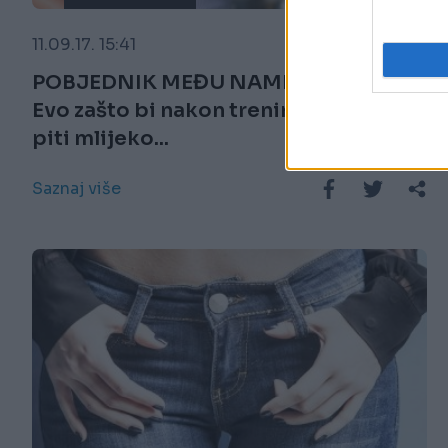
11.09.17. 15:41
POBJEDNIK MEĐU NAMIRNICAMA:
Evo zašto bi nakon treninga trebali
piti mlijeko...
Saznaj više