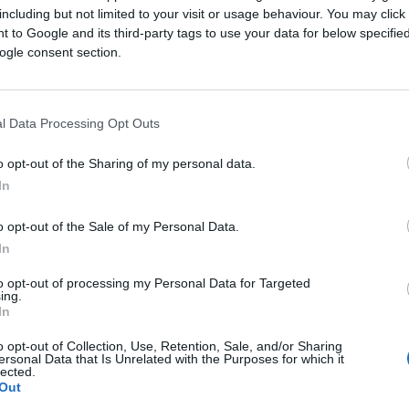
including but not limited to your visit or usage behaviour. You may click 
Saznaj više
 to Google and its third-party tags to use your data for below specifi
ogle consent section.
l Data Processing Opt Outs
o opt-out of the Sharing of my personal data.
In
o opt-out of the Sale of my Personal Data.
In
to opt-out of processing my Personal Data for Targeted
ing.
In
o opt-out of Collection, Use, Retention, Sale, and/or Sharing
ZANIMLJIVOSTI
ersonal Data that Is Unrelated with the Purposes for which it
lected.
Out
10.10.17. 12:43