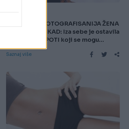
30.08.17. 18:13
BILA JE NAJFOTOGRAFISANIJA ŽENA
NA SVIJETU, IKAD: Iza sebe je ostavila
savjete o LJEPOTI koji se mogu
primijeniti i danas!
Saznaj više