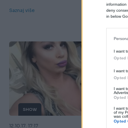
information 
Saznaj više
deny consent
in below Go
Persona
I want t
Opted 
I want t
Opted 
I want 
Advertis
Opted 
I want t
SHOW
of my P
was col
Opted 
12.10.17. 17:17