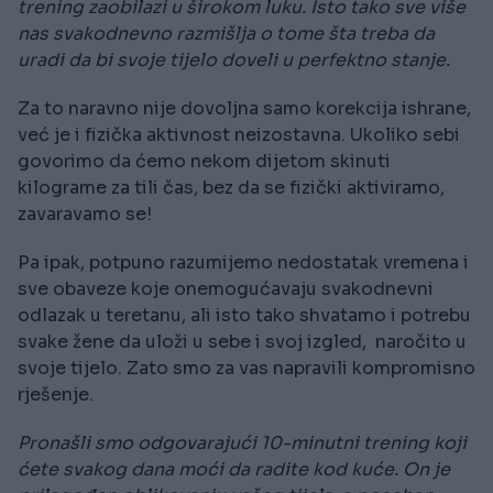
trening zaobilazi u širokom luku. Isto tako sve više
nas svakodnevno razmišlja o tome šta treba da
uradi da bi svoje tijelo doveli u perfektno stanje.
Za to naravno nije dovoljna samo korekcija ishrane,
već je i fizička aktivnost neizostavna. Ukoliko sebi
govorimo da ćemo nekom dijetom skinuti
kilograme za tili čas, bez da se fizički aktiviramo,
zavaravamo se!
Pa ipak, potpuno razumijemo nedostatak vremena i
sve obaveze koje onemogućavaju svakodnevni
odlazak u teretanu, ali isto tako shvatamo i potrebu
svake žene da uloži u sebe i svoj izgled, naročito u
svoje tijelo. Zato smo za vas napravili kompromisno
rješenje.
Pronašli smo odgovarajući 10-minutni trening koji
ćete svakog dana moći da radite kod kuće. On je