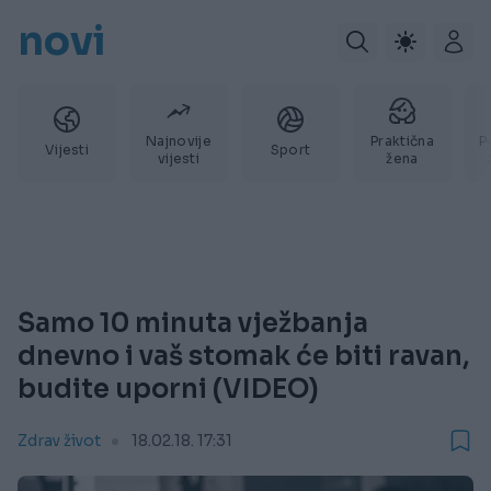
novi
Najnovije
Praktična
P
Vijesti
Sport
vijesti
žena
Samo 10 minuta vježbanja
dnevno i vaš stomak će biti ravan,
budite uporni (VIDEO)
Zdrav život
18.02.18. 17:31