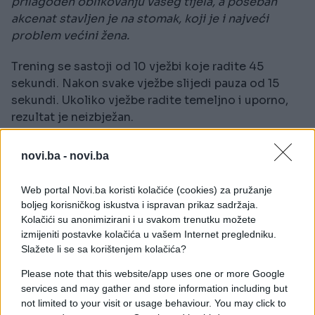
prilagođen oblikovanju vašeg tijela, a poseban
akcenat stavljen je na stomak, koji je i najveći
problem većini žena.
Trening se sastoji od 10 vježbi koje radite 45
sekundi. Nakon svake vježbe slijedi pauza od 15
sekundi. Ukoliko vježbe radite temeljno i uporno,
rezultat je neizbježan.
Kompletan trening pogledajte ovdje:
novi.ba -
novi.ba
Web portal Novi.ba koristi kolačiće (cookies) za pružanje
boljeg korisničkog iskustva i ispravan prikaz sadržaja.
Kolačići su anonimizirani i u svakom trenutku možete
izmijeniti postavke kolačića u vašem Internet pregledniku.
Slažete li se sa korištenjem kolačića?
Please note that this website/app uses one or more Google
services and may gather and store information including but
not limited to your visit or usage behaviour. You may click to