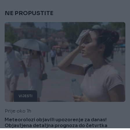
NE PROPUSTITE
VIJESTI
Prije oko 1h
Meteorolozi objavili upozorenje za danas!
Objavljena detaljna prognoza do četvrtka