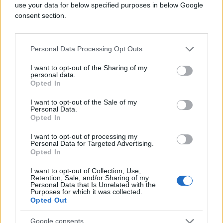
use your data for below specified purposes in below Google
Gazirane sokove morate izbjegavati zato što
consent section.
nažalost mogu imati neke neugodne nuspojave
poput nadutosti i proljeva zbog pretjeranog šećera,
a njih sigurno ne želite u toku treninga.
Personal Data Processing Opt Outs
I want to opt-out of the Sharing of my
personal data.
Opted In
I want to opt-out of the Sale of my
Personal Data.
Opted In
#vježba
#namirnice
I want to opt-out of processing my
#trening
Personal Data for Targeted Advertising.
Opted In
I want to opt-out of Collection, Use,
Retention, Sale, and/or Sharing of my
Personal Data that Is Unrelated with the
Purposes for which it was collected.
Opted Out
Google consents