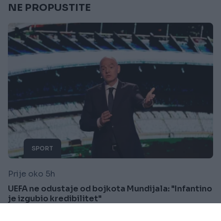
NE PROPUSTITE
SPORT
Prije oko 5h
UEFA ne odustaje od bojkota Mundijala: "Infantino
je izgubio kredibilitet"
Saznaj više