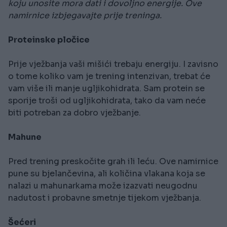
koju unosite mora dati i dovoljno energije. Ove
namirnice izbjegavajte prije treninga.
Proteinske pločice
Prije vježbanja vaši mišići trebaju energiju. I zavisno
o tome koliko vam je trening intenzivan, trebat će
vam više ili manje ugljikohidrata. Sam protein se
sporije troši od ugljikohidrata, tako da vam neće
biti potreban za dobro vježbanje.
Mahune
Pred trening preskočite grah ili leću. Ove namirnice
pune su bjelančevina, ali količina vlakana koja se
nalazi u mahunarkama može izazvati neugodnu
nadutost i probavne smetnje tijekom vježbanja.
Šećeri