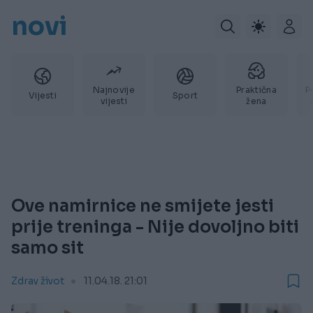
novi
Najnovije
Praktična
P
Vijesti
Sport
vijesti
žena
Ove namirnice ne smijete jesti
prije treninga - Nije dovoljno biti
samo sit
Zdrav život
11.04.18. 21:01