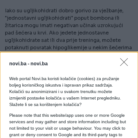
Iako su ugljikohidrati dobro gorivo za vježbanje,
"jednostavni ugljikohidrati" poput bombona ili
žitarica mogu imati negativan učinak uzrokujući
pad šećera u krvi. Ako jedete jednostavne
ugljikohidrate sat ili dva prije treninga, možete
potaknuti povratak hipoglikemije u nekim šećerima
i sudarima šećera u krvi, što dovodi do umora,
vrtoglavice i pada energije.
novi.ba -
novi.ba
Sir
Web portal Novi.ba koristi kolačiće (cookies) za pružanje
boljeg korisničkog iskustva i ispravan prikaz sadržaja.
Masti imaju svoje mjesto u uravnoteženoj prehrani,
Kolačići su anonimizirani i u svakom trenutku možete
izmijeniti postavke kolačića u vašem Internet pregledniku.
međutim one jako sporo gore i mogu usporiti
Slažete li se sa korištenjem kolačića?
apsorpciju hranjivih tvari u mišiće tijekom
vježbanja.
Please note that this website/app uses one or more Google
services and may gather and store information including but
not limited to your visit or usage behaviour. You may click to
Gazirani napici
grant or deny consent to Google and its third-party tags to