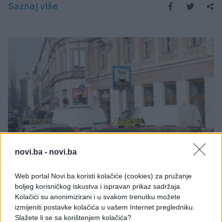
Saznaj više
novi.ba -
novi.ba
BOSNA I HERCEGOVINA
Web portal Novi.ba koristi kolačiće (cookies) za pružanje
boljeg korisničkog iskustva i ispravan prikaz sadržaja.
10.12.17. 12:13
Kolačići su anonimizirani i u svakom trenutku možete
U KS-u 12.449 inspekcijskih nadzora zbog
izmijeniti postavke kolačića u vašem Internet pregledniku.
sprečavanja nelegalnog taksiranja
Slažete li se sa korištenjem kolačića?