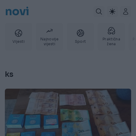
novi
Najnovije
Praktična
P
Vijesti
Sport
vijesti
žena
ks