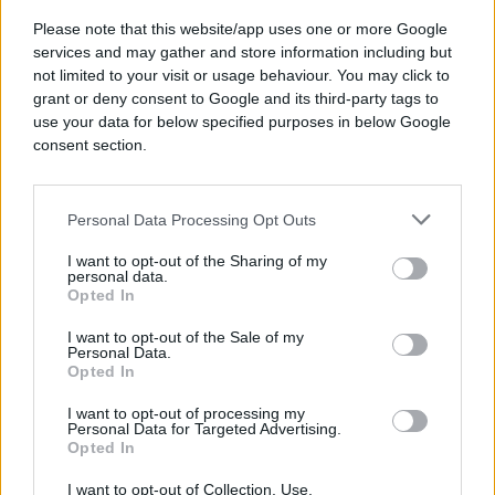
Saznaj više
Please note that this website/app uses one or more Google
services and may gather and store information including but
not limited to your visit or usage behaviour. You may click to
grant or deny consent to Google and its third-party tags to
use your data for below specified purposes in below Google
consent section.
Personal Data Processing Opt Outs
I want to opt-out of the Sharing of my
personal data.
Opted In
I want to opt-out of the Sale of my
Personal Data.
Opted In
BOSNA I HERCEGOVINA
I want to opt-out of processing my
Personal Data for Targeted Advertising.
22.10.17. 19:03
Opted In
Sastanak predstavnika OHR-a i MUP-ova Kantona
Sarajevo i Tuzlanskog kantona
I want to opt-out of Collection, Use,