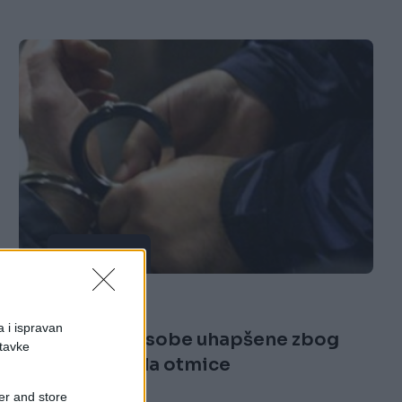
AKTUELNO
17.12.16. 11:30
a i ispravan
MUPKS - Tri osobe uhapšene zbog
stavke
krivičnog djela otmice
er and store