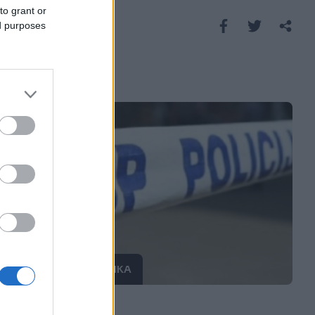
to grant or
Saznaj više
ed purposes
CRNA HRONIKA
11.12.16. 20:51