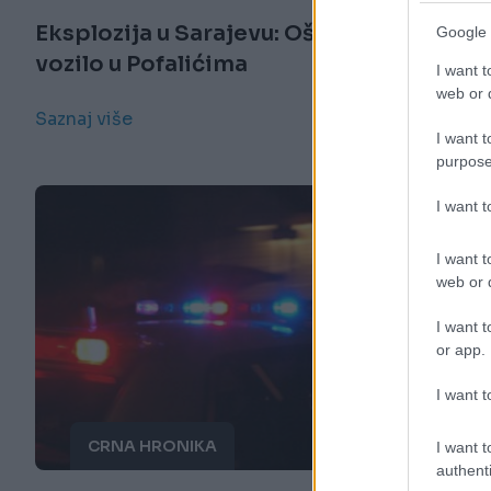
Eksplozija u Sarajevu: Oštećeno
Google 
vozilo u Pofalićima
I want t
web or d
Saznaj više
I want t
purpose
I want 
I want t
web or d
I want t
or app.
I want t
CRNA HRONIKA
I want t
authenti