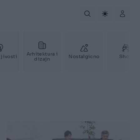
Arhitektura i
jivosti
Nostalgicno
Show
dizajn