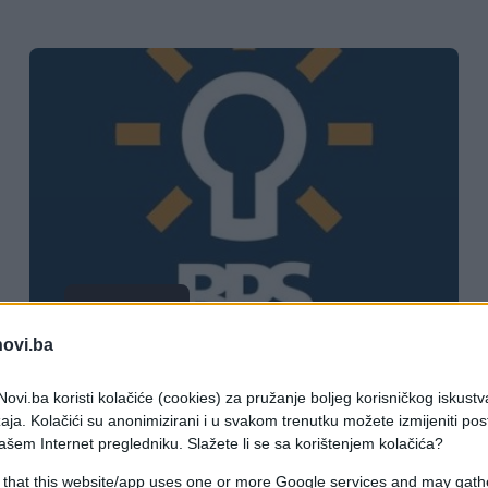
AKTUELNO
novi.ba
17.12.16. 11:45
ovi.ba koristi kolačiće (cookies) za pružanje boljeg korisničkog iskustv
BPS predao materijale za sjednicu
aja. Kolačići su anonimizirani i u svakom trenutku možete izmijeniti po
Skupštine KS o "političkim
ašem Internet pregledniku. Slažete li se sa korištenjem kolačića?
ubistvima"
 that this website/app uses one or more Google services and may gath