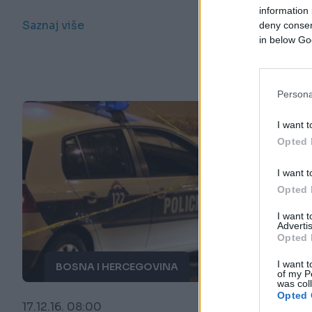
information 
Saznaj više
deny consent
in below Go
Persona
I want t
Opted 
I want t
Opted 
I want 
Advertis
Opted 
I want t
BOSNA I HERCEGOVINA
of my P
was col
Opted 
17.12.16. 08:00