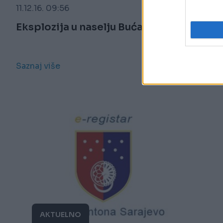
11.12.16. 09:56
Eksplozija u naselju Buća potok
Saznaj više
AKTUELNO