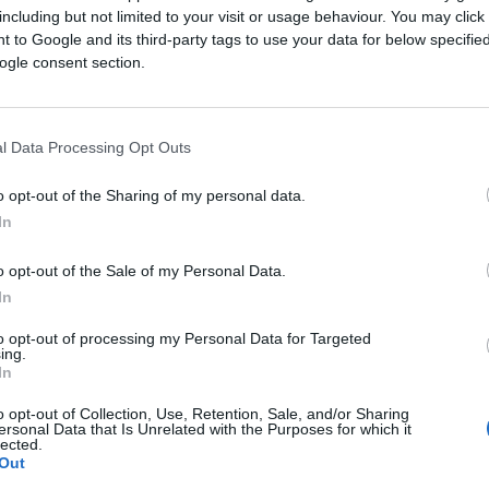
including but not limited to your visit or usage behaviour. You may click 
Saznaj više
 to Google and its third-party tags to use your data for below specifi
ogle consent section.
l Data Processing Opt Outs
o opt-out of the Sharing of my personal data.
In
o opt-out of the Sale of my Personal Data.
In
to opt-out of processing my Personal Data for Targeted
ing.
In
o opt-out of Collection, Use, Retention, Sale, and/or Sharing
CRNA HRONIKA
ersonal Data that Is Unrelated with the Purposes for which it
lected.
Out
14.12.16. 18:15