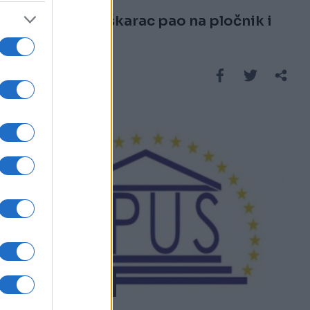
Sarajevo: Muškarac pao na pločnik i
umro
Saznaj više
AKTUELNO