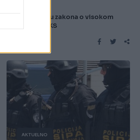
06.12.16. 20:21
SPUS o Nacrtu zakona o visokom
obrazovanju KS
Saznaj više
AKTUELNO