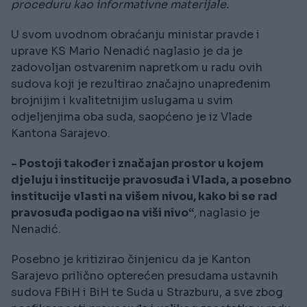
proceduru kao informativne materijale.
U svom uvodnom obraćanju ministar pravde i
uprave KS Mario Nenadić naglasio je da je
zadovoljan ostvarenim napretkom u radu ovih
sudova koji je rezultirao značajno unapređenim
brojnijim i kvalitetnijim uslugama u svim
odjeljenjima oba suda, saopćeno je iz Vlade
Kantona Sarajevo.
- Postoji također i značajan prostor u kojem
djeluju i institucije pravosuđa i Vlada, a posebno
institucije vlasti na višem nivou, kako bi se rad
pravosuđa podigao na viši nivo“
, naglasio je
Nenadić.
Posebno je kritizirao činjenicu da je Kanton
Sarajevo prilično opterećen presudama ustavnih
sudova FBiH i BiH te Suda u Strazburu, a sve zbog