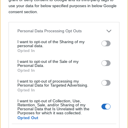
otklanjanja uočenih nedostataka i rješavanja
use your data for below specified purposes in below Google
problema nedostatka ljudskih i materijalnih resursa,
consent section.
planira posvetiti posebna pažnja radu i rješavanju
predmeta organiziranog kriminala i korupcije te
Personal Data Processing Opt Outs
ratnih zločina.
I want to opt-out of the Sharing of my
Vlada Kantona Sarajevo je danas dala podršku
personal data.
Opted In
predsjednici Jovanović i pojedinim ministrima koji
su ukazali na problem s plaćanjem pune naknade
I want to opt-out of the Sale of my
plate tokom bolovanja u KS, a što je predsjednica
Personal Data.
Opted In
navela kao vrlo simptomatično i štetno, jer drugi
kantoni u FBiH imaju propise koji omogućavaju da
I want to opt-out of processing my
Personal Data for Targeted Advertising.
naknade za bolovanje budu plaćene do 80 posto.
Opted In
Istaknuto je kako se na ovaj način podstiče
I want to opt-out of Collection, Use,
Retention, Sale, and/or Sharing of my
zloupotreba koja je dokumentovana činjenicom da
Personal Data that Is Unrelated with the
je na Kantonalnom sudu protekle godine kada se
Purposes for which it was collected.
Opted Out
saberu sva odsustva po osnovu bolovanja dođe se
do činjenice da čak 26 sudaca uopće nije došlo na