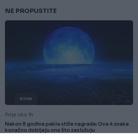
NE PROPUSTITE
KIOSK
Prije oko 1h
Nakon 8 godina pakla stiže nagrada: Ova 4 znaka
konačno dobijaju ono što zaslužuju