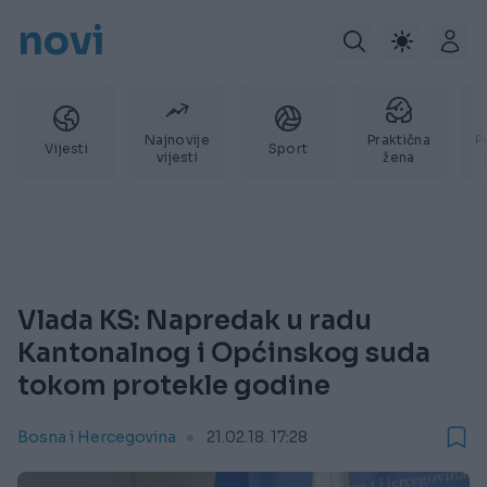
novi
Najnovije
Praktična
P
Vijesti
Sport
vijesti
žena
Vlada KS: Napredak u radu
Kantonalnog i Općinskog suda
tokom protekle godine
Bosna i Hercegovina
21.02.18. 17:28