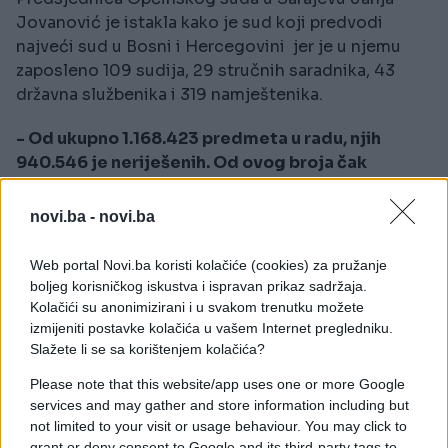
Jovanović je istakla kako je sud koji predvodi
najveći sud u Bosni i Hercegovini jer je u njemu
zaposleno 109 sudija, 29 stručnih saradnika, 43
državna službenika i 319 namještenika.
- Od ukupno 1.168.423 predmeta u radu, njih
940.546 je neriješenih. Od ovog broja čak
894.226 ili 95.08 posto su komunalni predmeti,
dok je svega 4.92 posto ili 46.320 strukturnih
novi.ba -
novi.ba
neriješenih predmeta -
precizirala je Jovanović.
Web portal Novi.ba koristi kolačiće (cookies) za pružanje
Predsjednik Kantonalnog suda Jasmin
boljeg korisničkog iskustva i ispravan prikaz sadržaja.
Jahjaefendić je kazao kako je ukupan broj
Kolačići su anonimizirani i u svakom trenutku možete
predmeta u radu na Kantonalnom sudu u Sarajevu
izmijeniti postavke kolačića u vašem Internet pregledniku.
tokom prošle godine iznosio 36.563, od čega je
Slažete li se sa korištenjem kolačića?
riješeno 11.894 predmeta, te ostalo neriješeno
Please note that this website/app uses one or more Google
24.669, prenosi Fena.
services and may gather and store information including but
not limited to your visit or usage behaviour. You may click to
Dodao je i kako se za sljedeći period, pored
grant or deny consent to Google and its third-party tags to