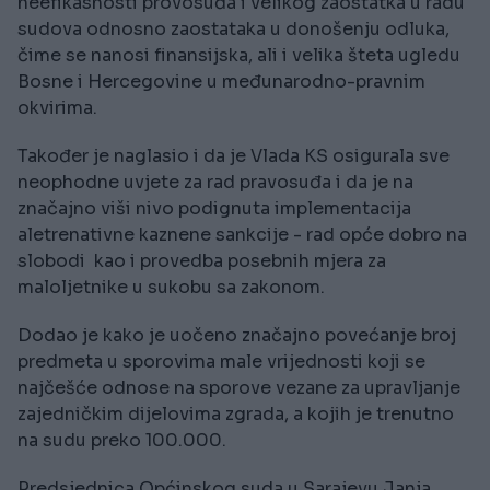
neefikasnosti provosuđa i velikog zaostatka u radu
sudova odnosno zaostataka u donošenju odluka,
čime se nanosi finansijska, ali i velika šteta ugledu
Bosne i Hercegovine u međunarodno-pravnim
okvirima.
Također je naglasio i da je Vlada KS osigurala sve
neophodne uvjete za rad pravosuđa i da je na
značajno viši nivo podignuta implementacija
aletrenativne kaznene sankcije - rad opće dobro na
slobodi kao i provedba posebnih mjera za
maloljetnike u sukobu sa zakonom.
Dodao je kako je uočeno značajno povećanje broj
predmeta u sporovima male vrijednosti koji se
najčešće odnose na sporove vezane za upravljanje
zajedničkim dijelovima zgrada, a kojih je trenutno
na sudu preko 100.000.
Predsjednica Općinskog suda u Sarajevu Janja