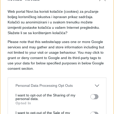
stomatologije FBiH i njegove Sindikalne
organizacije KS dr. Rifat Riad Zaid i prim. dr. Izet
Web portal Novi.ba koristi kolačiće (cookies) za pružanje
Hočko izrazili su optimizam da će ono o čemu je
boljeg korisničkog iskustva i ispravan prikaz sadržaja.
Kolačići su anonimizirani i u svakom trenutku možete
danas postignut dogovor Vlada KS i zvanično
izmijeniti postavke kolačića u vašem Internet pregledniku.
potvrditi.
Slažete li se sa korištenjem kolačića?
Uz uvjerenje da će njihovi zahtjevi nakon
Please note that this website/app uses one or more Google
višekratnih revidiranja konačno biti ispunjeni,
services and may gather and store information including but
predstavnici tog sindikata izrazili su očekivanje da
not limited to your visit or usage behaviour. You may click to
grant or deny consent to Google and its third-party tags to
će prvi dogovor na rješavanju cjelokupnog položaja
use your data for below specified purposes in below Google
doktora medicine i stomatologije biti postignut u
consent section.
KS-u.
Podsjetili su, također, da oni 'u rezervi' imaju
Personal Data Processing Opt Outs
Odluku o štrajku te da će, ukoliko status doktora na
području FBiH do 20. oktobra ne bude riješen na
I want to opt-out of the Sharing of my
personal data.
zadovoljavajući način, ta odluka biti stavljena u
Opted In
funkciju već narednog dana, odnosno da će
uslijediti obustava rada doktora medicine i
I want to opt-out of the Sale of my