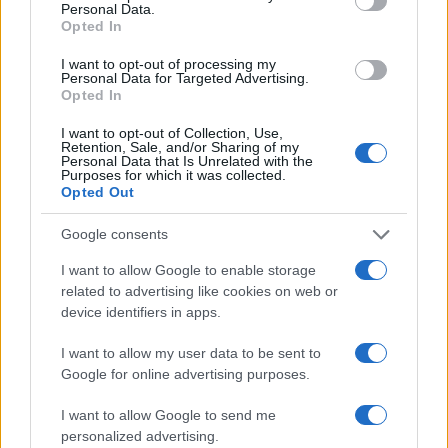
Personal Data.
stomatologije.
Opted In
Predsjednik Sindikata radnika u zdravstvu KS
I want to opt-out of processing my
Personal Data for Targeted Advertising.
dr.Edo Selimić, koji je zbog prethodno preuzetih
Opted In
obaveza ranije izašao sa sastanka, medijima je,
međutim, kazao da ovaj sindikat ostaje pri
I want to opt-out of Collection, Use,
Retention, Sale, and/or Sharing of my
istaknutim zahtjevima.
Personal Data that Is Unrelated with the
Purposes for which it was collected.
Opted Out
Podsjetio je da Sindikat traži satnicu od 2,75 KM, a
da vlada u ovom trenutku nudi satnicu od 2,50,
Google consents
odnosno ukupno 15 miliona KM za povećanje plaća,
I want to allow Google to enable storage
ustvrdivši da bi za traženo povećanje cijene rada
related to advertising like cookies on web or
trebalo osigurati 22 miliona KM.
device identifiers in apps.
Dodao je da će štrajk Sindikata radnika zaposlenih
I want to allow my user data to be sent to
u zdravstvu KS biti odmah prekinut, ukoliko Vlada
Google for online advertising purposes.
KS ispuni taj njihov uvjet i osigura 22 miliona KM.
I want to allow Google to send me
personalized advertising.