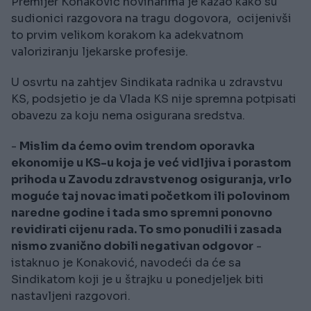
Premijer Konaković novinarima je kazao kako su
sudionici razgovora na tragu dogovora, ocijenivši
to prvim velikom korakom ka adekvatnom
valoriziranju ljekarske profesije.
U osvrtu na zahtjev Sindikata radnika u zdravstvu
KS, podsjetio je da Vlada KS nije spremna potpisati
obavezu za koju nema osigurana sredstva.
-
Mislim da ćemo ovim trendom oporavka
ekonomije u KS-u koja je već vidljiva i porastom
prihoda u Zavodu zdravstvenog osiguranja, vrlo
moguće taj novac imati početkom ili polovinom
naredne godine i tada smo spremni ponovno
revidirati cijenu rada. To smo ponudili i zasada
nismo zvanično dobili negativan odgovor
-
istaknuo je Konaković, navodeći da će sa
Sindikatom koji je u štrajku u ponedjeljek biti
nastavljeni razgovori.