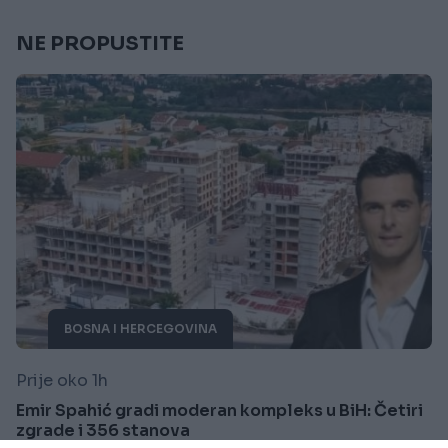
NE PROPUSTITE
BOSNA I HERCEGOVINA
Prije oko 1h
Emir Spahić gradi moderan kompleks u BiH: Četiri
zgrade i 356 stanova