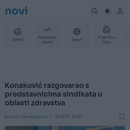
novi
Najnovije
Praktična
P
Vijesti
Sport
vijesti
žena
Konaković razgovarao s
predstavnicima sindikata u
oblasti zdravstva
Bosna i Hercegovina
13.10.17. 20:27