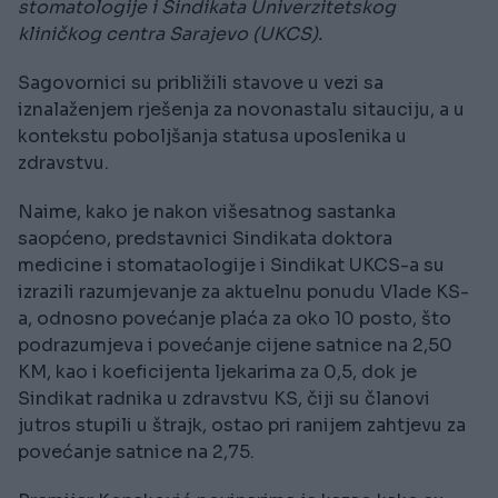
stomatologije i Sindikata Univerzitetskog
kliničkog centra Sarajevo (UKCS).
Sagovornici su približili stavove u vezi sa
iznalaženjem rješenja za novonastalu sitauciju, a u
kontekstu poboljšanja statusa uposlenika u
zdravstvu.
Naime, kako je nakon višesatnog sastanka
saopćeno, predstavnici Sindikata doktora
medicine i stomataologije i Sindikat UKCS-a su
izrazili razumjevanje za aktuelnu ponudu Vlade KS-
a, odnosno povećanje plaća za oko 10 posto, što
podrazumjeva i povećanje cijene satnice na 2,50
KM, kao i koeficijenta ljekarima za 0,5, dok je
Sindikat radnika u zdravstvu KS, čiji su članovi
jutros stupili u štrajk, ostao pri ranijem zahtjevu za
povećanje satnice na 2,75.