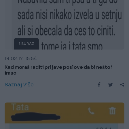
E BURAZ
19.02.17. 15:54
Kad moraš raditi prljave poslove da bi nešto i
imao
Saznaj više