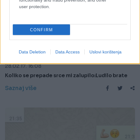
functionality and fraud prevention, and other
user protection.
CONFIRM
E BURAZ
Data Deletion
Data Access
Uslovi korištenja
28.02.17. 16:08
Koliko se prepade srce mi zalupilo:Ludilo brate
Saznaj više