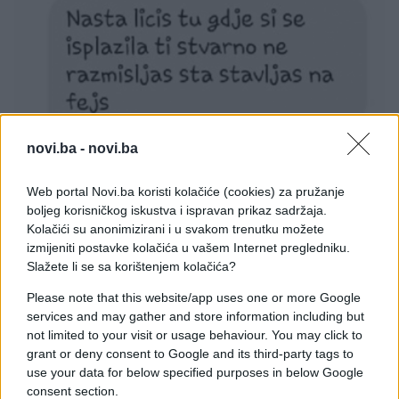
novi.ba -
novi.ba
E BURAZ
Web portal Novi.ba koristi kolačiće (cookies) za pružanje
02.03.17. 22:58
boljeg korisničkog iskustva i ispravan prikaz sadržaja.
Pa sta je objavila toliko sramotno i izazovno
Kolačići su anonimizirani i u svakom trenutku možete
izmijeniti postavke kolačića u vašem Internet pregledniku.
Saznaj više
Slažete li se sa korištenjem kolačića?
Please note that this website/app uses one or more Google
services and may gather and store information including but
not limited to your visit or usage behaviour. You may click to
grant or deny consent to Google and its third-party tags to
use your data for below specified purposes in below Google
consent section.