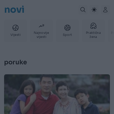
novi
Najnovije
Praktična
P
Vijesti
Sport
vijesti
žena
poruke