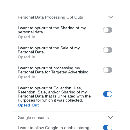
Personal Data Processing Opt Outs
I want to opt-out of the Sharing of my
personal data.
Opted In
E BURAZ
I want to opt-out of the Sale of my
Personal Data.
Opted In
02.03.17. 22:51
I want to opt-out of processing my
Samo mi ne diraj karmin: Zabranjeno voće je
Personal Data for Targeted Advertising.
najslađe
Opted In
Saznaj više
I want to opt-out of Collection, Use,
Retention, Sale, and/or Sharing of my
Personal Data that Is Unrelated with the
Purposes for which it was collected.
Opted Out
Google consents
I want to allow Google to enable storage