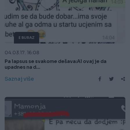
E BURAZ
04.03.17. 16:08
Pa lapsus se svakome dešava:Al ovaj je da
upadnes na d…
Saznaj više