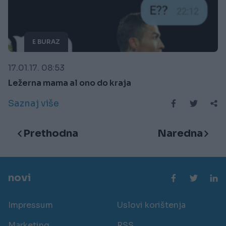
E BURAZ
17.01.17. 08:53
Ležerna mama al ono do kraja
Saznaj više
Prethodna
Naredna
novi
Impressum
Uslovi korištenja
Marketing
RSS