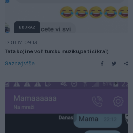
E BURAZ
17.01.17. 09:13
Tata koji ne voli tursku muziku,pa ti si kralj
Saznaj više