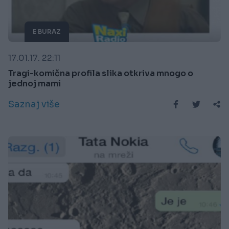
E BURAZ
17.01.17. 22:11
Tragi-komična profila slika otkriva mnogo o
jednoj mami
Saznaj više