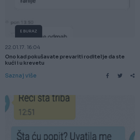
E BURAZ
22.01.17. 16:04
Ono kad pokušavate prevariti roditelje da ste
kući i u krevetu
Saznaj više