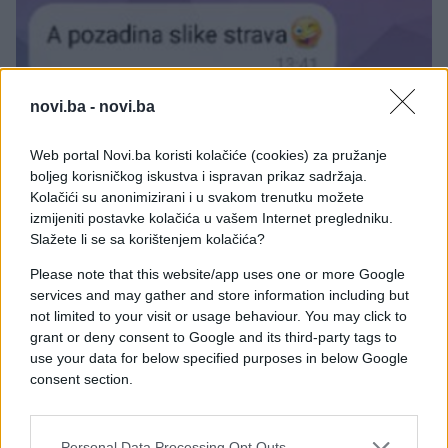
novi.ba -
novi.ba
E BURAZ
Web portal Novi.ba koristi kolačiće (cookies) za pružanje
boljeg korisničkog iskustva i ispravan prikaz sadržaja.
Kolačići su anonimizirani i u svakom trenutku možete
20.01.17. 09:09
izmijeniti postavke kolačića u vašem Internet pregledniku.
Mama kao kritičar: Okrutno iskrena
Slažete li se sa korištenjem kolačića?
Saznaj više
Please note that this website/app uses one or more Google
services and may gather and store information including but
not limited to your visit or usage behaviour. You may click to
grant or deny consent to Google and its third-party tags to
use your data for below specified purposes in below Google
consent section.
Personal Data Processing Opt Outs