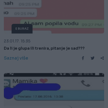
E BURAZ
23.01.17. 15:35
Da li je glupa ili trenira, pitanje je sad???
Saznaj više