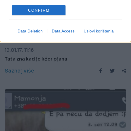
CONFIRM
Data Deletion
Data Access
Uslovi korištenja
E BURAZ
19.01.17. 11:16
Tata zna kad je kćer pjana
Saznaj više