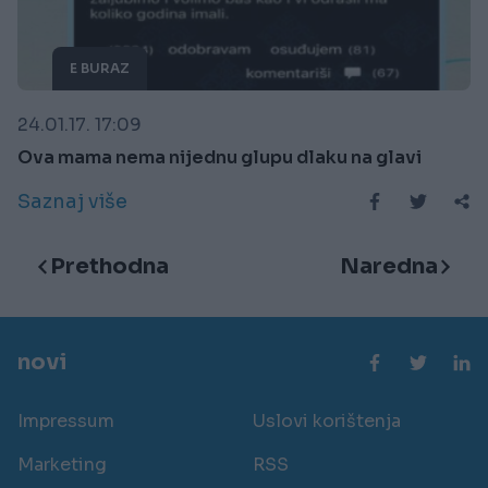
E BURAZ
24.01.17. 17:09
Ova mama nema nijednu glupu dlaku na glavi
Saznaj više
Prethodna
Naredna
novi
Impressum
Uslovi korištenja
Marketing
RSS