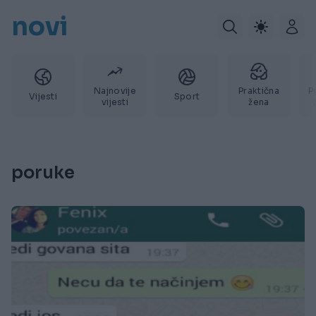
novi
Najnovije
Praktična
P
Vijesti
Sport
vijesti
žena
poruke