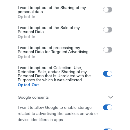
I want to opt-out of the Sharing of my
personal data.
Opted In
I want to opt-out of the Sale of my
Personal Data.
E BURAZ
Opted In
I want to opt-out of processing my
26.01.17. 23:56
Personal Data for Targeted Advertising.
Opted In
Poruka je jasna! Ova mama definitivno nije
raspoložena da joj ova djevojka bude snaha
I want to opt-out of Collection, Use,
Retention, Sale, and/or Sharing of my
Saznaj više
Personal Data that Is Unrelated with the
Purposes for which it was collected.
Opted Out
Google consents
I want to allow Google to enable storage
related to advertising like cookies on web or
device identifiers in apps.