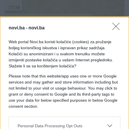
novi.ba -
novi.ba
E BURAZ
Web portal Novi.ba koristi kolačiće (cookies) za pružanje
boljeg korisničkog iskustva i ispravan prikaz sadržaja.
27.01.17. 09:02
Kolačići su anonimizirani i u svakom trenutku možete
izmijeniti postavke kolačića u vašem Internet pregledniku.
Emotikoni joj baš i nisu najbolja strana
Slažete li se sa korištenjem kolačića?
Saznaj više
Please note that this website/app uses one or more Google
services and may gather and store information including but
not limited to your visit or usage behaviour. You may click to
grant or deny consent to Google and its third-party tags to
use your data for below specified purposes in below Google
consent section.
Personal Data Processing Opt Outs