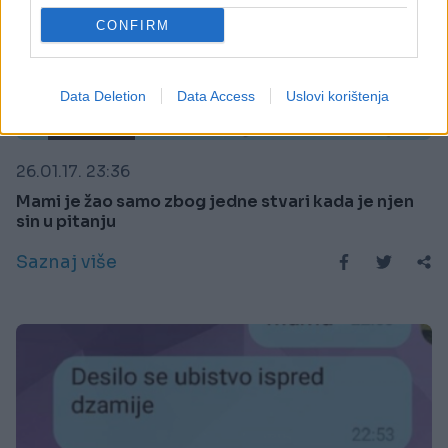
CONFIRM
Data Deletion
Data Access
Uslovi korištenja
E BURAZ
26.01.17. 23:36
Mami je žao samo zbog jedne stvari kada je njen
sin u pitanju
Saznaj više