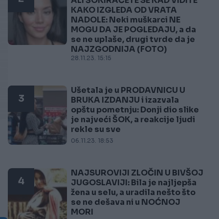
ALI ŠOKIRAĆETE SE KAD VIDITE
KAKO IZGLEDA OD VRATA
NADOLE: Neki muškarci NE
MOGU DA JE POGLEDAJU, a da
se ne uplaše, drugi tvrde da je
NAJZGODNIJA (FOTO)
28.11.23. 15:15
Ušetala je u PRODAVNICU U
3
BRUKA IZDANJU i izazvala
opštu pometnju: Donji dio slike
je najveći ŠOK, a reakcije ljudi
rekle su sve
06.11.23. 18:53
NAJSUROVIJI ZLOČIN U BIVŠOJ
4
JUGOSLAVIJI: Bila je najljepša
žena u selu, a uradila nešto što
se ne dešava ni u NOĆNOJ
MORI