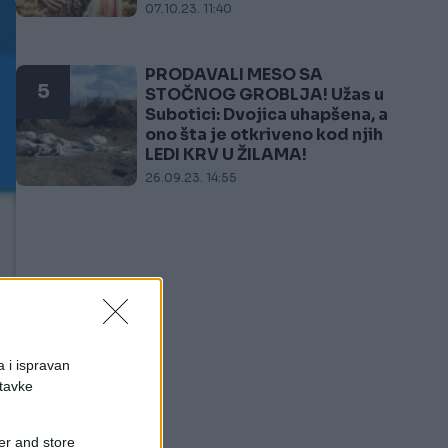
07.10.23. 11:40
PRODAVALI MESO SA
5
STOČNOG GROBLJA! Užas u
Subotici: Dvojica uhapšena, a
ono šta je otkriveno kod njih
LEDI KRV U ŽILAMA!
26.09.23. 14:55
a i ispravan
stavke
er and store