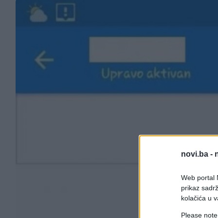
novi.ba -
Web portal N
prikaz sadrž
kolačića u v
Please note