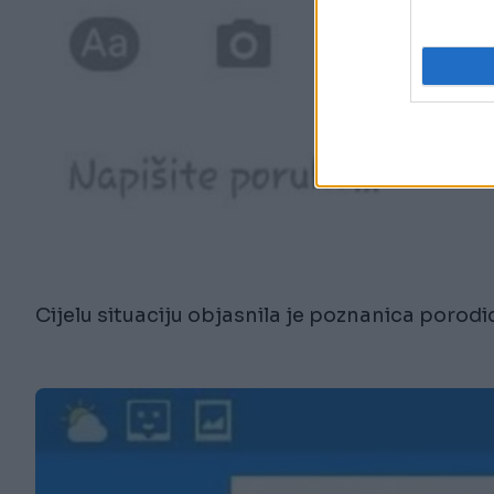
Cijelu situaciju objasnila je poznanica porodi