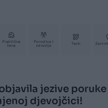
Praktična
Porodica i
Tech
Zaniml
žena
zdravlje
javila jezive poruke
njenoj djevojčici!