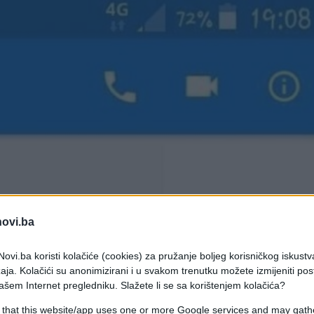
novi.ba
ovi.ba koristi kolačiće (cookies) za pružanje boljeg korisničkog iskustv
aja. Kolačići su anonimizirani i u svakom trenutku možete izmijeniti po
ašem Internet pregledniku. Slažete li se sa korištenjem kolačića?
 that this website/app uses one or more Google services and may gath