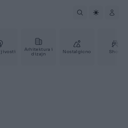
Arhitektura i
jivosti
Nostalgicno
Show
dizajn