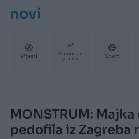
novi
Najnovije
Vijesti
Sport
vijesti
MONSTRUM: Majka ob
pedofila iz Zagreba 