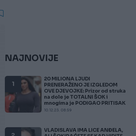
NAJNOVIJE
20 MILIONA LJUDI
1
PRENERAŽENO JE IZGLEDOM
OVE DJEVOJKE: Prizor od struka
na dole je TOTALNI ŠOK i
mnogima je PODIGAO PRITISAK
10.12.23. 08:59
VLADISLAVA IMA LICE ANĐELA,
2