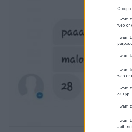
Google 
I want t
web or d
I want t
purpose
I want 
I want t
web or d
I want t
or app.
I want t
I want t
authenti