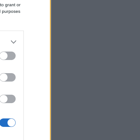
to grant or
ed purposes