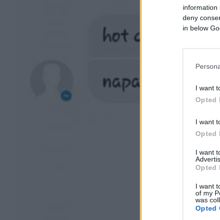
information 
deny consent
in below Go
Persona
I want t
Opted 
I want t
Opted 
I want 
Advertis
Opted 
I want t
of my P
was col
Opted 