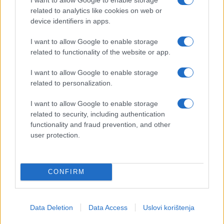
related to analytics like cookies on web or
device identifiers in apps.
I want to allow Google to enable storage
related to functionality of the website or app.
I want to allow Google to enable storage
related to personalization.
I want to allow Google to enable storage
related to security, including authentication
AKTUELNO
functionality and fraud prevention, and other
user protection.
28.12.16. 10:22
NOVALIĆ JE ZAKON: Federalna vlada se izjašnjava
o zabrani zapošljavanja članova uže porodice
CONFIRM
Saznaj više
Data Deletion
Data Access
Uslovi korištenja