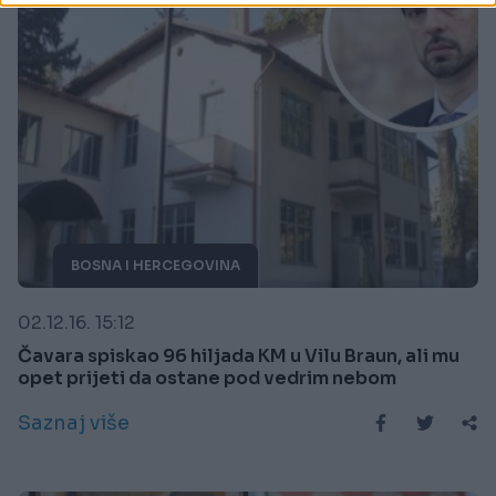
BOSNA I HERCEGOVINA
02.12.16. 15:12
Čavara spiskao 96 hiljada KM u Vilu Braun, ali mu
opet prijeti da ostane pod vedrim nebom
Saznaj više