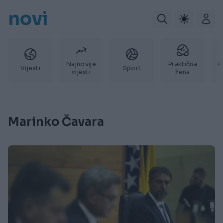
novi
Najnovije
Praktična
P
Vijesti
Sport
vijesti
žena
Marinko Čavara