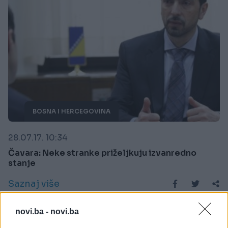
BOSNA I HERCEGOVINA
28.07.17. 10:34
Čavara: Neke stranke priželjkuju izvanredno
stanje
Saznaj više
novi.ba -
novi.ba