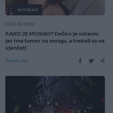
AKTUELNO
23.01.19. 09:52
KAKO JE MOGAO? Dečko je ostavio
jer ima tumor na mozgu, a trebali su se
vjenčati
Saznaj više