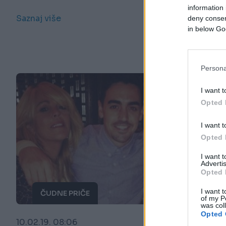
STVAR! Izvrijeđala me kao niko!''
information 
Saznaj više
deny consent
in below Go
Persona
I want t
Opted 
I want t
Opted 
I want 
Advertis
Opted 
I want t
ČUDNE PRIČE
of my P
was col
Opted 
10.02.19. 08:06