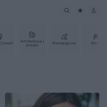
Arhitektura i
jivosti
Nostalgicno
Show
dizajn