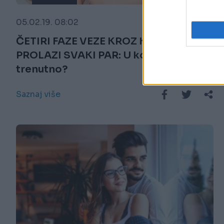
05.02.19. 08:02
ČETIRI FAZE VEZE KROZ KOJE
PROLAZI SVAKI PAR: U kojoj ste
trenutno?
Saznaj više