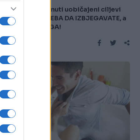
Ovo su nametnuti uobičajeni ciljevi
koje u vezi TREBA DA IZBJEGAVATE, a
evo ZBOG ČEGA!
Saznaj više
LJUBAV