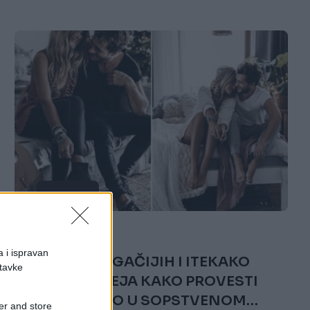
LJUBAV
13.02.19. 15:42
a i ispravan
8 NEŠTO DRUGAČIJIH I ITEKAKO
stavke
ZABAVNIH IDEJA KAKO PROVESTI
VALENTINOVO U SOPSTVENOM
er and store