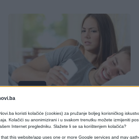
LJUBAV
novi.ba
15.02.19. 08:26
ovi.ba koristi kolačiće (cookies) za pružanje boljeg korisničkog iskustv
OTKRIVENO JE: Postoji i MIKRO
aja. Kolačići su anonimizirani i u svakom trenutku možete izmijeniti po
VARANJE i sigurno smo svi prevareni
ašem Internet pregledniku. Slažete li se sa korištenjem kolačića?
NA OVAKAV NAČIN!
 that this website/app uses one or more Google services and may gath