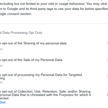
including but not limited to your visit or usage behaviour. You may click 
Saznaj više
 to Google and its third-party tags to use your data for below specifi
ogle consent section.
l Data Processing Opt Outs
o opt-out of the Sharing of my personal data.
In
o opt-out of the Sale of my Personal Data.
In
to opt-out of processing my Personal Data for Targeted
ing.
In
o opt-out of Collection, Use, Retention, Sale, and/or Sharing
LJUBAV
ersonal Data that Is Unrelated with the Purposes for which it
lected.
Out
08.02.19. 08:05