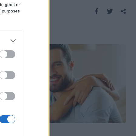
DOMU!
to grant or
Saznaj više
ed purposes
LJUBAV
06.02.19. 08:30