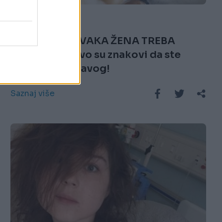
29.01.19. 17:41
TEKST KOJI SVAKA ŽENA TREBA
PROČITATI: Ovo su znakovi da ste
PRONAŠLE pravog!
Saznaj više