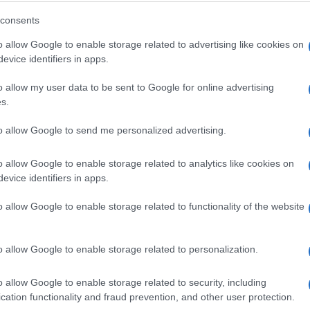
Ove OSOBINE MODERNIH
consents
MUŠKARACA žene nikako NE
o allow Google to enable storage related to advertising like cookies on
PODNOSE!
evice identifiers in apps.
o allow my user data to be sent to Google for online advertising
Saznaj više
s.
to allow Google to send me personalized advertising.
o allow Google to enable storage related to analytics like cookies on
evice identifiers in apps.
o allow Google to enable storage related to functionality of the website
o allow Google to enable storage related to personalization.
o allow Google to enable storage related to security, including
cation functionality and fraud prevention, and other user protection.
AKTUELNO