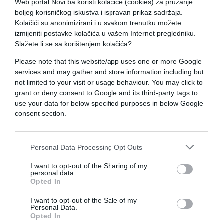
Web portal Novi.ba koristi kolačiće (cookies) za pružanje
boljeg korisničkog iskustva i ispravan prikaz sadržaja.
Kolačići su anonimizirani i u svakom trenutku možete
izmijeniti postavke kolačića u vašem Internet pregledniku.
Slažete li se sa korištenjem kolačića?
Please note that this website/app uses one or more Google
services and may gather and store information including but
KIOSK
not limited to your visit or usage behaviour. You may click to
grant or deny consent to Google and its third-party tags to
use your data for below specified purposes in below Google
12.04.18. 11:06
consent section.
Sportsko-rekreativni centar AJDINOVIĆI: Bijeg
od svakodnevnice sa CityDeal-om!
Personal Data Processing Opt Outs
Saznaj više
I want to opt-out of the Sharing of my
personal data.
Opted In
I want to opt-out of the Sale of my
Personal Data.
Opted In