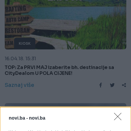
KIOSK
16.04.18. 15:31
TOP: Za PRVI MAJ izaberite bh. destinacije sa
CityDealom U POLA CIJENE!
Saznaj više
novi.ba -
novi.ba