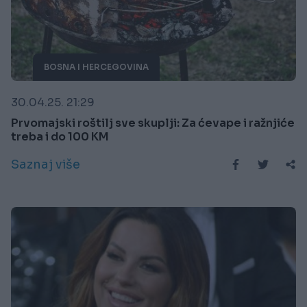
BOSNA I HERCEGOVINA
30.04.25. 21:29
Prvomajski roštilj sve skuplji: Za ćevape i ražnjiće
treba i do 100 KM
Saznaj više