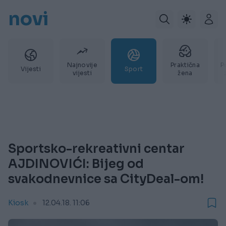
novi
Najnovije
Praktična
P
Vijesti
Sport
vijesti
žena
Sportsko-rekreativni centar
AJDINOVIĆI: Bijeg od
svakodnevnice sa CityDeal-om!
Kiosk
12.04.18. 11:06