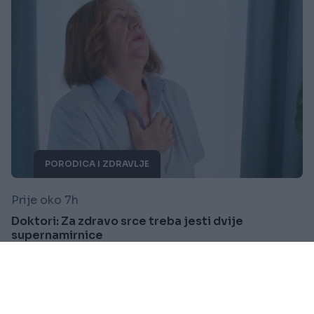
PORODICA I ZDRAVLJE
Prije oko 7h
Doktori: Za zdravo srce treba jesti dvije
supernamirnice
Saznaj više