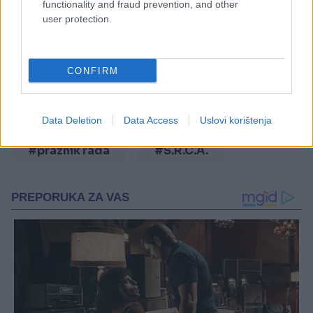
functionality and fraud prevention, and other
user protection.
#2018
#maj
#citydeal
#ajdinovici
CONFIRM
#sportsko rekreativni centar
#prvi maj
#vaš grad u pola cijene
Data Deletion
Data Access
Uslovi korištenja
#praznik rada
#S.R.C.A.