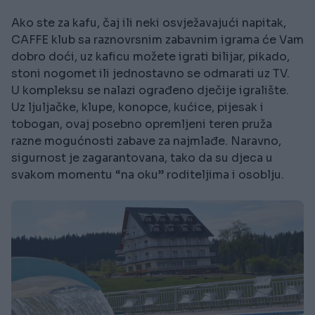
Ako ste za kafu, čaj ili neki osvježavajući napitak,
CAFFE klub sa raznovrsnim zabavnim igrama će Vam
dobro doći, uz kaficu možete igrati bilijar, pikado,
stoni nogomet ili jednostavno se odmarati uz TV.
U kompleksu se nalazi ograđeno dječije igralište.
Uz ljuljačke, klupe, konopce, kućice, pijesak i
tobogan, ovaj posebno opremljeni teren pruža
razne mogućnosti zabave za najmlađe. Naravno,
sigurnost je zagarantovana, tako da su djeca u
svakom momentu “na oku” roditeljima i osoblju.