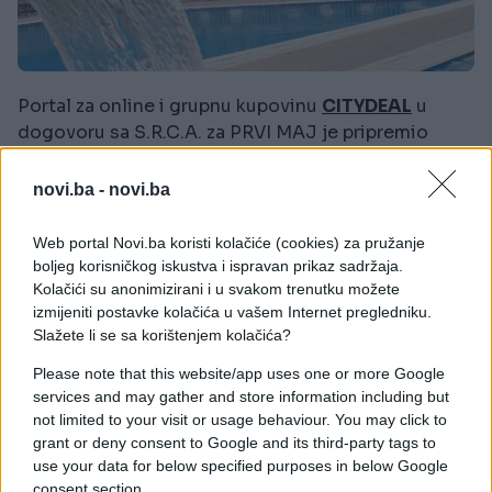
Portal za online i grupnu kupovinu
CITYDEAL
u
dogovoru sa S.R.C.A. za PRVI MAJ je pripremio
posebnu ponudu SAMO za Vas!
novi.ba -
novi.ba
Dva
ili
tri
noćenja u HOTELU
Web portal Novi.ba koristi kolačiće (cookies) za pružanje
boljeg korisničkog iskustva i ispravan prikaz sadržaja.
Kolačići su anonimizirani i u svakom trenutku možete
izmijeniti postavke kolačića u vašem Internet pregledniku.
Slažete li se sa korištenjem kolačića?
Please note that this website/app uses one or more Google
services and may gather and store information including but
not limited to your visit or usage behaviour. You may click to
grant or deny consent to Google and its third-party tags to
use your data for below specified purposes in below Google
consent section.