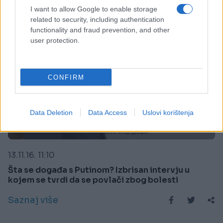
I want to allow Google to enable storage
related to security, including authentication
functionality and fraud prevention, and other
user protection.
CONFIRM
Data Deletion
Data Access
Uslovi korištenja
SVIJET
13.11.16. 11:10
Šta se događa s Putinom? Izbrisan intervju u
kojem se tvrdi da se povlači zbog bolesti
Saznaj više