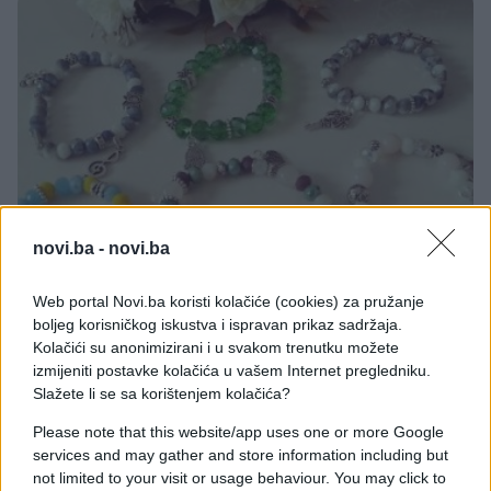
novi.ba -
novi.ba
PRAKTIČNA ŽENA
Web portal Novi.ba koristi kolačiće (cookies) za pružanje
boljeg korisničkog iskustva i ispravan prikaz sadržaja.
17.11.16. 08:00
Kolačići su anonimizirani i u svakom trenutku možete
Talentovana studentica Senada hobi izrade
izmijeniti postavke kolačića u vašem Internet pregledniku.
nakita pretvorila je u posao
Slažete li se sa korištenjem kolačića?
Saznaj više
Please note that this website/app uses one or more Google
services and may gather and store information including but
not limited to your visit or usage behaviour. You may click to