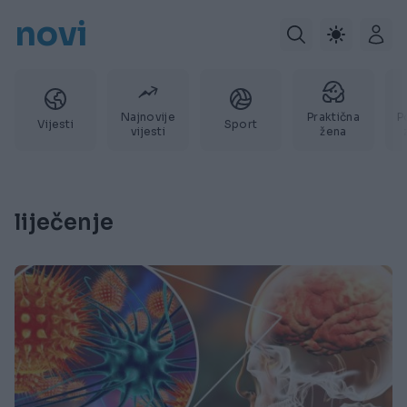
novi
Najnovije
Praktična
P
Vijesti
Sport
vijesti
žena
liječenje