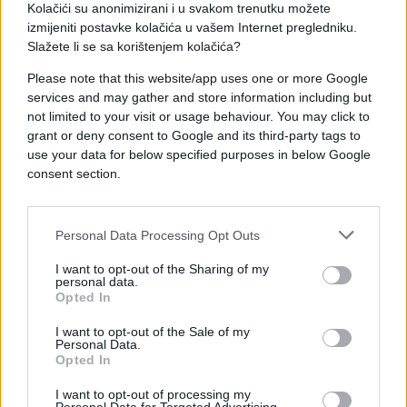
SRCA: Evo kako u PAR KORAKA da smanjite
Kolačići su anonimizirani i u svakom trenutku možete
ubrzano lupanje srca KOD KUĆE!
izmijeniti postavke kolačića u vašem Internet pregledniku.
Slažete li se sa korištenjem kolačića?
Saznaj više
Please note that this website/app uses one or more Google
services and may gather and store information including but
not limited to your visit or usage behaviour. You may click to
grant or deny consent to Google and its third-party tags to
use your data for below specified purposes in below Google
consent section.
Personal Data Processing Opt Outs
I want to opt-out of the Sharing of my
personal data.
Opted In
I want to opt-out of the Sale of my
Personal Data.
PORODICA I ZDRAVLJE
Opted In
17.11.18. 15:08
I want to opt-out of processing my