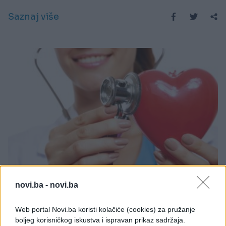
Saznaj više
PORODICA I ZDRAVLJE
novi.ba -
novi.ba
22.11.18. 16:37
Web portal Novi.ba koristi kolačiće (cookies) za pružanje
TAHIKARDIJA može biti OKIDAČ za mnoge BOLESTI
boljeg korisničkog iskustva i ispravan prikaz sadržaja.