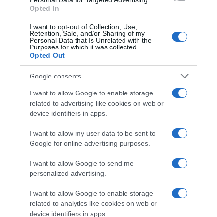
Personal Data for Targeted Advertising.
JESTE LI PRIMIJETILI BRAZDE NA JEZIKU: Ovi
Opted In
simptomi otkrivaju RAZNE BOLESTI, a na OVO
posebno obratite pažnju!
I want to opt-out of Collection, Use,
Retention, Sale, and/or Sharing of my
Personal Data that Is Unrelated with the
Saznaj više
Purposes for which it was collected.
Opted Out
Google consents
I want to allow Google to enable storage
related to advertising like cookies on web or
device identifiers in apps.
I want to allow my user data to be sent to
Google for online advertising purposes.
I want to allow Google to send me
personalized advertising.
I want to allow Google to enable storage
ZDRAV ŽIVOT
related to analytics like cookies on web or
device identifiers in apps.