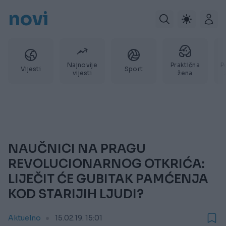
novi
Najnovije
Praktična
P
Vijesti
Sport
vijesti
žena
NAUČNICI NA PRAGU
REVOLUCIONARNOG OTKRIĆA:
LIJEČIT ĆE GUBITAK PAMĆENJA
KOD STARIJIH LJUDI?
Aktuelno
15.02.19. 15:01