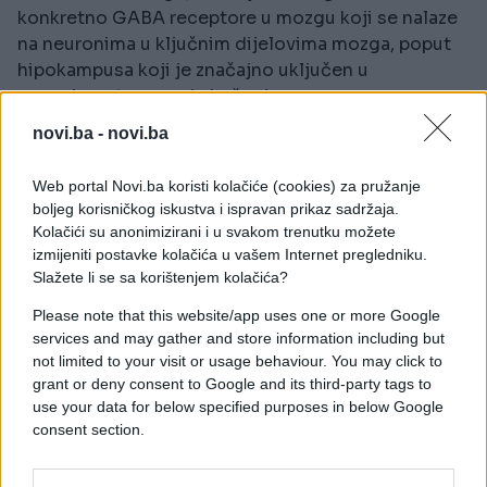
konkretno GABA receptore u mozgu koji se nalaze
na neuronima u ključnim dijelovima mozga, poput
hipokampusa koji je značajno uključen u
sposobnost spoznaje i učenja.
novi.ba -
novi.ba
Testiranja na miševima
Web portal Novi.ba koristi kolačiće (cookies) za pružanje
Znanstvenici su testirali lijek na miševima u
boljeg korisničkog iskustva i ispravan prikaz sadržaja.
labirintu i otkrili su kako su starije životinje, samo
Kolačići su anonimizirani i u svakom trenutku možete
pola sata nakon što su dobile dozu lijeka, ostvarile
izmijeniti postavke kolačića u vašem Internet pregledniku.
bolji rezultata koji je bio gotovo jednako dobar kao
Slažete li se sa korištenjem kolačića?
i kod mladih miševa.
Please note that this website/app uses one or more Google
services and may gather and store information including but
Lijek je osim toga poboljšao i izvedbu kod mladih
not limited to your visit or usage behaviour. You may click to
miševa koji su imali oštećenje pamćenja nastalo
grant or deny consent to Google and its third-party tags to
uslijed stresa od držanja u zatvorenom prostoru.
use your data for below specified purposes in below Google
consent section.
- Stariji miš će prirodno ostvariti od 50 do 60
posto na testu. Njegova radna memorija u principu