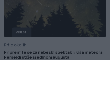
VIJESTI
Prije oko 1h
Pripremite se za nebeski spektakl: Kiša meteora
Perseidi stiže sredinom augusta
Saznaj više