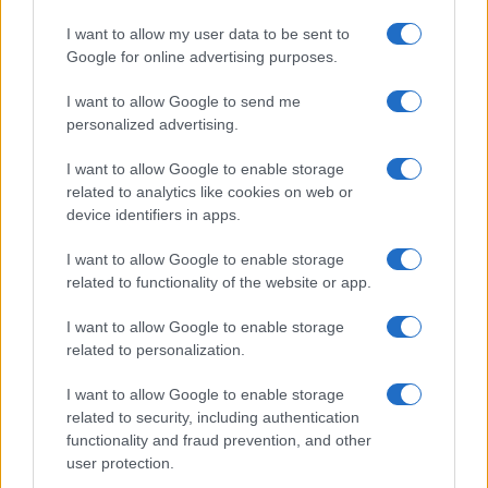
I want to allow my user data to be sent to
Google for online advertising purposes.
I want to allow Google to send me
personalized advertising.
I want to allow Google to enable storage
related to analytics like cookies on web or
device identifiers in apps.
I want to allow Google to enable storage
related to functionality of the website or app.
I want to allow Google to enable storage
Lijek ne bi bio koristan studentima
related to personalization.
Laboratorijski testovi su pokazali kako lijek nije bio
I want to allow Google to enable storage
koristan na zdravim i mladim životinjama, što pak
related to security, including authentication
sugerira kako lijek ne bi mogao djelovati kao
functionality and fraud prevention, and other
pojačivač memorije te da zdravim ljudima ne bi
user protection.