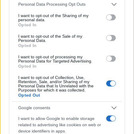
ne funkcionira. Ali unutar 30 minuta od davanja
Personal Data Processing Opt Outs
lijeka, njihov učinak se popravio na 80 do 90 posto,
I want to opt-out of the Sharing of my
što je gotovo kao i učinak kod mladih miševa.
personal data.
Dobili smo brz povrat deficita radne memorije
Opted In
nastalog zbog starenja i to je uzbudljivo - izjavila je
I want to opt-out of the Sale of my
Sibille za Guardian.
Personal Data.
Opted In
U posljednjem testu tim iz Toronta je pokazao kako
I want to opt-out of processing my
stanice u mozgu, koje su se kod starijih miševa
Personal Data for Targeted Advertising.
smanjile, rastu nakon dva mjeseca korištenja lijeka
Opted In
koji su miševi dobivali preko vode koju su pili.
I want to opt-out of Collection, Use,
Retention, Sale, and/or Sharing of my
- Uspjeli smo postići da stanice narastu - rekla je
Personal Data that Is Unrelated with the
Purposes for which it was collected.
Sibille.
Opted Out
- Te stance se s godinama smanjuju, kao i kod
Google consents
neurodegenerativnih bolesti - rekla je i dodala kako
I want to allow Google to enable storage
su stanice narasle na razine slične onima kod
related to advertising like cookies on web or
mladih životinja.
device identifiers in apps.