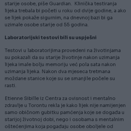
starije osobe, piše Guardian. Klinička testiranja
lijeka trebala bi početi u roku od dvije godine, a ako
se lijek pokaže sigurnim, na dnevnoj bazi bi ga
uzimale osobe starije od 55 godina.
Laboratorijski testovi bili su uspješni
Testovi u laboratorijima provedeni na životinjama
su pokazali da su starije životinje nakon uzimanja
lijeka imale bolju memoriju već pola sata nakon
uzimanja lijeka. Nakon dva mjeseca tretmana
moždane stanice koje su se smanjile počele su
rasti.
Etienne Sibille iz Centra za ovisnost i mentalno
zdravlje u Torontu rekla je kako lijek nije namijenjen
samo običnom gubitku pamćenja koje se događa u
starijoj životnoj dobi, nego i osobama s mentalnim
oštećenjima koja pogađaju osobe oboljele od