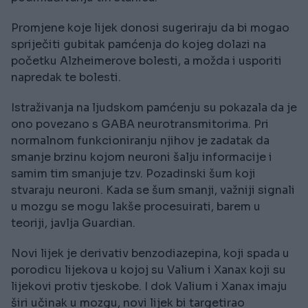
Promjene koje lijek donosi sugeriraju da bi mogao
spriječiti gubitak pamćenja do kojeg dolazi na
početku Alzheimerove bolesti, a možda i usporiti
napredak te bolesti.
Istraživanja na ljudskom pamćenju su pokazala da je
ono povezano s GABA neurotransmitorima. Pri
normalnom funkcioniranju njihov je zadatak da
smanje brzinu kojom neuroni šalju informacije i
samim tim smanjuje tzv. Pozadinski šum koji
stvaraju neuroni. Kada se šum smanji, važniji signali
u mozgu se mogu lakše procesuirati, barem u
teoriji, javlja Guardian.
Novi lijek je derivativ benzodiazepina, koji spada u
porodicu lijekova u kojoj su Valium i Xanax koji su
lijekovi protiv tjeskobe. I dok Valium i Xanax imaju
širi učinak u mozgu, novi lijek bi targetirao