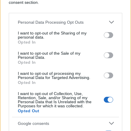
consent section.
Još dva pregleda koja ne treba preskakati nakon
50. godine
Personal Data Processing Opt Outs
Pored pregleda kože, dr Obeid naglašava važnost
I want to opt-out of the Sharing of my
personal data.
skrininga za kolorektalni karcinom i rak pluća.
Opted In
Skrining za kolorektalni karcinom omogućava
I want to opt-out of the Sale of my
otkrivanje prekanceroznih polipa i ranog stadijuma
Personal Data.
Opted In
raka debelog crijeva ili rektuma, te je važan i za
prevenciju i za rano otkrivanje bolesti.
I want to opt-out of processing my
Personal Data for Targeted Advertising.
Opted In
Prema preporukama, osobe prosječnog rizika
trebalo bi da obave kolonoskopiju na svakih 10
I want to opt-out of Collection, Use,
Retention, Sale, and/or Sharing of my
godina počevši od 45. godine, dok se kod osoba s
Personal Data that Is Unrelated with the
povećanim rizikom skrining započinje ranije.
Purposes for which it was collected.
Opted Out
Kolonoskopija podrazumijeva pregled cijelog
debelog crijeva. Postoje i manje invazivne metode,
Google consents
poput godišnjih testova stolice ili CT kolonografije