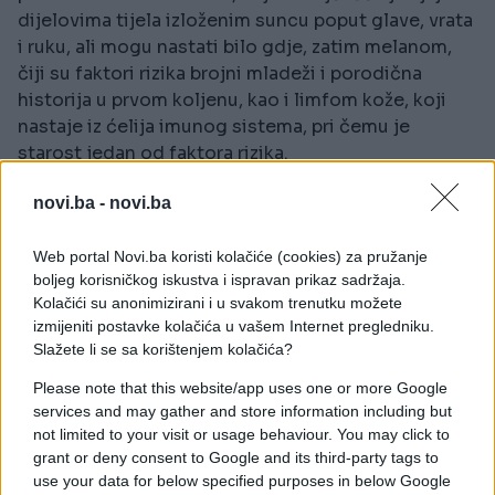
dijelovima tijela izloženim suncu poput glave, vrata
i ruku, ali mogu nastati bilo gdje, zatim melanom,
čiji su faktori rizika brojni mladeži i porodična
historija u prvom koljenu, kao i limfom kože, koji
nastaje iz ćelija imunog sistema, pri čemu je
starost jedan od faktora rizika.
Preporuka je da se samopregled kože obavlja
novi.ba -
novi.ba
jednom mjesečno. Važno je obratiti pažnju na nove
promjene, promjene u veličini, obliku ili boji
Web portal Novi.ba koristi kolačiće (cookies) za pružanje
postojećih mladeža, kao i na promjene koje svrbe,
boljeg korisničkog iskustva i ispravan prikaz sadržaja.
Kolačići su anonimizirani i u svakom trenutku možete
krvare ili izgledaju drugačije nego ranije.
izmijeniti postavke kolačića u vašem Internet pregledniku.
Slažete li se sa korištenjem kolačića?
Ukoliko primijetite sumnjive promjene, potrebno je
javiti se dermatologu, koji će pregledati cijelo
Please note that this website/app uses one or more Google
tijelo i procijeniti da li su potrebne dodatne
services and may gather and store information including but
dijagnostičke procedure. I izabrani ljekar tokom
not limited to your visit or usage behaviour. You may click to
grant or deny consent to Google and its third-party tags to
redovnih pregleda može uočiti promjene i uputiti
use your data for below specified purposes in below Google
pacijenta dermatologu.