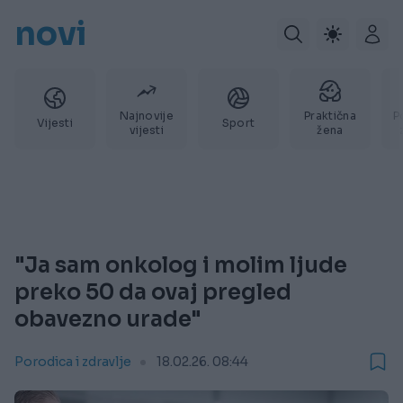
novi
Najnovije
Praktična
P
Vijesti
Sport
vijesti
žena
"Ja sam onkolog i molim ljude
preko 50 da ovaj pregled
obavezno urade"
Porodica i zdravlje
18.02.26. 08:44