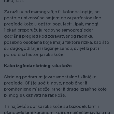
ranoj fazi.
Za razliku od mamografije ili kolonoskopije, ne
postoje univerzalne smjernice za profesionalne
preglede kože u opštoj populaciji. Ipak, mnogi
ljekari preporučuju redovne samopreglede i
godišnji pregled kod zdravstvenog radnika,
posebno osobama koje imaju faktore rizika, kao što
su dugogodišnje izlaganje suncu, svijetla put ili
porodična historija raka kože.
Kako izgleda skrining raka kože
Skrining podrazumijeva samostalne i kliničke
preglede. Cilj je uočiti nove, neobične ili
promijenjene mladeže, rane ili druge izrasline koje
bi mogle ukazivati na rak kože.
Tri najčešća oblika raka kože su bazocelularni i
planocelularni karcinom, koji se najčešće javljaju na