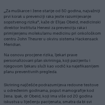
„Za muškarce i žene starije od 50 godina, najvažniji
prvi korak u prevenciji raka jeste razumijevanje
sopstvenog rizika“, kaže dr Elijas Obeid, medicinski
direktor Instituta Henesi za prevenciju raka i
primijenjenu molekularnu medicinu pri onkološkom
centru John Theurer u okviru sistema Hackensack
Meridian.
Na osnovu procjene rizika, ljekari prave
personalizovani plan skrininga, koji pacijentu i
njegovom ljekaru služi kao vodič ka najefikasnijem
planu preventivnih pregleda.
Skrining najčešće podrazumijeva redovne testove
u određenim godinama, poput mamografije kod
žena. Ipak, dr Obeid, koji ima više od 20 godina
iskustva u liječenju pacijenata, smatra da bi svi