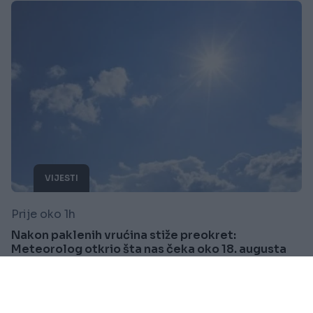
VIJESTI
Prije oko 1h
Nakon paklenih vrućina stiže preokret:
Meteorolog otkrio šta nas čeka oko 18. augusta
Saznaj više