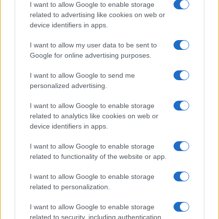
na svakih pet godina. Ukoliko alternativni test
I want to allow Google to enable storage
related to advertising like cookies on web or
pokaže abnormalnosti, neophodna je
device identifiers in apps.
kolonoskopija.
I want to allow my user data to be sent to
Skrining za rak pluća također može spasiti život.
Google for online advertising purposes.
Ovaj pregled se obavlja pomoću niskodozne
kompjuterizovane tomografije grudnog koša, koja
I want to allow Google to send me
omogućava otkrivanje ranih znakova bolesti.
personalized advertising.
Rak pluća je vodeći uzrok smrtnosti od malignih
I want to allow Google to enable storage
related to analytics like cookies on web or
bolesti, a skrining se preporučuje osobama s
device identifiers in apps.
visokim rizikom. Prema preporukama Američke
radne grupe za preventivne usluge, godišnji
I want to allow Google to enable storage
pregled treba da obavljaju osobe uzrasta od 50 do
related to functionality of the website or app.
80 godina koje imaju historiju pušenja od najmanje
20 pak-godina, što znači paklicu dnevno tokom 20
I want to allow Google to enable storage
related to personalization.
godina, koje i dalje puše ili su prestale u
posljednjih 15 godina.
I want to allow Google to enable storage
related to security, including authentication