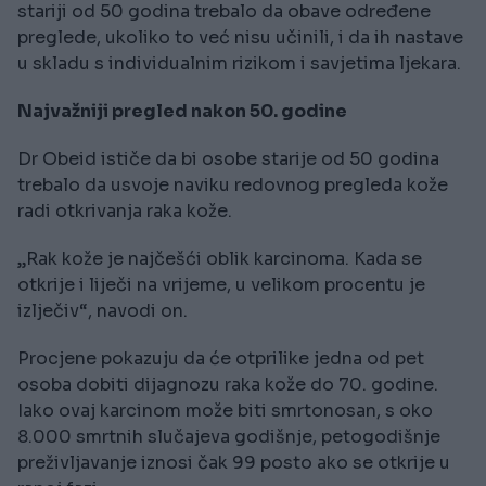
stariji od 50 godina trebalo da obave određene
preglede, ukoliko to već nisu učinili, i da ih nastave
u skladu s individualnim rizikom i savjetima ljekara.
Najvažniji pregled nakon 50. godine
Dr Obeid ističe da bi osobe starije od 50 godina
trebalo da usvoje naviku redovnog pregleda kože
radi otkrivanja raka kože.
„Rak kože je najčešći oblik karcinoma. Kada se
otkrije i liječi na vrijeme, u velikom procentu je
izlječiv“, navodi on.
Procjene pokazuju da će otprilike jedna od pet
osoba dobiti dijagnozu raka kože do 70. godine.
Iako ovaj karcinom može biti smrtonosan, s oko
8.000 smrtnih slučajeva godišnje, petogodišnje
preživljavanje iznosi čak 99 posto ako se otkrije u