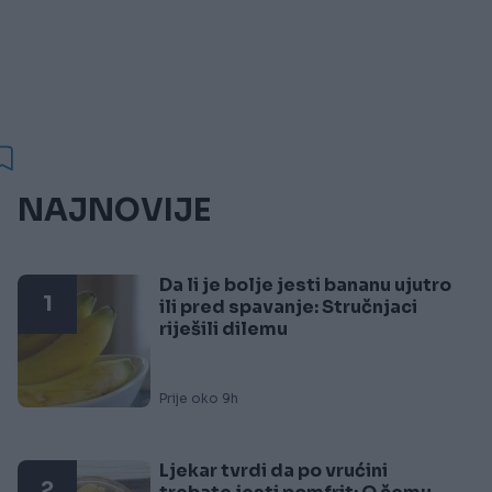
NAJNOVIJE
Da li je bolje jesti bananu ujutro
1
ili pred spavanje: Stručnjaci
riješili dilemu
Prije oko 9h
Ljekar tvrdi da po vrućini
2