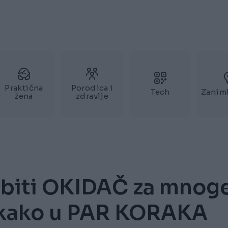
Praktična
Porodica i
Tech
Zaniml
žena
zdravlje
biti OKIDAČ za mnog
 kako u PAR KORAKA