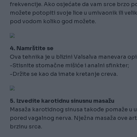
frekvencije. Ako osjećate da vam srce brzo p
možete potopiti svoje lice u umivaonik ili ve
pod vodom koliko god možete.
4. Namrštite se
Ova tehnika je u blizini Valsalva manevara opi
-Stisnite stomačne mišiće i analni sfinkter;
-Držite se kao da imate kretanje creva.
5. Izvedite karotidnu sinusnu masažu
Masaža karotidnog sinusa takođe pomaže u ubr
pored vagalnog nerva. Nježna masaža ove arter
brzinu srca.