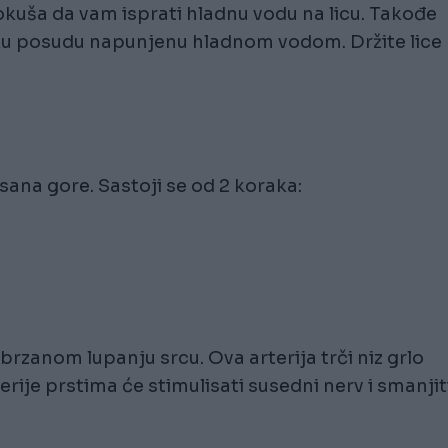
okuša da vam isprati hladnu vodu na licu. Takođe
liku posudu napunjenu hladnom vodom. Držite lice
sana gore. Sastoji se od 2 koraka:
zanom lupanju srcu. Ova arterija trči niz grlo
ije prstima će stimulisati susedni nerv i smanjit