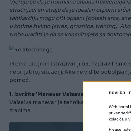
Vjeruje se da je normalna srčana frekvencija 
stručnjaci smatraju da je idealan otporni srča
tahikardiju mogu biti opasni (bolesti srca, ane
u kojima živimo (stres, groznica, trening). Ako 
treba uraditi je da se konsultujete sa doktoro
Prema brojnim istraživanjima, napravili smo sp
neprijatnoj situaciji. Ako ne vidite poboljšan
pomoć.
novi.ba -
1. Izvršite 'Manevar Valsave'
Valsalva manevar je tehnika disanja koja dov
Web portal N
zracima.
prikaz sadrž
kolačića u v
Please note