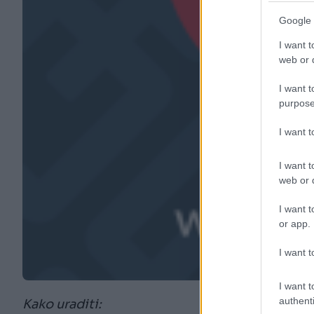
Google 
I want t
web or d
I want t
purpose
I want 
I want t
web or d
I want t
or app.
I want t
I want t
authenti
Kako uraditi: