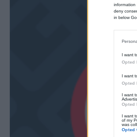
information 
deny consent
in below Go
Persona
I want t
Opted 
I want t
Opted 
I want 
Advertis
Opted 
I want t
of my P
was col
Opted 