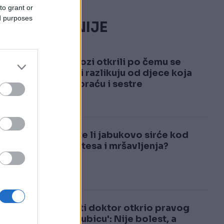
to grant or
ed purposes
NAJČITANIJE
1
Psiholozi otkrili po čemu se
jedinci razlikuju od djece koja
imaju braću i sestre
2
Pomaže li jabukovo sirće kod
dijabetesa i mršavljenja?
Poznati doktor otkrio pravog
'tihog ubicu': Nije bolest, a