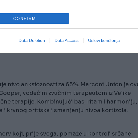
CONFIRM
Data Deletion
Data Access
Uslovi korištenja
je nivo anksioznosti za 65%. Marconi Union je ov
z Cooper, vodećim zvučnim terapeutom iz Velike
čne terapije. Kombinujući bas, ritam i harmoniju,
 krvnog pritiska i smanjenju nivoa kortizola.
nerv koji, prije svega, pomaže u kontroli srčane