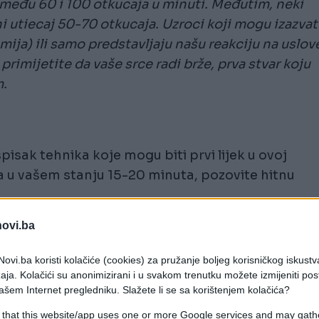
između 60 i 100 otkucaja u minuti. Međutim, neki
ni utiecaj 50-70 otkucaja. Uzroci koji mogu izazvat
mija) ili samo predstavljaju našu reakciju na uslov
primijetite da vaše srce radi brže, prva stvar koju
m.
isak tehnika koje mogu biti prvi lijek u ovoj
ja u vašem stanju 15-20 minuta, pozovite hitnu
novi.ba
odi do nekoliko brzih promjena u našim srčanim
ovi.ba koristi kolačiće (cookies) za pružanje boljeg korisničkog iskustv
aja. Kolačići su anonimizirani i u svakom trenutku možete izmijeniti po
ašem Internet pregledniku. Slažete li se sa korištenjem kolačića?
 that this website/app uses one or more Google services and may gath