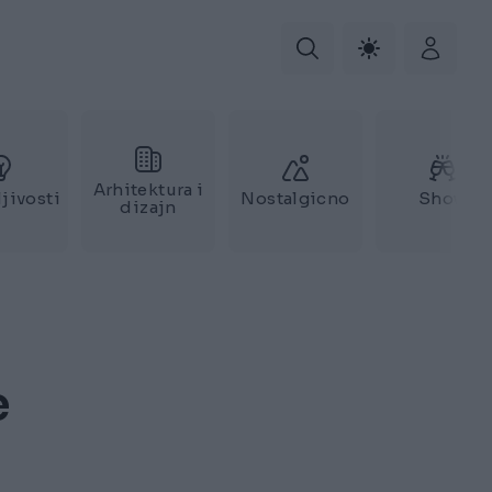
Arhitektura i
jivosti
Nostalgicno
Show
dizajn
e