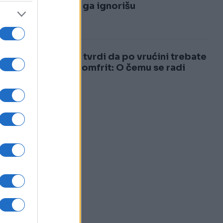
3
mnogi ga ignorišu
4
Ljekar tvrdi da po vrućini trebate
jesti pomfrit: O čemu se radi