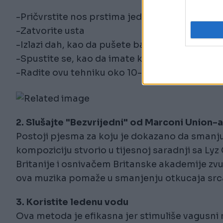
-Pričvrstite nos prstima jedne ruke;
-Zatvorite usta
-Izlazi dah, kao da pušete balon;
-Spustite se, kao da imate kretanje crijeva;
-Radite ovu tehniku oko 10-15 sekundi.
2. Slušajte "Bezvrijedni" od Marconi Union-a
Postoji pjesma za koju je dokazano da smanju
kompoziciju stvorio u tijesnoj saradnji sa Ly
Britanije i osnivačem Britanske akademije zvu
ova muzika pomaže u smanjenju otkucaja srca i
3. Koristite ledenu vodu
Ova metoda je efikasna jer stimuliše vagusni 