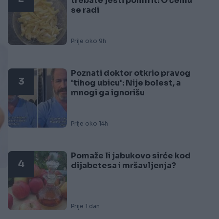
trebate jesti pomfrit: O čemu
se radi
Prije oko 9h
Poznati doktor otkrio pravog
3
'tihog ubicu': Nije bolest, a
mnogi ga ignorišu
Prije oko 14h
Pomaže li jabukovo sirće kod
4
dijabetesa i mršavljenja?
Prije 1 dan