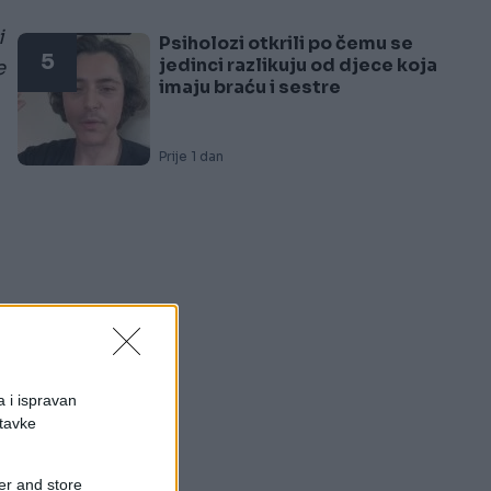
i
Psiholozi otkrili po čemu se
5
jedinci razlikuju od djece koja
e
imaju braću i sestre
Prije 1 dan
a i ispravan
stavke
er and store