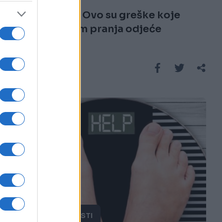
ISPRAVITE IH: Ovo su greške koje
činite prilikom pranja odjeće
Saznaj više
ZANIMLJIVOSTI