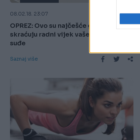
08.02.18. 23:07
OPREZ: Ovo su najčešće greške koje
skraćuju radni vijek vaše mašine za
suđe
Saznaj više