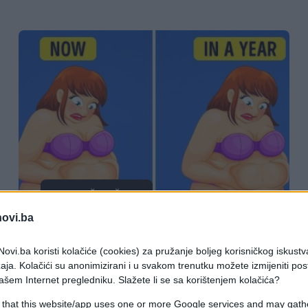
PRAKTIČNA ŽENA
novi.ba
15.05.18. 22:13
ovi.ba koristi kolačiće (cookies) za pružanje boljeg korisničkog iskustv
Mršavljenje ne ide kako biste htjeli: 5
aja. Kolačići su anonimizirani i u svakom trenutku možete izmijeniti po
razloga zbog kojih ne možete da
ašem Internet pregledniku. Slažete li se sa korištenjem kolačića?
smršate
 that this website/app uses one or more Google services and may gath