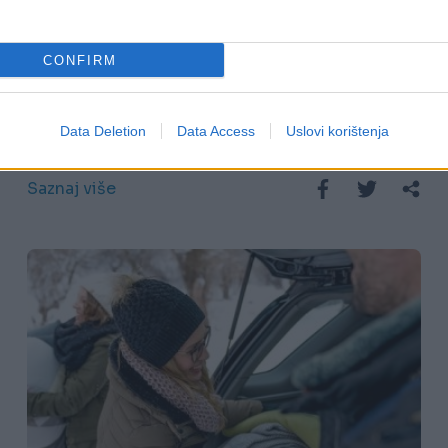
08.02.18. 19:44
CONFIRM
Ovo je najveća greška zbog koje vaša
dnevna soba izgleda neuredno i bez
Data Deletion
Data Access
Uslovi korištenja
ukusa
Saznaj više