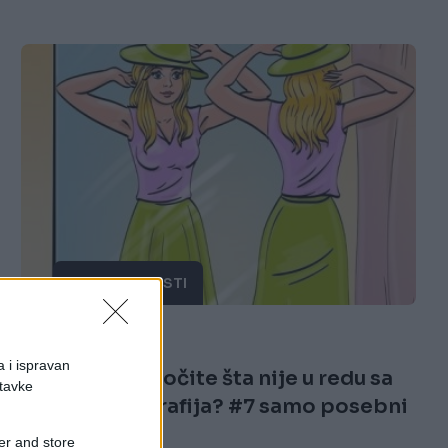
ZANIMLJIVOSTI
13.05.18. 22:35
a i ispravan
Možete li da uočite šta nije u redu sa
stavke
ovih 10 fotografija? #7 samo posebni
mogu riješiti
er and store