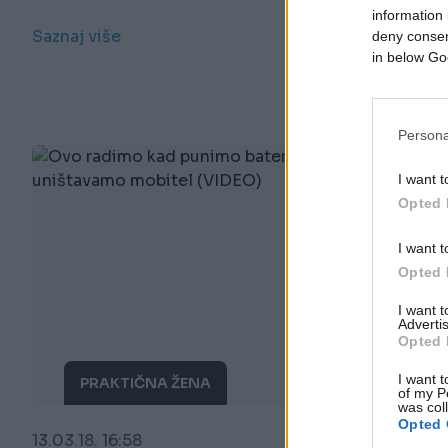
information 
Saznaj više
deny consent
in below Go
Persona
I want t
Opted 
I want t
Opted 
I want 
Advertis
Opted 
I want t
PRAKTIČNA ŽENA
of my P
was col
Opted 
13.03.18. 16:58