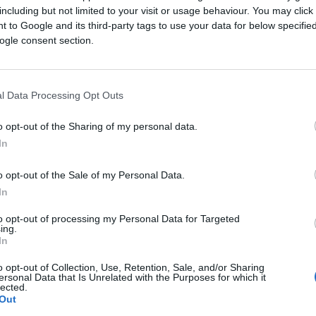
including but not limited to your visit or usage behaviour. You may click 
Saznaj više
 to Google and its third-party tags to use your data for below specifi
ogle consent section.
l Data Processing Opt Outs
o opt-out of the Sharing of my personal data.
In
o opt-out of the Sale of my Personal Data.
In
to opt-out of processing my Personal Data for Targeted
ing.
In
o opt-out of Collection, Use, Retention, Sale, and/or Sharing
ZANIMLJIVOSTI
ersonal Data that Is Unrelated with the Purposes for which it
lected.
Out
01.03.18. 19:34