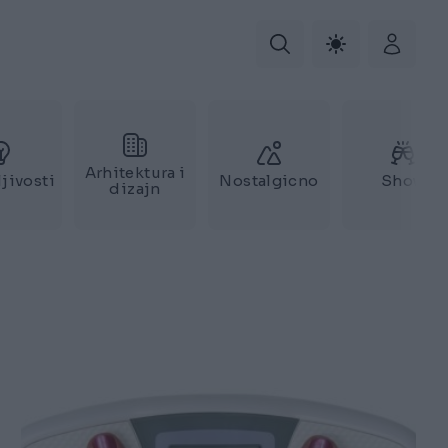
Arhitektura i
jivosti
Nostalgicno
Show
dizajn