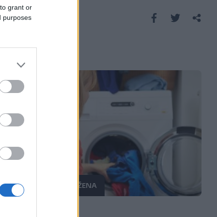
to grant or
Saznaj više
ed purposes
PRAKTIČNA ŽENA
09.02.18. 23:12