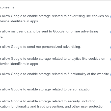
Dobro pogledajte ovu sliku i recite
consents
šta ste prvo vidjeli? Vaš odgovor
o allow Google to enable storage related to advertising like cookies on
otkrit će gdje najviše griješite u
evice identifiers in apps.
životu
o allow my user data to be sent to Google for online advertising
Saznaj više
s.
to allow Google to send me personalized advertising.
o allow Google to enable storage related to analytics like cookies on
evice identifiers in apps.
o allow Google to enable storage related to functionality of the website
o allow Google to enable storage related to personalization.
o allow Google to enable storage related to security, including
cation functionality and fraud prevention, and other user protection.
ARHITEKTURA I DIZAJN