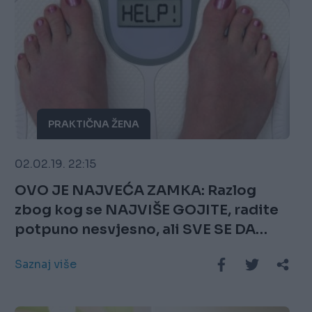
PRAKTIČNA ŽENA
02.02.19. 22:15
OVO JE NAJVEĆA ZAMKA: Razlog
zbog kog se NAJVIŠE GOJITE, radite
potpuno nesvjesno, ali SVE SE DA
RIJEŠITI uz ove savjete!
Saznaj više