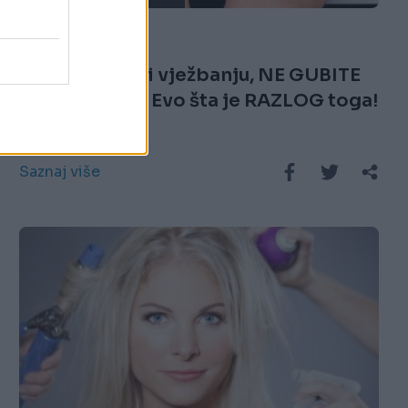
07.02.18. 18:32
Unatoč dijeti i vježbanju, NE GUBITE
KILOGRAME? Evo šta je RAZLOG toga!
Saznaj više