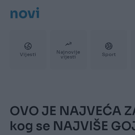
novi
Najnovije
Vijesti
Sport
vijesti
OVO JE NAJVEĆA ZA
kog se NAJVIŠE GOJ