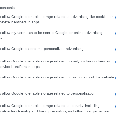
consents
o allow Google to enable storage related to advertising like cookies on
evice identifiers in apps.
o allow my user data to be sent to Google for online advertising
meno da stavimo na stranu i osećaj praznine
s.
 često su glavni krivci prekomjerne tjelesne
to allow Google to send me personalized advertising.
a za hranom, pričekajte nekoliko minuta prije ne
o allow Google to enable storage related to analytics like cookies on
evice identifiers in apps.
zbog kojih se pojavljuje "lažna" glad, pa je
o allow Google to enable storage related to functionality of the website
 ili obaviti određenu obavezu koju želite da
o allow Google to enable storage related to personalization.
jna zbog podsticanja hormona sreće, pa tako
nalnim prejedanjem.
o allow Google to enable storage related to security, including
cation functionality and fraud prevention, and other user protection.