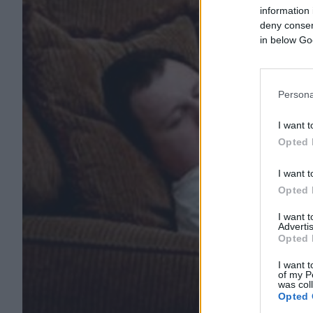
information 
deny consent
in below Go
Persona
I want t
Opted 
I want t
Opted 
I want 
Advertis
Opted 
I want t
of my P
was col
Opted 