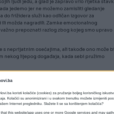
jih ljudi jedu, a glad je zapravo vrlo rijetka stav
ada jedemo jer ne možemo zamisliti gledanje
do frižidera služi kao odličan izgovor za
li ili možda nagradili. Zamke emocionalnog
e važno prepoznati razlog zbog kojeg smo upravo
s neprijatnim osećajima, ali takođe ono može bi
om nekog lijepog događaja, kada sebi pružimo
želju za slatkom ili izrazito slanom hranom jer na
novi.ba
rnog problema. Sigurno ste puno puta vidjeli u
junakinja liječi svoje slomljeno srce sladoledo
ovi.ba koristi kolačiće (cookies) za pružanje boljeg korisničkog iskustv
aja. Kolačići su anonimizirani i u svakom trenutku možete izmijeniti po
ašem Internet pregledniku. Slažete li se sa korištenjem kolačića?
 that this website/app uses one or more Google services and may gath