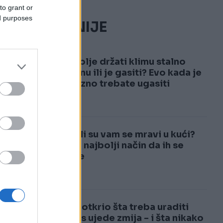
to grant or
ed purposes
NAJČITANIJE
1
Je li bolje držati klimu stalno
upaljenu ili je gasiti? Evo kada je
obavezno trebate ugasiti
2
Pojavili su vam se mravi u kući?
Ovo je najbolji način da ih se
riješite
Ljekar otkrio šta treba uraditi
ako vas ujede zmija - i šta nikako