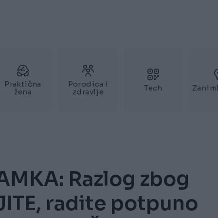
Praktična
Porodica i
Tech
Zaniml
žena
zdravlje
MKA: Razlog zbog
ITE, radite potpuno