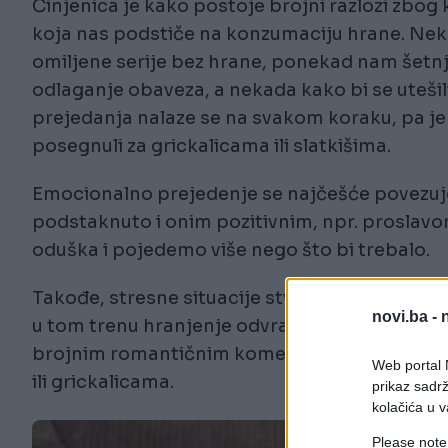
Činjenica je kako postoje brojni razlozi zbog ko
koja nas podstiče na konzumaciju hrane. Nek
omiljene serije bez hrane, ponekad nam šetnja 
odlaganje obaveza, a nekada kako bi se uteši
prejedanja nalaze se na svakom koraku, pa j
posegnuli za grickalicama ili slatkišima.
Emocionalno prejedenje se najčešće povezuje 
podstaknuto i onim pozitivnim, npr. proslav
oduška i pojedemo više nego što bi trebalo.
Takođe, stresne situacije stvaraju iznenadnu 
novi.ba -
u tom trenu hranjenje odvraća pažnju sa stva
brojnim romantičnim komedijama kako glavna 
Web portal N
ili grickalicama.
prikaz sadrž
kolačića u v
Please note