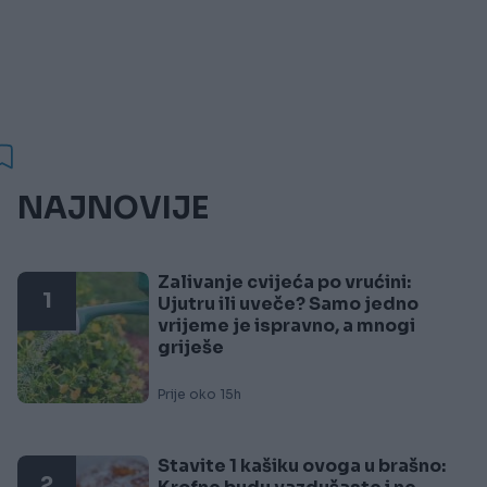
NAJNOVIJE
Zalivanje cvijeća po vrućini:
1
Ujutru ili uveče? Samo jedno
vrijeme je ispravno, a mnogi
griješe
Prije oko 15h
Stavite 1 kašiku ovoga u brašno:
2