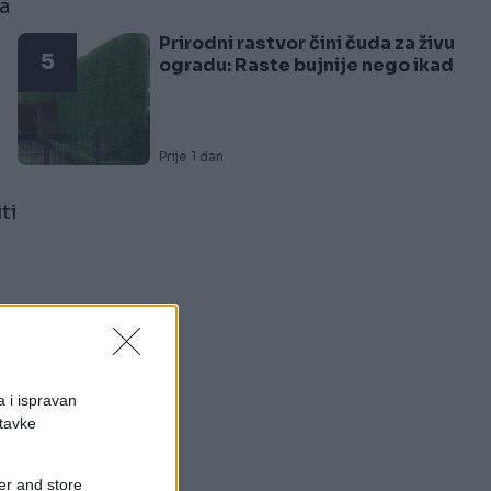
ka
Prirodni rastvor čini čuda za živu
5
ogradu: Raste bujnije nego ikad
Prije 1 dan
ti
m
m
a i ispravan
stavke
er and store