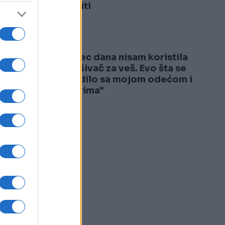
3
ne raditi
4
"Mjesec dana nisam koristila
omekšivač za veš. Evo šta se
dogodilo sa mojom odećom i
peškirima"
go