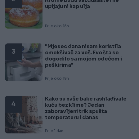
Krofne budu vazdušaste i ne
upijaju ni kap ulja
Prije oko 15h
"Mjesec dana nisam koristila
3
omekšivač za veš. Evo šta se
dogodilo sa mojom odećom i
peškirima"
Prije oko 19h
Kako su naše bake rashlađivale
4
kuću bez klime? Jedan
zaboravljeni trik spušta
temperaturu i danas
Prije 1 dan