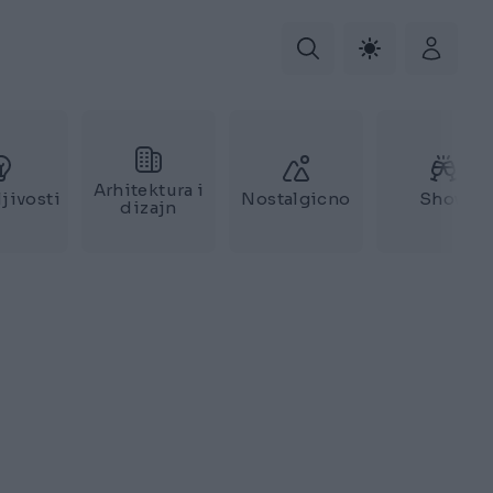
Arhitektura i
jivosti
Nostalgicno
Show
dizajn