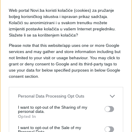
Web portal Novi.ba koristi kolačiće (cookies) za pružanje
boljeg korisničkog iskustva i ispravan prikaz sadržaja.
Kolačići su anonimizirani i u svakom trenutku možete
izmijeniti postavke kolačića u vašem Internet pregledniku.
Slažete li se sa korištenjem kolačića?
Please note that this website/app uses one or more Google
KIOSK
services and may gather and store information including but
not limited to your visit or usage behaviour. You may click to
24.01.18. 13:19
grant or deny consent to Google and its third-party tags to
use your data for below specified purposes in below Google
Iznenadite svoje dame sa fantastičnim
consent section.
martovskim putovanjima zahvaljujući Biss Tours
agenciji!
Saznaj više
Personal Data Processing Opt Outs
I want to opt-out of the Sharing of my
personal data.
Opted In
I want to opt-out of the Sale of my
Personal Data.