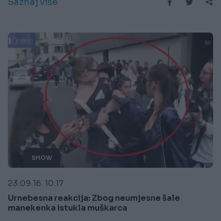
Saznaj više
SHOW
23.09.16. 10:17
Urnebesna reakcija: Zbog neumjesne šale
manekenka istukla muškarca