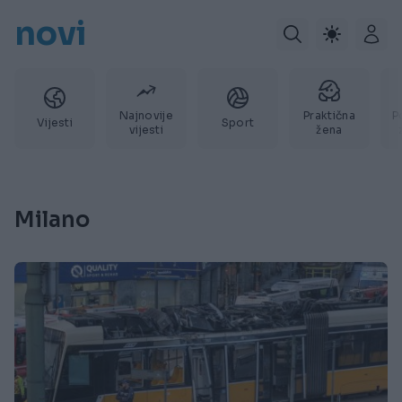
novi
Najnovije
Praktična
P
Vijesti
Sport
vijesti
žena
Milano