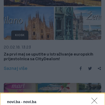
KIOSK
20.02.18. 13:23
Za prvi maj se uputite u istraživanje europskih
prijestolnica sa CityDealom!
Saznaj više
novi.ba -
novi.ba