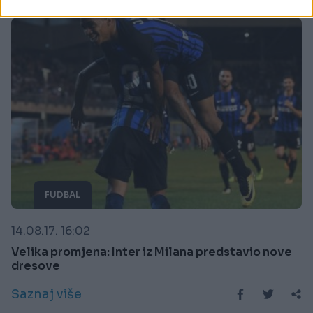
FUDBAL
14.08.17. 16:02
Velika promjena: Inter iz Milana predstavio nove
dresove
Saznaj više