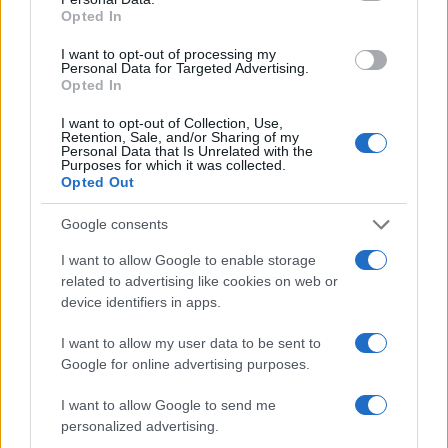
Opted In
I want to opt-out of processing my
Personal Data for Targeted Advertising.
Opted In
I want to opt-out of Collection, Use,
Retention, Sale, and/or Sharing of my
Personal Data that Is Unrelated with the
Purposes for which it was collected.
Opted Out
KIOSK
Google consents
12.12.17. 11:44
I want to allow Google to enable storage
Još uvijek ne znate gdje ćete za Novu godinu?
related to advertising like cookies on web or
Doživite nezaboravan provod sa CityDealom u
device identifiers in apps.
Milanu!
I want to allow my user data to be sent to
Saznaj više
Google for online advertising purposes.
I want to allow Google to send me
personalized advertising.