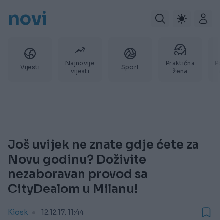
novi
Najnovije
Praktična
P
Vijesti
Sport
vijesti
žena
Još uvijek ne znate gdje ćete za
Novu godinu? Doživite
nezaboravan provod sa
CityDealom u Milanu!
Kiosk
12.12.17. 11:44