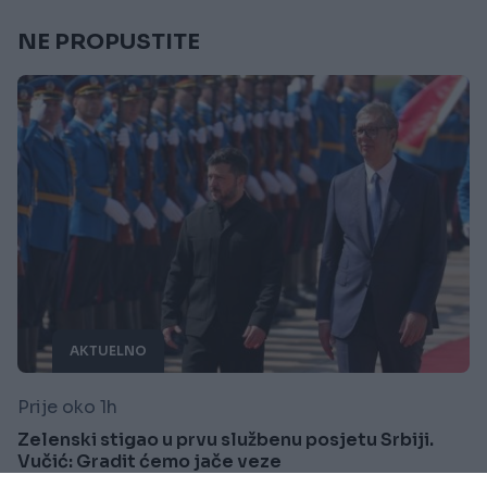
NE PROPUSTITE
AKTUELNO
Prije oko 1h
Zelenski stigao u prvu službenu posjetu Srbiji.
Vučić: Gradit ćemo jače veze