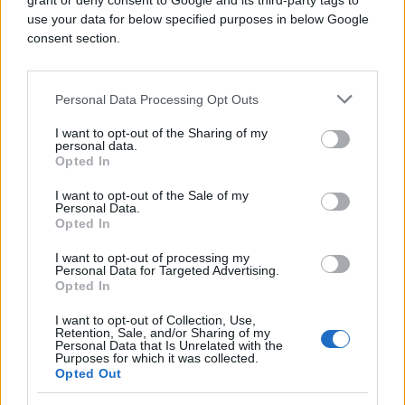
grant or deny consent to Google and its third-party tags to
Bergamo, najsimpatičniji grad Lombardije, koji
use your data for below specified purposes in below Google
plijeni svojim duhom, arhitekturom i elegancijom
consent section.
Bergamo, skriveni lombardijski kutak smješten na
45 kilometara od Milana, predstavlja destinaciju
Personal Data Processing Opt Outs
poprilično potcenjenu na turističkoj mapi Evrope i
Italije. Upravo zbog toga i posebno interesantnu. U
I want to opt-out of the Sharing of my
njemu Vas neće sačekati horde turista naoružanih
personal data.
Opted In
najnovijim čudima tehnike, niti spektakularne
turističke atrakcije.
I want to opt-out of the Sale of my
Personal Data.
Opted In
I want to opt-out of processing my
Personal Data for Targeted Advertising.
Opted In
I want to opt-out of Collection, Use,
Retention, Sale, and/or Sharing of my
Personal Data that Is Unrelated with the
Purposes for which it was collected.
Opted Out