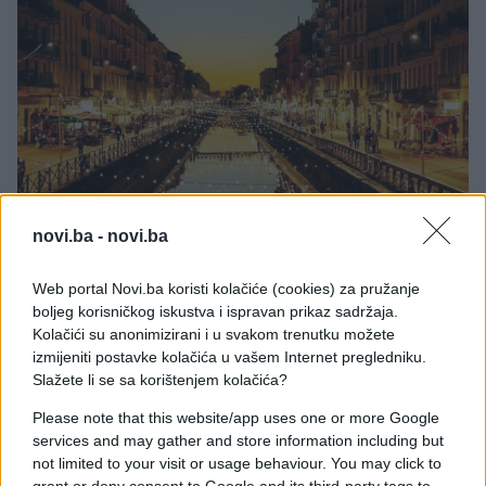
novi.ba -
novi.ba
Web portal Novi.ba koristi kolačiće (cookies) za pružanje
boljeg korisničkog iskustva i ispravan prikaz sadržaja.
Kolačići su anonimizirani i u svakom trenutku možete
izmijeniti postavke kolačića u vašem Internet pregledniku.
Slažete li se sa korištenjem kolačića?
Please note that this website/app uses one or more Google
Ukoliko ste se umorili od zvučnih turističkih
services and may gather and store information including but
destinacija, gužvi koje Vas tamo čekaju i
not limited to your visit or usage behaviour. You may click to
predvidljivih atrakcija za turiste, vodimo Vas u