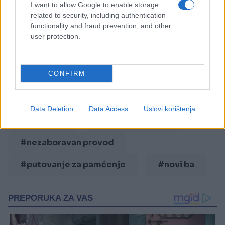
I want to allow Google to enable storage
#super ponuda
#Top
related to security, including authentication
functionality and fraud prevention, and other
#destinacija
user protection.
#vaš grad u pola cijene
CONFIRM
#popusti na putovanja
#2k18
#new year
#holiday
Data Deletion
Data Access
Uslovi korištenja
#bergamo
#akcijske cijene
#nezaboravan provod
#putovanje za pamćenje
#novi ba