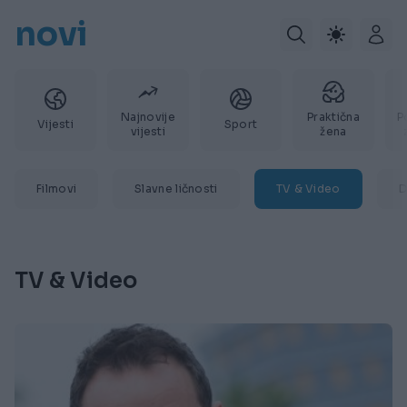
novi
Najnovije
Praktična
P
Vijesti
Sport
vijesti
žena
Filmovi
Slavne ličnosti
TV & Video
D
TV & Video