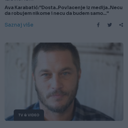
Ava Karabatić:''Dosta..Povlacenje iz medija..Necu
da robujem nikome i necu da budem samo...''
Saznaj više
TV & VIDEO