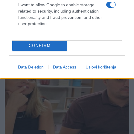
I want to allow Google to enable storage
related to security, including authentication
02.06.16. 18:22
functionality and fraud prevention, and other
Razotkrivena najveća misterija "Prijatelja": Ovo
user protection.
će vas otkriće potpuno zapanjiti
Saznaj više
CONFIRM
Data Deletion
Data Access
Uslovi korištenja