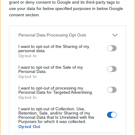
grant or deny consent to Google and its third-party tags to
09.01.19. 08:57
use your data for below specified purposes in below Google
consent section.
NOVI DETALJI SERIJE ''GAME OF THRONES'': Ovo
niste očekivali...
Saznaj više
Personal Data Processing Opt Outs
I want to opt-out of the Sharing of my
personal data.
Opted In
I want to opt-out of the Sale of my
Personal Data.
Opted In
I want to opt-out of processing my
Personal Data for Targeted Advertising.
Opted In
I want to opt-out of Collection, Use,
Retention, Sale, and/or Sharing of my
Personal Data that Is Unrelated with the
Purposes for which it was collected.
Opted Out
TV & VIDEO