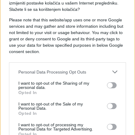
pretukao putnika, očevici mislili da je MRTAV!
izmijeniti postavke kolačića u vašem Internet pregledniku.
Slažete li se sa korištenjem kolačića?
Saznaj više
Please note that this website/app uses one or more Google
services and may gather and store information including but
not limited to your visit or usage behaviour. You may click to
grant or deny consent to Google and its third-party tags to
use your data for below specified purposes in below Google
consent section.
Personal Data Processing Opt Outs
I want to opt-out of the Sharing of my
personal data.
Opted In
I want to opt-out of the Sale of my
Personal Data.
REGION
Opted In
09.09.17. 17:49
I want to opt-out of processing my
Personal Data for Targeted Advertising.
STRAVIČAN UDES: Četiri osobe povrijeđene,
Opted In