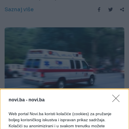
Saznaj više
novi.ba -
novi.ba
REGION
Web portal Novi.ba koristi kolačiće (cookies) za pružanje
06.10.17. 20:46
boljeg korisničkog iskustva i ispravan prikaz sadržaja.
UŽAS U CENTRU GRADA: Vozač autobusa krvnički
Kolačići su anonimizirani i u svakom trenutku možete